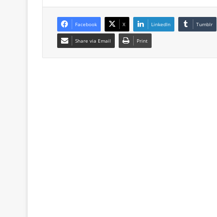
Facebook
X
LinkedIn
Tumblr
Share via Email
Print