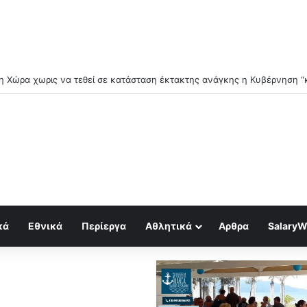
βγάζει «χάρτη πολέμου» – Οι κρίσιμες ενεργειακές υποδομές που μπαί
κά
Εθνικά
Περίεργα
Αθλητικά
Αρθρα
SalaryW