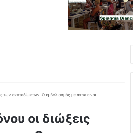
ις των ακαταδίωκτων..Ο εμβολιασμός με mrna είναι
νου οι διώξεις