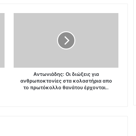
Α
ν
τ
ω
ν
ι
ά
δ
η
ς
Αντωνιάδης: Οι διώξεις για
:
ανθρωποκτονίες στα κολαστήρια απο
Ο
το πρωτόκολλο θανάτου έρχονται..
ι
δ
ι
ώ
ξ
ε
ι