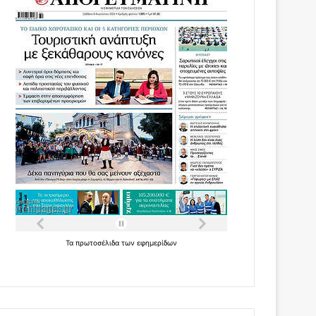
Τα
πρωτοσέλιδα
των
εφημερίδων