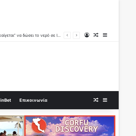
Log In
Random Article
Sidebar
νουν στο στόχαστρο
Random Article
Sidebar
inBet
Επικοινωνία