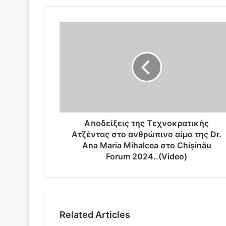
Α
π
ο
δ
ε
ί
ξ
ε
ι
ς
Αποδείξεις της Tεχνοκρατικής
τ
Aτζέντας στο ανθρώπινο αίμα της Dr.
η
Ana Maria Mihalcea στο Chișinău
ς
Forum 2024..(Video)
T
ε
χ
ν
ο
Related Articles
κ