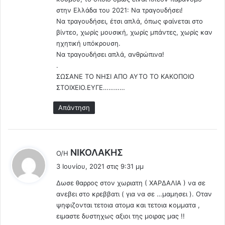
α
στην Ελλάδα του 2021: Να τραγουδήσει!
.
Να τραγουδήσει, έτσι απλά, όπως φαίνεται στο
.
βίντεο, χωρίς μουσική, χωρίς μπάντες, χωρίς καν
ηχητική υπόκρουση.
Να τραγουδήσει απλά, ανθρώπινα!
.
ΣΩΣΑΝΕ ΤΟ ΝΗΣΙ ΑΠΟ ΑΥΤΟ ΤΟ ΚΑΚΟΠΟΙΟ
ΣΤΟΙΧΕΙΟ.ΕΥΓΕ…………
Απάντηση
λ
ΝΙΚΟΛΑΚΗΣ
Ο/Η
έ
3 Ιουνίου, 2021 στις 9:31 μμ
ε
Δωσε θαρρος στον χωριατη ( ΧΑΡΔΑΛΙΑ ) να σε
ι
ανεβει στο κρεββατι ( για να σε …μαμησει ). Οταν
:
ψηφιζονται τετοια ατομα και τετοια κομματα ,
ειμαστε δυστηχως αξιοι της μοιρας μας !!