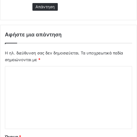
Απάντηση
Αφήστε μια απάντηση
Η ηλ. διεύθυνση σας δεν δημοσιεύεται.
Τα υποχρεωτικά πεδία
σημειώνονται με
*
Σ
χ
ό
λ
ι
ο
*
Όνομα
*