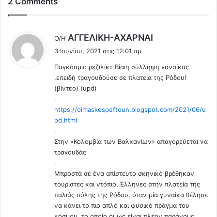
α
2 Comments
ν
μ
δ
η
η
ν
μ
λ
AΓΓΕΛΙΚΗ-ΑΧΑΡΝΑΙ
Ο/Η
σ
ι
έ
3 Ιουνίου, 2021 στις 12:01 πμ
τ
ώ
ε
α
ν
Παγκόσμιο ρεζιλίκι: Βίαιη σύλληψη γυναίκας
ι
μ
.
,επειδή τραγουδούσε σε πλατεία της Ρόδου!
:
α
.
(βίντεο) (upd)
τ
.
.
ή
https://oimaskespeftoun.blogspot.com/2021/06/u
σ
pd.html
ο
.
υ
Στην «Κολομβία των Βαλκανίων» απαγορεύεται να
ν
τραγουδάς
τ
.
α
μ
Μπροστά σε ένα απίστευτο σκηνικό βρέθηκαν
π
τουρίστες και ντόπιοι Έλληνες στην πλατεία της
ό
παλιάς πόλης της Ρόδου, όταν μία γυναίκα θέλησε
λ
να κάνει το πιο απλό και φυσικό πράγμα του
ι
κόσμου, το οποίο όμως είναι πλέον παράνομο