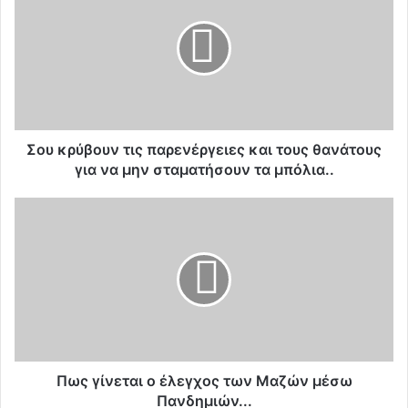
υ
κ
ρ
ύ
β
ο
υ
ν
Σου κρύβουν τις παρενέργειες και τους θανάτους
τ
για να μην σταματήσουν τα μπόλια..
ι
ς
Π
π
ω
α
ς
ρ
γ
ε
ί
ν
ν
έ
ε
ρ
τ
γ
α
ε
ι
Πως γίνεται ο έλεγχος των Μαζών μέσω
ι
ο
Πανδημιών...