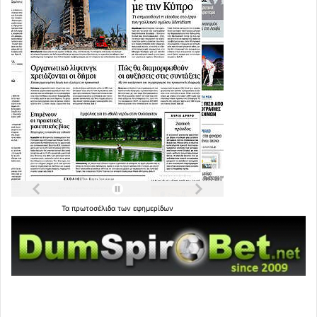
Τα
πρωτοσέλιδα
των
εφημερίδων