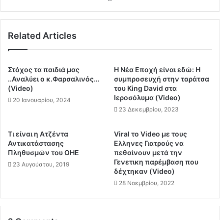
ε
έ
ς
λ
κ
ε
Related Articles
α
γ
ι
χ
τ
ο
ο
ς
Στόχος τα παιδιά μας
Η Νέα Εποχή είναι εδώ: Η
υ
τ
..Αναλύει ο κ.Φαρσαλινός…
συμπροσευχή στην ταράτσα
ς
ω
(Video)
του King David στα
θ
Ιεροσόλυμα (Video)
ν
20 Ιανουαρίου, 2024
α
Μ
23 Δεκεμβρίου, 2023
ν
α
ά
ζ
Τι είναι η Ατζέντα
Viral το Video με τους
τ
ώ
Αντικατάστασης
Ελληνες Γιατρούς να
ο
ν
Πληθυσμών του ΟΗΕ
πεθαίνουν μετά την
υ
μ
Γενετικη παρέμβαση που
23 Αυγούστου, 2019
ς
έ
δέχτηκαν (Video)
γ
σ
28 Νοεμβρίου, 2022
ι
ω
α
Π
ν
α