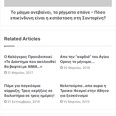
α
ς
ν
σ
ε
Το μάγμα ανεβαίνει, τα ρήγματα σπάνε – Πόσο
τ
β
επικίνδυνη είναι η κατάσταση στη Σαντορίνη?
ο
α
χ
ί
ο
ν
π
Related Articles
ε
ο
ι
ι
,
ε
τ
Ο Καλόγερος Προειδοποιεί
Απο την “καρδιά” του Αγίου
ί
α
«Το Διάστημα που ακολουθεί
Ορους το μήνυμα….
Δ
ρ
θα βαφτεί με ΑΙΜΑ…»
30 Μαρτίου, 2016
η
ή
21 Μαρτίου, 2017
μ
γ
ο
μ
Πάμε για παγκόσμια
Κολοτούμπα…απο αυριο η
σ
α
σύρραξη; Τρεις εκρήξεις σε
Τροικα-θεσμοί στην Αθηνα
ι
τ
διυλιστήρια σε τρεις ημέρες!
για ξεσκόνισμα
ο
α
21 Σεπτεμβρίου, 2019
10 Μαρτίου, 2015
γ
σ
ρ
π
ά
ά