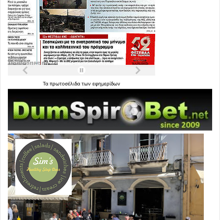
Τα
πρωτοσέλιδα
των
εφημερίδων