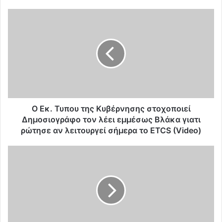
Ο
Ε
κ
.
Τ
υ
π
ο
υ
τ
Ο Εκ. Τυπου της Κυβέρνησης στοχοποιεί
η
Δημοσιογράφο τον λέει εμμέσως Βλάκα γιατι
ς
ρώτησε αν λειτουργεί σήμερα το ETCS (Video)
Κ
υ
Τ
β
ο
έ
μ
ρ
ά
ν
γ
η
μ
σ
α
η