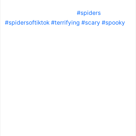
This is the horror moment spiders appear to
rain from the sky in Brazil.
#spiders
#spidersoftiktok
#terrifying
#scary
#spooky