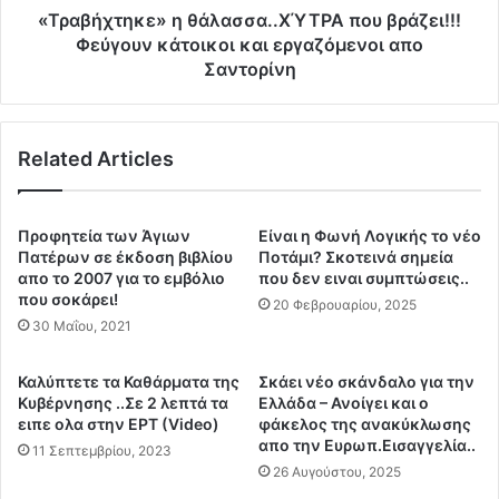
έ
κ
«Τραβήχτηκε» η θάλασσα..ΧΎΤΡΑ που βράζει!!!
χ
ε
Φεύγουν κάτοικοι και εργαζόμενοι απο
ο
»
Σαντορίνη
υ
η
μ
θ
ε
ά
κ
Related Articles
λ
α
α
μ
σ
ί
σ
Προφητεία των Άγιων
Eίναι η Φωνή Λογικής το νέο
α
α
Πατέρων σε έκδοση βιβλίου
Ποτάμι? Σκοτεινά σημεία
δ
.
απο το 2007 για το εμβόλιο
που δεν ειναι συμπτώσεις..
ι
.
που σοκάρει!
20 Φεβρουαρίου, 2025
α
Χ
30 Μαΐου, 2021
κ
Ύ
ι
Τ
Καλύπτετε τα Καθάρματα της
Σκάει νέο σκάνδαλο για την
ο
Ρ
Κυβέρνησης ..Σε 2 λεπτά τα
Ελλάδα – Ανοίγει και ο
δ
Α
ειπε ολα στην ΕΡΤ (Video)
φάκελος της ανακύκλωσης
ο
π
απο την Ευρωπ.Εισαγγελία..
11 Σεπτεμβρίου, 2023
σ
ο
26 Αυγούστου, 2025
ί
υ