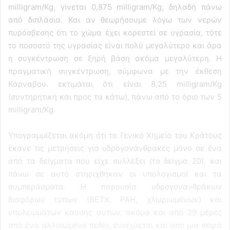
milligram/Kg, γίνεται 0,875 milligram/Kg, δηλαδή πάνω
από διπλάσια. Και αν θεωρήσουμε λόγω των νερών
πυρόσβεσης ότι το χώμα έχει κορεστεί σε υγρασία, τότε
το ποσοστό της υγρασίας είναι πολύ μεγαλύτερο και άρα
η συγκέντρωση σε ξηρή βάση ακόμα μεγαλύτερη. Η
πραγματική συγκέντρωση, σύμφωνα με την έκθεση
Κάρναβου. εκτιμάται ότι είναι 8,25 milligram/Kg
(συντηρητική και προς τα κάτω), πάνω από το όριο των 5
milligram/Kg.
Υπογραμμίζεται ακόμη ότι το Γενικό Χημείο του Κράτους
έκανε τις μετρήσεις για υδρογονάνθρακες μόνο σε ένα
από τα δείγματα που είχε συλλέξει (το δείγμα 20), και
πάνω σε αυτό στηρίχθηκαν οι υπολογισμοί και τα
συμπεράσματα. Η παρουσία υδρογονανθράκων
διαφόρων τύπων (ΒΕΤΧ, ΡΑΗ, χλωριωμένων) και
υπολειμμάτων καύσης αυτών, ακόμα και από 29 μέρες
από ένα αλλοιωμένο πεδίο, ενισχύεται και από μια σειρά