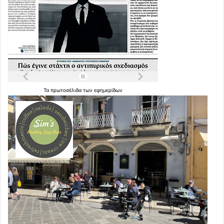
Τα
πρωτοσέλιδα
των
εφημερίδων