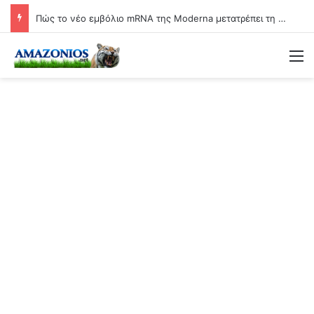
Πώς το νέο εμβόλιο mRNA της Moderna μετατρέπει τη γιαγιά σε βιολογικό όπλο
Μ