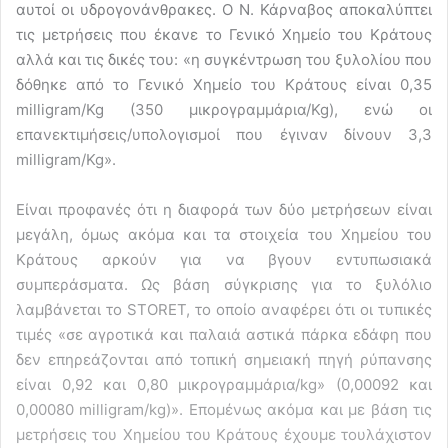
αυτοί οι υδρογονάνθρακες. Ο Ν. Κάρναβος αποκαλύπτει
τις μετρήσεις που έκανε το Γενικό Χημείο του Κράτους
αλλά και τις δικές του: «η συγκέντρωση του ξυλολίου που
δόθηκε από το Γενικό Χημείο του Κράτους είναι 0,35
milligram/Kg (350 μικρογραμμάρια/Kg), ενώ οι
επανεκτιμήσεις/υπολογισμοί που έγιναν δίνουν 3,3
milligram/Kg».
Είναι προφανές ότι η διαφορά των δύο μετρήσεων είναι
μεγάλη, όμως ακόμα και τα στοιχεία του Χημείου του
Κράτους αρκούν για να βγουν εντυπωσιακά
συμπεράσματα. Ως βάση σύγκρισης για το ξυλόλιο
λαμβάνεται το STORET, το οποίο αναφέρει ότι οι τυπικές
τιμές «σε αγροτικά και παλαιά αστικά πάρκα εδάφη που
δεν επηρεάζονται από τοπική σημειακή πηγή ρύπανσης
είναι 0,92 και 0,80 μικρογραμμάρια/kg» (0,00092 και
0,00080 milligram/kg)». Επομένως ακόμα και με βάση τις
μετρήσεις του Χημείου του Κράτους έχουμε τουλάχιστον