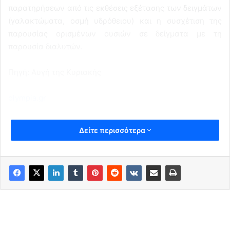
παρατηρήσεων από τις εκθέσεις εξέτασης των δειγμάτων
(γαλακτώματα, οσμή υδρόθειου) και η συσχέτιση της
παρουσίας ορισμένων ουσιών σε δείγματα με τη
παρουσία διαλυτών.
Πηγή: Αυγή της Κυριακής
olympia.gr
Δείτε περισσότερα