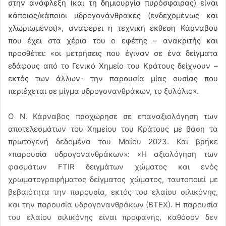
στην ανάφλεξη (και τη δημιουργία πυρόσφαιρας) είναι
κάποιος/κάποιοι υδρογονάνθρακες (ενδεχομένως και
χλωριωμένοι)», αναφέρει η τεχνική έκθεση Κάρναβου
που έχει στα χέρια του ο εφέτης – ανακριτής και
προσθέτει: «οι μετρήσεις που έγιναν σε ένα δείγματα
εδάφους από το Γενικό Χημείο του Κράτους δείχνουν –
εκτός των άλλων- την παρουσία μίας ουσίας που
περιέχεται σε μίγμα υδρογονανθράκων, το ξυλόλιο».
Ο Ν. Κάρναβος προχώρησε σε επαναξιολόγηση των
αποτελεσμάτων του Χημείου του Κράτους με βάση τα
πρωτογενή δεδομένα του Μαΐου 2023. Και βρήκε
«παρουσία υδρογονανθράκων»: «Η αξιολόγηση των
φασμάτων FTIR δειγμάτων χώματος και ενός
χρωματογραφήματος δείγματος χώματος, ταυτοποιεί με
βεβαιότητα την παρουσία, εκτός του ελαίου σιλικόνης,
και την παρουσία υδρογονανθράκων (ΒΤΕΧ). Η παρουσία
του ελαίου σιλικόνης είναι προφανής, καθόσον δεν