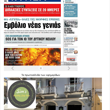
Τα
πρωτοσέλιδα
των
εφημερίδων