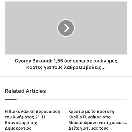
ρ
G
ο
y
δ
o
ο
r
τ
g
ή
y
σ
B
ε
a
ι
k
τ
o
Gyorgy Bakondi: 1,55 δισ ευρώ σε ανώνυμες
ο
n
κάρτες για τους λαθροεισβολείς...
μ
d
π
i
α
:
Related Articles
ρ
1
ο
,
ύ
5
τ
5
H Διακαναλική παρουσίαση
Καρατια με το πόδι στη
ι
δ
του Κινήματος 21..Η
Καρδιά Γυναίκας απο
τ
ι
Επαναφορά της
Μουσουλμάνο γιατί χόρευε…
ω
Δημοκρατίας
Δείτε γιατί μας τους
σ