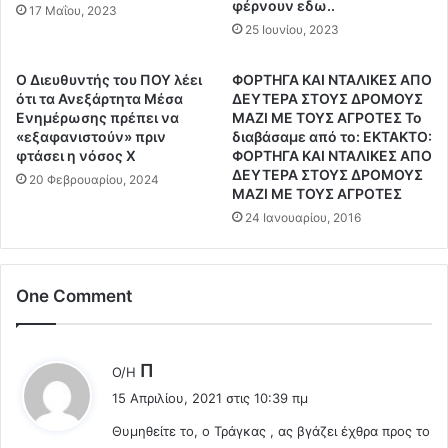
φέρνουν εδω..
ν
ε
17 Μαΐου, 2023
Β
υ
25 Ιουνίου, 2023
α
ρ
λ
ώ
Ο Διευθυντής του ΠΟΥ λέει
ΦΟΡΤΗΓΑ ΚΑΙ ΝΤΑΛΙΚΕΣ ΑΠΟ
κ
σ
ότι τα Ανεξάρτητα Μέσα
ΔΕΥΤΕΡΑ ΣΤΟΥΣ ΔΡΟΜΟΥΣ
α
ε
Ενημέρωσης πρέπει να
ΜΑΖΙ ΜΕ ΤΟΥΣ ΑΓΡΟΤΕΣ Το
ν
α
«εξαφανιστούν» πριν
διαβάσαμε από το: EKTAKTO:
ί
ν
φτάσει η νόσος Χ
ΦΟΡΤΗΓΑ ΚΑΙ ΝΤΑΛΙΚΕΣ ΑΠΟ
ω
ΔΕΥΤΕΡΑ ΣΤΟΥΣ ΔΡΟΜΟΥΣ
ώ
20 Φεβρουαρίου, 2024
ΜΑΖΙ ΜΕ ΤΟΥΣ ΑΓΡΟΤΕΣ
ν
ν
σ
υ
24 Ιανουαρίου, 2016
τ
μ
α
ε
Δ
ς
One Comment
α
κ
ρ
ά
δ
ρ
α
τ
λ
Π
Ο/Η
ν
ε
έ
15 Απριλίου, 2021 στις 10:39 πμ
έ
ς
ε
λ
γ
Θυμηθείτε το, ο Τράγκας , ας βγάζει έχθρα προς το
ι
ι