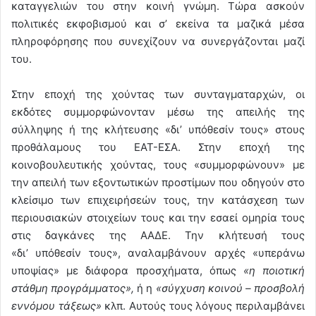
καταγγελιών του στην κοινή γνώμη. Τώρα ασκούν
πολιτικές εκφοβισμού και σ’ εκείνα τα μαζικά μέσα
πληροφόρησης που συνεχίζουν να συνεργάζονται μαζί
του.
Στην εποχή της χούντας των συνταγματαρχών, οι
εκδότες συμμορφώνονταν μέσω της απειλής της
σύλληψης ή της κλήτευσης «δι’ υπόθεσίν τους» στους
προθάλαμους του ΕΑΤ-ΕΣΑ. Στην εποχή της
κοινοβουλευτικής χούντας, τους «συμμορφώνουν» με
την απειλή των εξοντωτικών προστίμων που οδηγούν στο
κλείσιμο των επιχειρήσεών τους, την κατάσχεση των
περιουσιακών στοιχείων τους και την εσαεί ομηρία τους
στις δαγκάνες της ΑΑΔΕ. Την κλήτευσή τους
«δι’ υπόθεσίν τους», αναλαμβάνουν αρχές «υπεράνω
υποψίας» με διάφορα προσχήματα, όπως
«η ποιοτική
στάθμη προγράμματος»,
ή η
«σύγχυση κοινού – προσβολή
εννόμου τάξεως»
κλπ. Αυτούς τους λόγους περιλαμβάνει