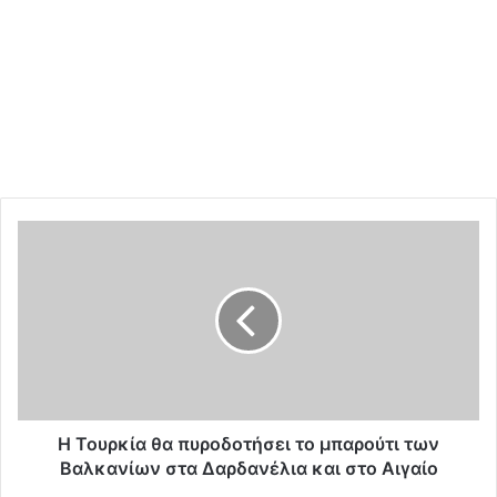
Η
Τ
ο
υ
ρ
κ
ί
α
θ
α
Η Τουρκία θα πυροδοτήσει το μπαρούτι των
π
Βαλκανίων στα Δαρδανέλια και στο Αιγαίο
υ