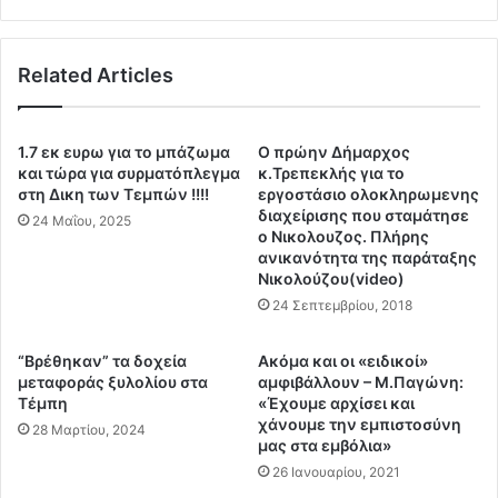
ε
η
ί
ς
ν
Γ
Related Articles
α
ε
ε
ν
π
ι
ι
1.7 εκ ευρω για το μπάζωμα
Ο πρώην Δήμαρχος
κ
τ
και τώρα για συρματόπλεγμα
κ.Τρεπεκλής για το
ή
ε
στη Δικη των Τεμπών !!!!
εργοστάσιο ολοκληρωμενης
ς
θ
διαχείρισης που σταμάτησε
24 Μαΐου, 2025
Γ
ο Νικολουζος. Πλήρης
ε
ρ
ανικανότητα της παράταξης
ί
Νικολούζου(video)
α
ε
μ
24 Σεπτεμβρίου, 2018
ν
μ
τ
α
ό
“Bρέθηκαν” τα δοχεία
Ακόμα και οι «ειδικοί»
τ
ς
μεταφοράς ξυλολίου στα
αμφιβάλλουν – Μ.Παγώνη:
ε
1
Τέμπη
«Έχουμε αρχίσει και
ί
2
χάνουμε την εμπιστοσύνη
28 Μαρτίου, 2024
α
μας στα εμβόλια»
ω
ς
ρ
26 Ιανουαρίου, 2021
Π
ο