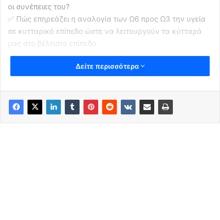
οι συνέπειες του?
✅ Πώς επηρεάζει η αναλογία των Ω6 προς Ω3 την υγεία
σε κυτταρικό επίπεδο ώστε να λειτουργούν τα κύτταρά
μας στο βέλτιστο επίπεδο
✅ Πως επηρεάζει την εγκεφαλική λειτουργία και πολλά
Δείτε περισσότερα
άλλα.