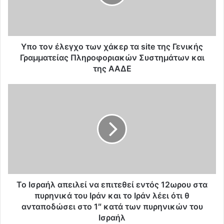
ν
έ
λ
ε
γ
Yπο τον έλεγχο των χάκερ τα site της Γενικής
χ
Γραμματείας Πληροφοριακών Συστημάτων και
ο
της ΑΑΔΕ
τ
ω
Τ
ν
ο
χ
Ι
ά
σ
κ
ρ
ε
α
ρ
ή
τ
λ
α
α
s
π
Το Ισραήλ απειλεί να επιτεθεί εντός 12ωρου στα
i
ε
πυρηνικά του Ιράν και το Ιράν λέει ότι θ
t
ι
ανταποδώσει στο 1″ κατά των πυρηνικών του
e
λ
Ισραήλ
τ