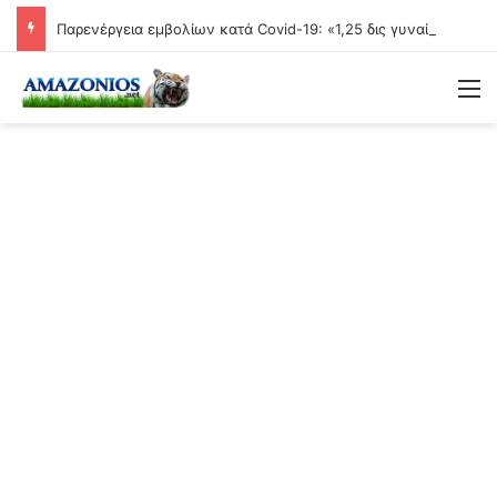
Παρενέργεια εμβολίων κατά Covid-19: «1,25 δις γυναίκες θα τεκνοποιήσουν ένα είδος ανθρώπου που δεν έχει υπάρξει μέχρι στιγμής»
Μ