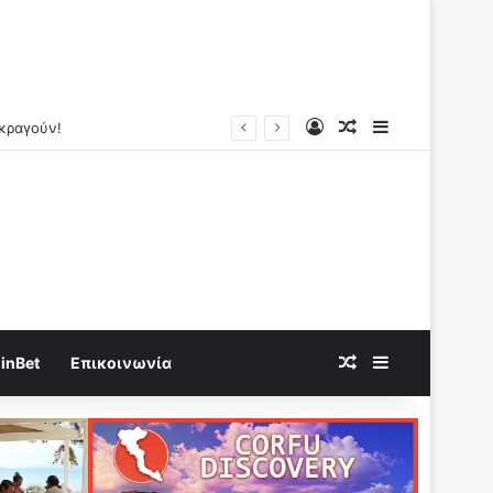
Log In
Random Article
Sidebar
Random Article
Sidebar
inBet
Επικοινωνία