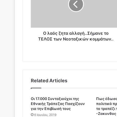
ς
ζ
η
τ
α
α
Ο λαός ζητα αλλαγή..Σήμανε το
λ
ΤΕΛΟΣ των Νεοταξικών κομμάτων..
λ
α
γ
ή
.
.
Σ
Related Articles
ή
μ
α
ν
Οι 17.000 Συνταξιούχοι της
Πως έδωσα
Εθνικής Τράπεζας Πασχίζουν
πολιτικά 
ε
για την Επιβίωσή τους
το τραπέζι
τ
-Ζακυνθος 
ο
6 Ιουνίου, 2019