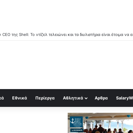
Στέφαν Χόμπουργκ: Ηταν ολα σχεδιασμένα με τον Covid!!!
κά
Εθνικά
Περίεργα
Αθλητικά
Αρθρα
SalaryW