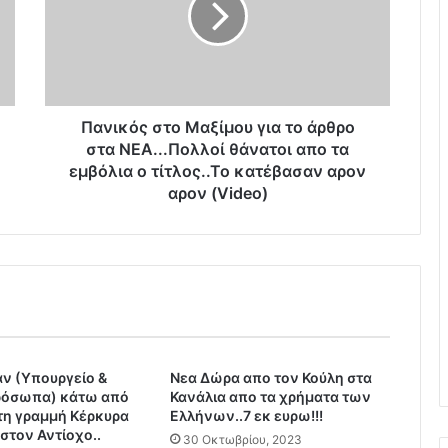
κ
ό
ς
σ
τ
ο
Πανικός στο Μαξίμου για το άρθρο
Μ
στα ΝΕΑ...Πολλοί θάνατοι απο τα
α
εμβόλια ο τίτλος..Το κατέβασαν αρον
ξ
αρον (Video)
ί
μ
ο
υ
γ
ι
α
τ
ν (Υπουργείο &
ο
Νεα Δώρα απο τον Κούλη στα
πρόσωπα) κάτω από
Κανάλια απο τα χρήματα των
ά
 τη γραμμή Κέρκυρα
Ελλήνων..7 εκ ευρω!!!
ρ
στον Αντίοχο..
θ
30 Οκτωβρίου, 2023