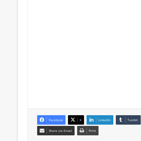
Facebook
X
LinkedIn
Tumblr
Share via Email
Print