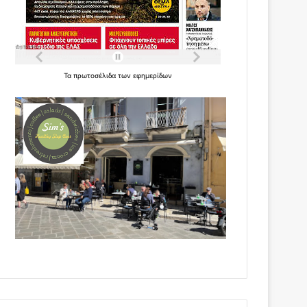
Τα
πρωτοσέλιδα
των
εφημερίδων