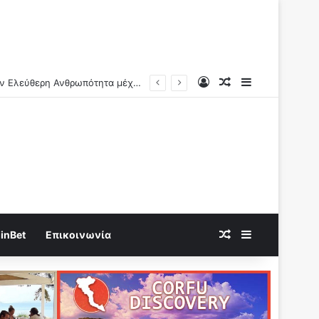
Log In
Random Article
Sidebar
Ν.Αντωνιάδης: Γνώριζαν τι συνέβαινε..Η πραγματική αιτία των αιφνίδιων θανάτων θα βεβαιώνεται και ερχονται οι μέγιστες ποινές!!
Random Article
Sidebar
inBet
Επικοινωνία