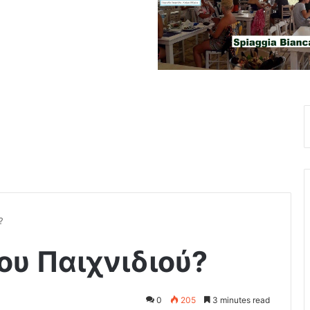
?
του Παιχνιδιού?
0
205
3 minutes read