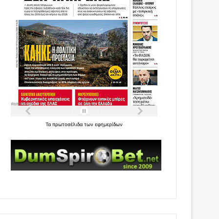
Τα
πρωτοσέλιδα
των
εφημερίδων