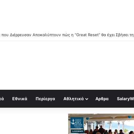
κά
Εθνικά
Περίεργα
Αθλητικά
Αρθρα
SalaryW