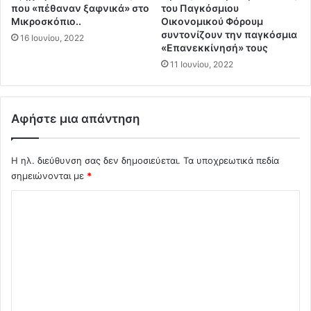
ς
η
που «πέθαναν ξαφνικά» στο
του Παγκόσμιου
Θ
T
Μικροσκόπιο..
Οικονομικού Φόρουμ
α
r
συντονίζουν την παγκόσμια
16 Ιουνίου, 2022
ν
«Επανεκκίνησή» τους
u
ά
m
11 Ιουνίου, 2022
τ
p
ο
η
υ
α
Αφήστε μια απάντηση
.
π
.
ο
Α
τ
Η ηλ. διεύθυνση σας δεν δημοσιεύεται.
Τα υποχρεωτικά πεδία
ύ
ρ
σημειώνονται με
*
ξ
ο
η
π
Σ
σ
ή
η
χ
υ
5
π
ό
0
ο
λ
%
ψ
η
ι
φ
ο
ι