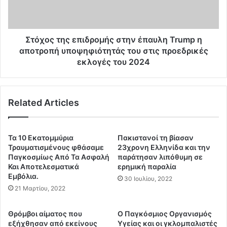
υ
τ
ρ
η
ο
ς
δ
ε
Στόχος της επιδρομής στην έπαυλη Trump η
ο
π
αποτροπή υποψηφιότητάς του στις προεδρικές
τ
ι
εκλογές του 2024
η
δ
θ
ρ
ε
ο
ί
Related Articles
μ
Ό
ή
λ
ς
ε
σ
Τα 10 Εκατομμύρια
Πακιστανοί τη βίασαν
ς
τ
Τραυματισμένους φθάσαμε
23χρονη Ελληνίδα και την
Ο
η
Παγκοσμίως Από Τα Ασφαλή
παράτησαν λιπόθυμη σε
ι
ν
Και Αποτελεσματικά
ερημική παραλία
Α
Εμβόλια.
έ
30 Ιουλίου, 2022
ι
π
21 Μαρτίου, 2022
τ
α
ί
υ
Θρόμβοι αίματος που
Ο Παγκόσμιος Οργανισμός
ε
λ
εξήχθησαν από εκείνους
Υγείας και οι γκλομπαλιστές