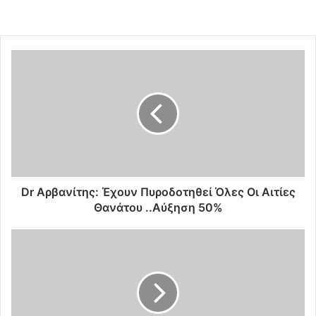
D
r
Α
ρ
β
α
ν
ί
τ
η
Dr Αρβανίτης: Έχουν Πυροδοτηθεί Όλες Οι Αιτίες
ς
Θανάτου ..Αύξηση 50%
:
Έ
Σ
χ
τ
ο
ό
υ
χ
ν
ο
Π
ς