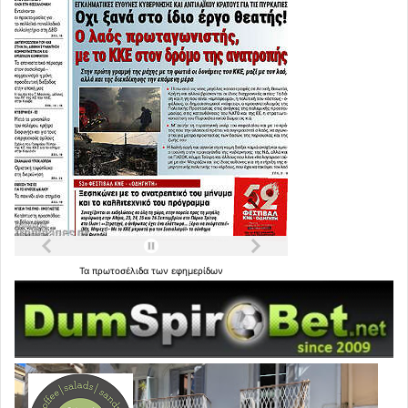
Τα
πρωτοσέλιδα
των
εφημερίδων