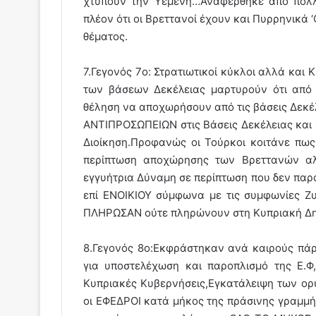
χτυπούν την Υεμένη…Αναφέρθηκε από πολλ
πλέον ότι οι Βρεττανοί έχουν και Πυρρηνικά 
θέματος.
7.Γεγονός 7o: Στρατιωτικοί κύκλοι αλλά και
των βάσεων Δεκέλειας μαρτυρούν ότι από
θέληση να αποχωρήσουν από τις βάσεις Δεκ
ΑΝΤΙΠΡΟΣΩΠΕΙΩΝ στις Βάσεις Δεκέλειας και σ
Διοίκηση.Προφανώς οι Τούρκοι κοιτάνε πως
περίπτωση αποχώρησης των Βρεττανών 
εγγυήτρια Δύναμη σε περίπτωση που δεν παρ
επί ΕΝΟΙΚΙΟΥ σύμφωνα με τις συμφωνίες Ζυ
ΠΛΗΡΩΣΑΝ ούτε πληρώνουν στη Κυπριακή Δη
8.Γεγονός 8ο:Eκφράστηκαν ανά καιρούς πά
για υποστελέχωση και παροπλισμό της Ε.
Κυπριακές Κυβερνήσεις,Εγκατάλειψη των ο
οι ΕΦΕΔΡΟΙ κατά μήκος της πράσινης γραμμής