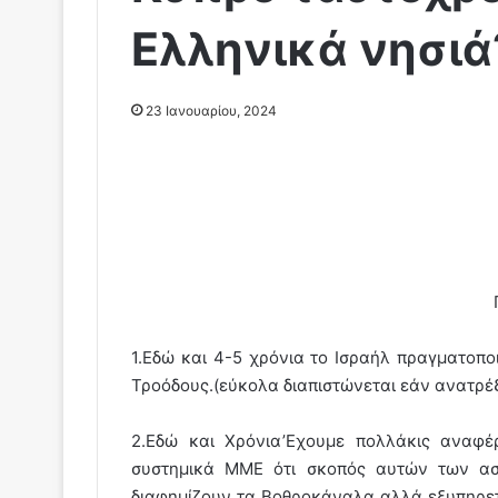
Ελληνικά νησιά
23 Ιανουαρίου, 2024
1.Εδώ και 4-5 χρόνια το Ισραήλ πραγματοπο
Τροόδους.(εύκολα διαπιστώνεται εάν ανατρέξ
2.Εδώ και Χρόνια’Εχουμε πολλάκις αναφ
συστημικά ΜΜΕ ότι σκοπός αυτών των α
διαφημίζουν τα Βοθροκάναλα αλλά εξυπηρετ