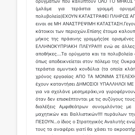
ορυγμάτων που καλύπτουν ΟΛΟ ΤΟ ΜΗΚΟΣ τ
(μιλάμε για τεράστια γραμμή ορυγμ
πολυβολεία)ΕΧΟΥΝ ΚΑΤΑΣΤΡΑΦΕΙ ΠΛΗΡΩΣ ΑΠ
ειναι σε ΜΗ ΑΝΑΣΤΡΕΨΙΜΗ ΚΑΤΑΣΤΑΣΗ.Γεγονό
κάτοικοι των περιοχών.Επίσης έτοιμα καλου
μήκος της πράσινης γραμμής(σε ορισμένες
ΕΛΛΗΝΟΚΥΠΡΙΑΚΗ ΠΛΕΥΡΑ!!!! ενώ σε άλλες 
αποθήκες….Τα ορύγματα και τα πολυβολεί
όπως αποδεικνείεται στον πόλεμο της Ουκρ
τεράστια αμυντικά κονδύλια (τα οποία κλ
χρόνος εργασίας ΑΠΟ ΤΑ ΜΟΝΙΜΑ ΣΤΕΛΕΧΗ 
έχουν καταντήσει ΔΗΜΟΣΙΟΙ ΥΠΑΛΛΗΛΟΙ ΜΕ
για να σχολάνε μεσημεράκι,να γυροφέρνουν 
όταν δεν επισκέπτονται με τις συζύγους το
διαλέξεις Αμφιθεάτρων συνομιλόντας με
μαχητικών και Βαλλιστικών!!!! πυράυλων 
ΠΕΣΟΥΝ…ο ίδιος ο Στρατηγικός Αναλυτής ενώ 
τους τα αναφέρει γιατί θα χάσει το ακροατ