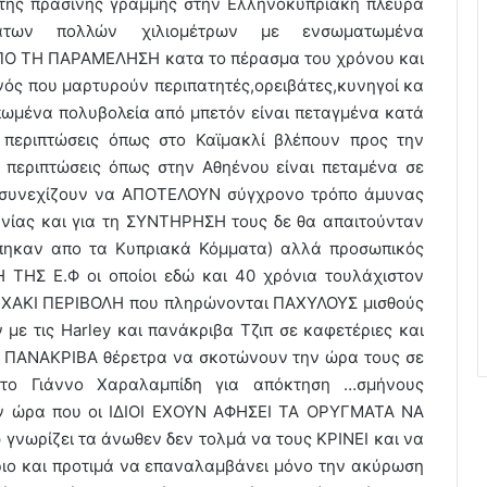
ης πράσινης γραμμής στην Ελληνοκυπριακή πλευρά
άτων πολλών χιλιομέτρων με ενσωματωμένα
Ο ΤΗ ΠΑΡΑΜΕΛΗΣΗ κατα το πέρασμα του χρόνου και
ς που μαρτυρούν περιπατητές,ορειβάτες,κυνηγοί κα
πωμένα πολυβολεία από μπετόν είναι πεταγμένα κατά
 περιπτώσεις όπως στο Καϊμακλί βλέπουν προς την
περιπτώσεις όπως στην Αθηένου είναι πεταμένα σε
α συνεχίζουν να ΑΠΟΤΕΛΟΥΝ σύγχρονο τρόπο άμυνας
ανίας και για τη ΣΥΝΤΗΡΗΣΗ τους δε θα απαιτούνταν
άπηκαν απο τα Κυπριακά Κόμματα) αλλά προσωπικός
ΤΗΣ Ε.Φ οι οποίοι εδώ και 40 χρόνια τουλάχιστον
 ΧΑΚΙ ΠΕΡΙΒΟΛΗ που πληρώνονται ΠΑΧΥΛΟΥΣ μισθούς
με τις Harley και πανάκριβα Τζιπ σε καφετέριες και
υς ΠΑΝΑΚΡΙΒΑ θέρετρα να σκοτώνουν την ώρα τους σε
 το Γιάννο Χαραλαμπίδη για απόκτηση …σμήνους
την ώρα που οι ΙΔΙΟΙ ΕΧΟΥΝ ΑΦΗΣΕΙ ΤΑ ΟΡΥΓΜΑΤΑ ΝΑ
γνωρίζει τα άνωθεν δεν τολμά να τους ΚΡΙΝΕΙ και να
ήριο και προτιμά να επαναλαμβάνει μόνο την ακύρωση