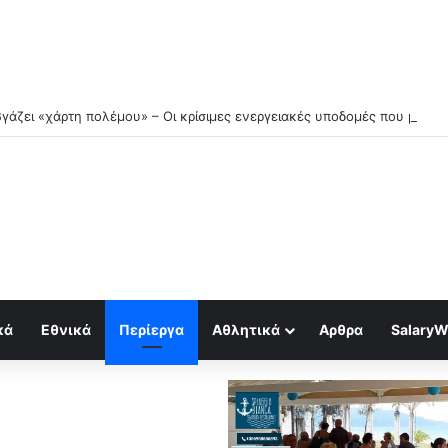
βγάζει «χάρτη πολέμου» – Οι κρίσιμες ενεργειακές υποδομές που μπαί
κά
Εθνικά
Περίεργα
Αθλητικά
Αρθρα
SalaryW