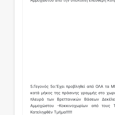
Αμμοχώστου από την υπόλοιπη Ελέυθερη Κύπ
5.Γεγονός 5ο:’Eχει προβληθεί από ΟΛΑ τα
κατά μήκος της πράσινης γραμμής στο χωρι
πλευρά των Βρεττανικών Βάσεων Δεκέλε
Αμμοχώστου -Κοκκινοχωρίων από τους 
Κατεληφθέν Τμήμα!!!!!!