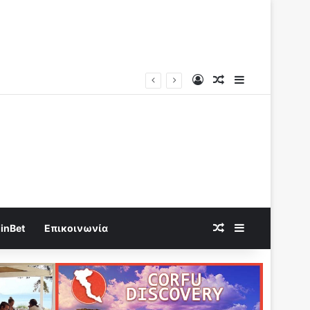
Log In
Random Article
Sidebar
νουν στο στόχαστρο
Random Article
Sidebar
inBet
Επικοινωνία