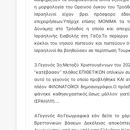
η μορφολογία του Ορεινού όγκου του Τροόδ
Ισραηλινοί είχαν βρει πρόσφορο έδα
επιχειρήσεων.Υπήρχε επίσης ΜΟΝΙΜΑ τα τ
Δύναμης στο Τρόοδος η οποία και αποχ
Ισραηλινής Εισβολής στη Γάζα.Το περίεργο 
κύκλοι του νησιού πίστευαν και πιστεύουν ό
Ισραηλινοί θα βοηθούσαν σε περίπτωση Τουρκ
3.Γεγονός 3ο:Mεταξύ Χριστουγέννων του 20
“κατέβασαν” πλήθος ΕΠΙΘΕΤΙΚΩΝ οπλικών συ
αυτό το γεγονός το οποίο προβλήθηκε ΚΑΙ 
πλέον ΦΙΛΟΝΑΤΟΪΚΟΙ δημοσιογράφοι.Ο πρόεδ
φάνηκε καθησυχαστικός.(ίσως μάλλον γιατί 
ΙΣΡΑΗΛ!!!)….
4.Γεγονός 4ο:Γεωγραφικά εάν δείτε το χά
Βρεττανικών βάσεων Δεκέλειας αποκόπτει