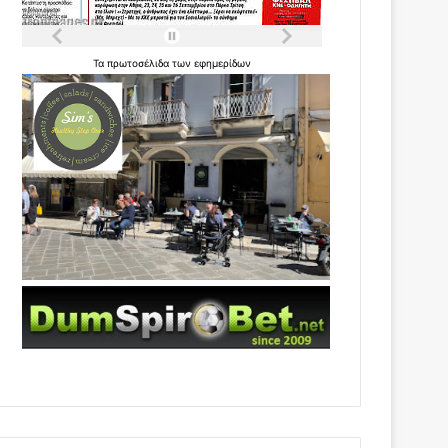
Τα
πρωτοσέλιδα
των
εφημερίδων