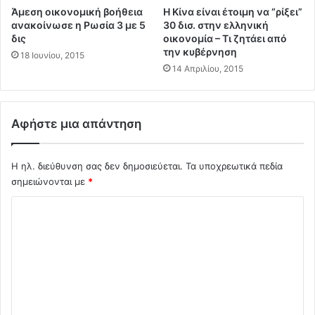
σ
Άμεση οικονομική βοήθεια
H Κίνα είναι έτοιμη να “ρίξει”
φ
ανακοίνωσε η Ρωσία 3 με 5
30 δισ. στην ελληνική
α
δις
οικονομία – Τι ζητάει από
λ
την κυβέρνηση
18 Ιουνίου, 2015
ι
14 Απριλίου, 2015
σ
τ
ι
κ
Αφήστε μια απάντηση
ό
α
π
Η ηλ. διεύθυνση σας δεν δημοσιεύεται.
Τα υποχρεωτικά πεδία
ό
σημειώνονται με
*
Κ
Σ
α
τ
χ
ρ
ό
ο
ύ
λ
γ
ι
κ
ο
α