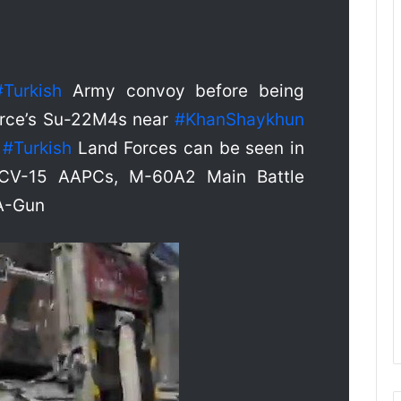
#
Turkish
Army convoy before being
orce’s Su-22M4s near
#
KhanShaykhun
f
#
Turkish
Land Forces can be seen in
ACV-15 AAPCs, M-60A2 Main Battle
A-Gun