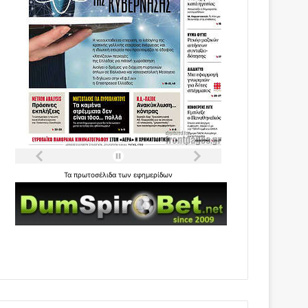
Τα
πρωτοσέλιδα
των
εφημερίδων