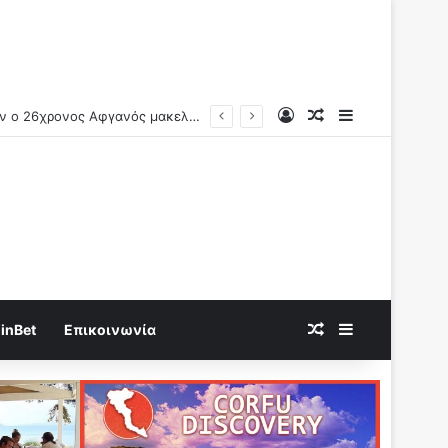
Log In
Random Article
Sidebar
Random Article
Sidebar
inBet
Επικοινωνία