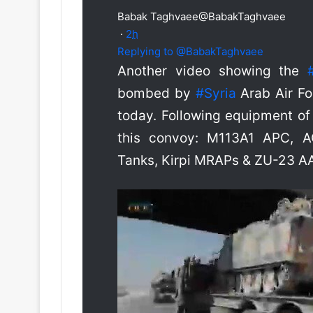
Babak Taghvaee
@BabakTaghvaee
·
2
h
Replying to @BabakTaghvaee
Another video showing the
bombed by
#
Syria
Arab Air F
today. Following equipment o
this convoy: M113A1 APC, 
Tanks, Kirpi MRAPs & ZU-23 A