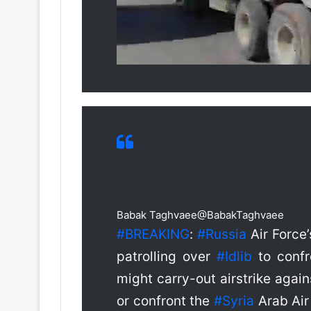
Babak Taghvaee
@BabakTaghvaee
#
BREAKING
:
#
Russia
Air Force’
patrolling over
#
Idlib
to conf
might carry-out airstrike agai
or confront the
#
Syria
Arab Air