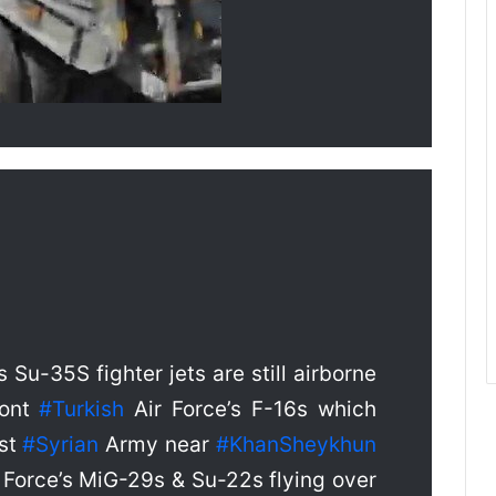
s Su-35S fighter jets are still airborne
ront
#
Turkish
Air Force’s F-16s which
nst
#
Syrian
Army near
#
KhanSheykhun
 Force’s MiG-29s & Su-22s flying over