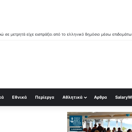
 απο την εξάπλωση των data centers στην Ελλάδα (Video)
κά
Εθνικά
Περίεργα
Αθλητικά
Αρθρα
SalaryW