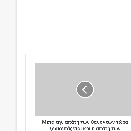
Μ
ε
τ
ά
τ
η
ν
α
π
ά
Μετά την απάτη των θανόντων τώρα
τ
ξεσκεπάζεται και η απάτη των