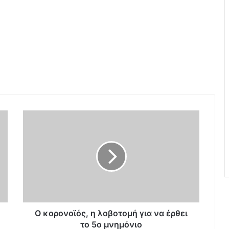
Ο
κ
ο
ρ
ο
ν
ο
ϊ
ό
ς
Ο κορονοϊός, η λοβοτομή για να έρθει
,
το 5ο μνημόνιο