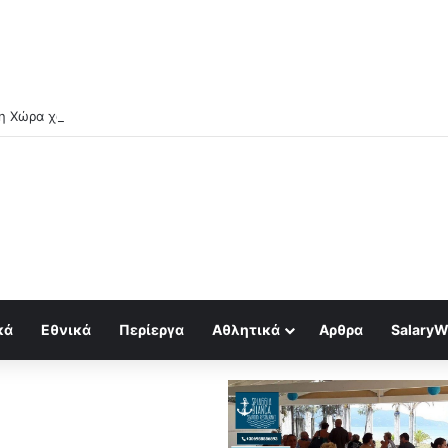
κά
Εθνικά
Περίεργα
Αθλητικά
Αρθρα
SalaryW