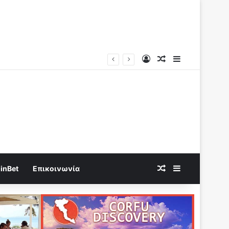
Log In
Random Article
Sidebar
Καίγεται η Χώρα χωρις να τεθεί σε κατάσταση έκτακτης ανάγκης η Κυβέρνηση “καίγεται” να δώσει το νερό σε Ιδιώτες..
Random Article
Sidebar
inBet
Επικοινωνία