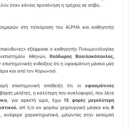
λον όταν κάνεις προπόνηση η τρέχεις σε στίβο..
προημερών στη τηλεόραση του ALPHA και καθηγητής
«επικίνδυνες» εξέφρασε ο καθηγητής Πνευμονολογίας
ανεπιστημίου Αθηνών,
Θεόδωρος Βασιλακόπουλος,
επιστημονικές ενδείξεις ότι η υφασμάτινη μάσκα μάς
άρα και από τον Κορωνοιό.
αρή επιστημονική απόδειξη ότι οι
υφασμάτινες
αρές μελέτες, η καλύτερη που κυκλοφορεί, που λένε
σκα
, για αρκετή ώρα, έχω
13 φορές μεγαλύτερη
υστικού
, απ’ ό,τι αν φοράω χειρουργική μάσκα και
8
», ανέφερε χαρακτηριστικά, μιλώντας στην εκπομπή