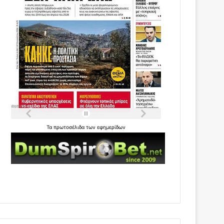
Τα
πρωτοσέλιδα
των
εφημερίδων