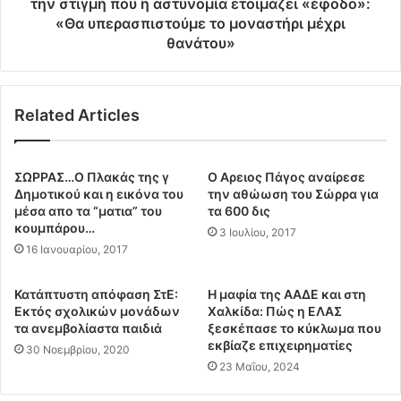
ι
την στιγμή που η αστυνομία ετοιμάζει «έφοδο»:
κ
ο
«Θα υπερασπιστούμε το μοναστήρι μέχρι
α
ι
θανάτου»
τ
μ
α
ο
σ
ν
κ
Related Articles
α
ε
χ
υ
ο
α
ί
ΣΩΡΡΑΣ…Ο Πλακάς της γ
Ο Αρειος Πάγος αναίρεσε
σ
σ
Δημοτικού και η εικόνα του
την αθώωση του Σώρρα για
μ
τ
μέσα απο τα “ματια” του
τα 600 δις
έ
η
κουμπάρου…
3 Ιουλίου, 2017
ν
Μ
16 Ιανουαρίου, 2017
ο
ο
Π
ν
Κατάπτυστη απόφαση ΣτΕ:
Η μαφία της ΑΑΔΕ και στη
α
ή
Εκτός σχολικών μονάδων
Χαλκίδα: Πώς η ΕΛΑΣ
γ
Ε
τα ανεμβολίαστα παιδιά
ξεσκέπασε το κύκλωμα που
κ
σ
εκβίαζε επιχειρηματίες
30 Νοεμβρίου, 2020
ό
φ
23 Μαΐου, 2024
σ
ι
μ
γ