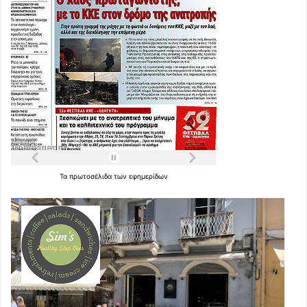
Τα
πρωτοσέλιδα
των
εφημερίδων