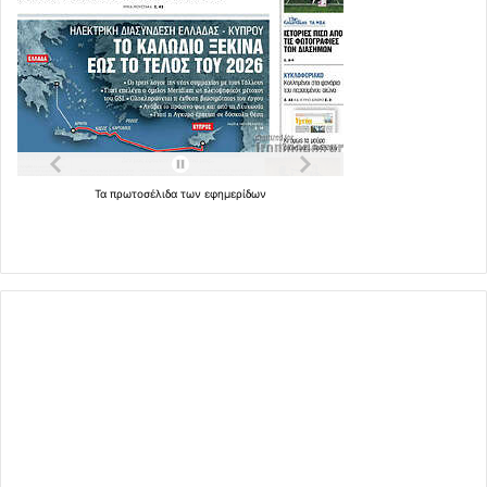
Τα
πρωτοσέλιδα
των
εφημερίδων