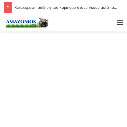
Κατακόρυφη αύξηση του καρκίνου στους νέους μετά τα εμβόλια Covid: Άνοδος έως και 71% σε ορισμένες μορφές της νόσου!
Μ