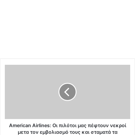
A
m
e
r
i
c
a
n
A
i
American Airlines: Οι πιλότοι μας πέφτουν νεκροί
r
μετα τον εμβολιασμό τους και σταματά τα