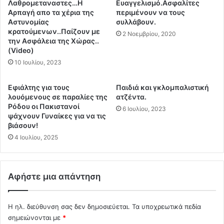
τ
σ
Λαθρομεταναστες…Η
Ευαγγελισμό.Ασφαλίτες
ο
Αρπαγή απο τα χέρια της
περιμένουν να τους
τ
υ
Αστυνομίας
συλλάβουν.
ρ
κρατούμενων..Παίζουν με
ν
α
2 Νοεμβρίου, 2020
την Ασφάλεια της Χώρας..
ν
τ
(Video)
ε
ό
10 Ιουλίου, 2023
κ
ς
ρ
"
ο
φ
Εφιάλτης για τους
Παιδιά και γκλομπαλιστική
ί
ύ
λουόμενους σε παραλίες της
ατζέντα.
μ
Ρόδου οι Πακιστανοί
λ
6 Ιουλίου, 2023
ψάχνουν Γυναίκες για να τις
ε
α
βιάσουν!
τ
ξ
α
4 Ιουλίου, 2025
η
τ
ς
ο
τ
ν
ο
Αφήστε μια απάντηση
ε
υ
μ
.
β
.
Η ηλ. διεύθυνση σας δεν δημοσιεύεται.
Τα υποχρεωτικά πεδία
ο
1
σημειώνονται με
*
λ
6