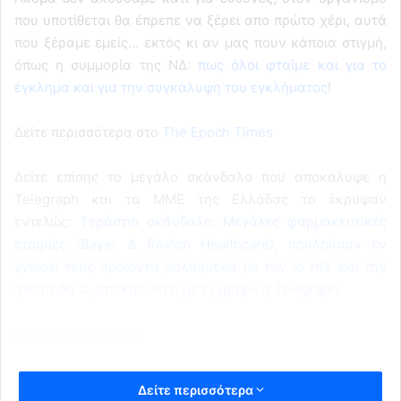
που υποτίθεται θα έπρεπε να ξέρει απο πρώτο χέρι, αυτά
που ξέραμε εμείς… εκτός κι αν μας πουν κάποια στιγμή,
όπως η συμμορία της ΝΔ
: πως όλοι φταίμε και για το
έγκλημα και για την συγκάλυψη του εγκλήματος
!
Δείτε περισσότερα στο
The Epoch Times
Δείτε επίσης το μεγάλο σκάνδαλο που αποκάλυψε η
Telegraph και τα ΜΜΕ της Ελλάδας το έκρυψαν
εντελώς:
Τεράστιο σκάνδαλο: Μεγάλες φαρμακευτικές
εταιρίες (Bayer & Revlon Healthcare), πουλούσαν εν
γνώσει τους προϊόντα μολυσμένα με τον ιό HIV και την
ηπατίτιδα C, αποκαλύπτει με έγγραφα η Telegraph!
https://anazitiseis.gr
Δείτε περισσότερα