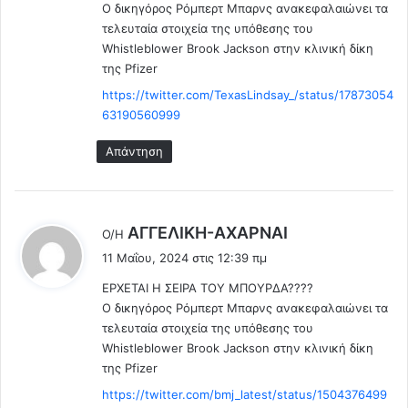
Ο δικηγόρος Ρόμπερτ Μπαρνς ανακεφαλαιώνει τα
:
τελευταία στοιχεία της υπόθεσης του
Whistleblower Brook Jackson στην κλινική δίκη
της Pfizer
https://twitter.com/TexasLindsay_/status/17873054
63190560999
Απάντηση
λ
ΑΓΓΕΛΙΚΗ-ΑΧΑΡΝΑΙ
Ο/Η
έ
11 Μαΐου, 2024 στις 12:39 πμ
ε
ΕΡΧΕΤΑΙ Η ΣΕΙΡΑ ΤΟΥ ΜΠΟΥΡΔΑ????
ι
Ο δικηγόρος Ρόμπερτ Μπαρνς ανακεφαλαιώνει τα
:
τελευταία στοιχεία της υπόθεσης του
Whistleblower Brook Jackson στην κλινική δίκη
της Pfizer
https://twitter.com/bmj_latest/status/1504376499