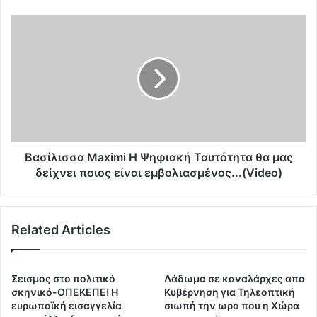
υ
ρ
Β
γ
α
έ
σ
!
ί
.
λ
Γ
ι
ι
σ
α
σ
τ
α
ί
M
Βασίλισσα Maximi Η Ψηφιακή Ταυτότητα θα μας
σ
a
δείχνει ποιος είναι εμβολιασμένος...(Video)
υ
x
ν
i
α
m
ν
Related Articles
i
τ
Η
ά
Ψ
τ
η
Σεισμός στο πολιτικό
Λάδωμα σε καναλάρχες απο
ε
φ
σκηνικό-ΟΠΕΚΕΠΕ! Η
Κυβέρνηση για Τηλεοπτική
τ
ι
ευρωπαϊκή εισαγγελία
σιωπή την ωρα που η Χώρα