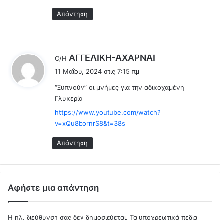
Απάντηση
λ
AΓΓΕΛΙΚΗ-ΑΧΑΡΝΑΙ
Ο/Η
έ
11 Μαΐου, 2024 στις 7:15 πμ
ε
“Ξυπνούν” οι μνήμες για την αδικοχαμένη
ι
Γλυκερία
:
https://www.youtube.com/watch?
v=xQu8bornrS8&t=38s
Απάντηση
Αφήστε μια απάντηση
Η ηλ. διεύθυνση σας δεν δημοσιεύεται.
Τα υποχρεωτικά πεδία