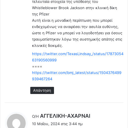
τελευταία στοιχεία της υπόθεσης του
5
ε
Whistleblower Brook Jackson στην κλινική δίκη
/
ι
της Pfizer
2
π
Αυτή είναι η μοναδική περίπτωση που μπορεί
0
ο
ενδεχομένως να αναιρέσει την ασυλία ευθύνης,
2
ι
ώστε η Pfizer να μπορεί να λογοδοτήσει για όσους
4
ο
τραυματίστηκαν λόγω της συστημικής απάτης στις
μ
ς
κλινικές δοκιμές.
ε
ε
ό
ί
https://twitter.com/TexasLindsay_/status/17873054
λ
ν
63190560999
α
α
====
α
ι
https://twitter.com/bmj_latest/status/1504376499
υ
ε
939467264
τ
μ
ά
β
Απάντηση
π
ο
ο
λ
υ
ι
έ
α
λ
AΓΓΕΛΙΚΗ-ΑΧΑΡΝΑΙ
Ο/Η
χ
σ
έ
10 Μαΐου, 2024 στις 3:44 πμ
ο
μ
ε