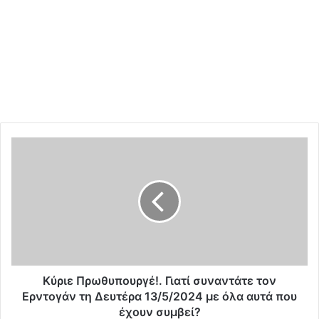
Κ
ύ
ρ
ι
ε
Π
ρ
ω
θ
υ
Κύριε Πρωθυπουργέ!. Γιατί συναντάτε τον
π
Ερντογάν τη Δευτέρα 13/5/2024 με όλα αυτά που
ο
έχουν συμβεί?