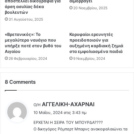
ο
αποστέλλει δικογραφία για
αιμορραγεί
α
ν
άρση ασυλίας δέκα
κ
20 Νοεμβρίου, 2025
βουλευτών
Ε
ή
ρ
31 Αυγούστου, 2025
Τ
ν
α
τ
υ
«Βρετανικός»: Το
Κορυφαίοι ερευνητές
ο
τ
μεγαλύτερο ναυάγιο που
προειδοποιούν για
γ
ό
υπήρξε ποτέ στον βυθό του
αυξημένη καρδιακή ζημιά
ά
τ
Αιγαίου
στα εμφολιασμένα παιδιά
ν
η
26 Φεβρουαρίου, 2024
9 Νοεμβρίου, 2024
τ
τ
η
α
Δ
θ
8 Comments
ε
α
υ
μ
τ
α
έ
ς
λ
AΓΓΕΛΙΚΗ-ΑΧΑΡΝΑΙ
Ο/Η
ρ
δ
έ
10 Μαΐου, 2024 στις 3:43 πμ
α
ε
ε
1
ί
ΕΡΧΕΤΑΙ Η ΣΕΙΡΑ ΤΟΥ ΜΠΟΥΡΔΑ????
ι
3
χ
Ο δικηγόρος Ρόμπερτ Μπαρνς ανακεφαλαιώνει τα
:
/
ν