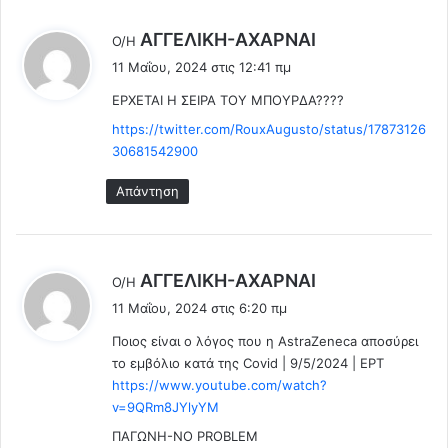
λ
ΑΓΓΕΛΙΚΗ-ΑΧΑΡΝΑΙ
Ο/Η
έ
11 Μαΐου, 2024 στις 12:41 πμ
ε
ΕΡΧΕΤΑΙ Η ΣΕΙΡΑ ΤΟΥ ΜΠΟΥΡΔΑ????
ι
:
https://twitter.com/RouxAugusto/status/17873126
30681542900
Απάντηση
λ
ΑΓΓEΛΙΚΗ-ΑΧΑΡΝΑΙ
Ο/Η
έ
11 Μαΐου, 2024 στις 6:20 πμ
ε
Ποιος είναι ο λόγος που η AstraZeneca αποσύρει
ι
το εμβόλιο κατά της Covid | 9/5/2024 | ΕΡΤ
:
https://www.youtube.com/watch?
v=9QRm8JYlyYM
ΠΑΓΩΝΗ-NO PROBLEM