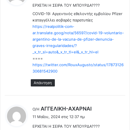
υ
έ
ΕΡΧΕΤΑΙ Η ΣΕΙΡΑ ΤΟΥ ΜΠΟΥΡΔΑ????
ι
ν
ν
:
COVID-19: Αργεντινός εθελοντής εμβολίου Pfizer
σ
ο
καταγγέλλει σοβαρές παρατυπίες
υ
ς
μ
https://realpolitik-com-
.
β
ar.translate.goog/nota/56597/covid-19-voluntario-
.
ε
argentino-de-la-vacuna-de-pfizer-denuncia-
.
ί
(
graves-irregularidades/?
?
V
_x_tr_sl=auto&_x_tr_tl=el&_x_tr_hl=el
i
====
d
https://twitter.com/RouxAugusto/status/17873126
e
30681542900
o
)
Απάντηση
λ
ΑΓΓΕΛΙΚΗ-ΑΧΑΡΝΑΙ
Ο/Η
έ
11 Μαΐου, 2024 στις 12:37 πμ
ε
ΕΡΧΕΤΑΙ Η ΣΕΙΡΑ ΤΟΥ ΜΠΟΥΡΔΑ????
ι