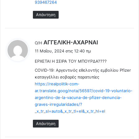
939467264
Απάντηση
λ
ΑΓΓΕΛΙΚΗ-ΑΧΑΡΝΑΙ
Ο/Η
έ
11 Μαΐου, 2024 στις 12:40 πμ
ε
ΕΡΧΕΤΑΙ Η ΣΕΙΡΑ ΤΟΥ ΜΠΟΥΡΔΑ????
ι
:
COVID-19: Αργεντινός εθελοντής εμβολίου Pfizer
καταγγέλλει σοβαρές παρατυπίες
https://realpolitik-com-
ar.translate.goog/nota/56597/covid-19-voluntario-
argentino-de-la-vacuna-de-pfizer-denuncia-
graves-irregularidades/?
_x_tr_sl=auto&_x_tr_tl=el&_x_tr_hl=el
Απάντηση