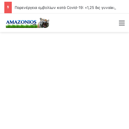
Παρενέργεια εμβολίων κατά Covid-19: «1,25 δις γυναίκες θα τεκνοποιήσουν ένα είδος ανθρώπου που δεν έχει υπάρξει μέχρι στιγμής»
Μ