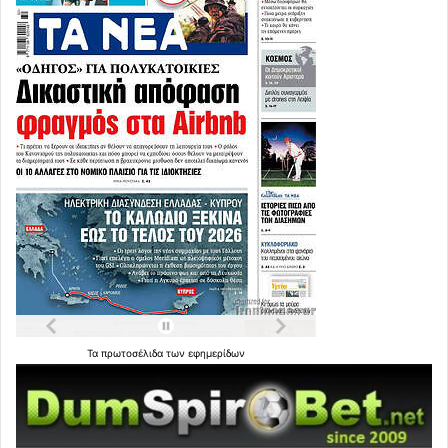
Τα
πρωτοσέλιδα
των
εφημερίδων