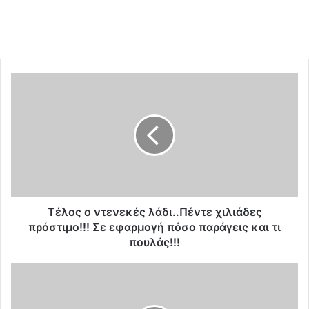
T
έ
λ
ο
ς
ο
ν
τ
ε
ν
Tέλος ο ντενεκές λάδι..Πέντε χιλιάδες
ε
πρόστιμο!!! Σε εφαρμογή πόσο παράγεις και τι
κ
πουλάς!!!
έ
ς
Έ
λ
κ
ά
α