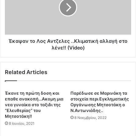
δ
ψ
ι
α
.
ν
.
τ
Π
ο
έ
Λ
ν
ο
Έκαψαν το Λος Αντζελες ..Κλιματική αλλαγή στο
τ
ς
λένε!! (Video)
ε
Α
χ
ν
ι
τ
λ
Related Articles
ζ
ι
ε
ά
λ
δ
ε
Έκανε τη πρώτη δοση και
Παρέδωσε σε Μαρινάκη τα
ε
ς
επαθε ανακοπή…Ακομη μια
στοιχεία περι Εγκληματικής
ς
.
νεα γυναίκα στο ταξιδι της
Οργάνωσης Μητσοτάκη ο
π
“Ελευθερίας” του
Ν.Αντωνιάδης..
.
ρ
Μητσοτάκη!!
Κ
8 Νοεμβρίου, 2022
ό
λ
8 Ιουνίου, 2021
σ
ι
τ
μ