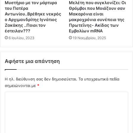
Μυστήριο με τον μάρτυρα
Mελέτη που συγκλονίζει: Οι
ι
α
του Πατέρα
Θρόμβοι που Μοιάζουν σαν
μ
τ
Αντωνίου..Βρέθηκε νεκρός
Μακαρόνια είναι
ο
ι
ο Αρχιμανδρίτης Ιγνάτιος
μακροχρόνια συνέπεια της
!
κ
Ζακάκης ..Ποιοι τον
Πρωτεΐνης- Ακίδας των
!
έστειλαν???
Εμβολίων mRNA
ή
!
α
6 Ιουλίου, 2023
19 Νοεμβρίου, 2025
Σ
λ
ε
λ
ε
α
Αφήστε μια απάντηση
φ
γ
α
ή
ρ
σ
Η ηλ. διεύθυνση σας δεν δημοσιεύεται.
Τα υποχρεωτικά πεδία
μ
τ
σημειώνονται με
*
ο
ο
γ
λ
Σ
ή
έ
π
χ
ν
ό
ε
ό
σ
!
λ
ο
!
π
(
ι