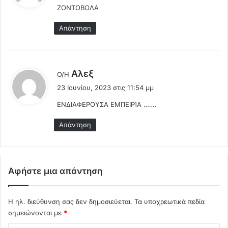
θ
ΖΟΝΤΟΒΟΛΑ
ι
ε
:
ί
Απάντηση
τ
η
ν
Λ
λ
Αλεξ
Ο/Η
ο
έ
γ
23 Ιουνίου, 2023 στις 11:54 μμ
ε
ο
ΕΝΔΙΑΦΕΡΟΥΣΑ ΕΜΠΕΙΡΊΑ …….
ι
κ
ρ
:
Απάντηση
ι
σ
ί
α
Αφήστε μια απάντηση
,
τ
η
Η ηλ. διεύθυνση σας δεν δημοσιεύεται.
Τα υποχρεωτικά πεδία
ν
σημειώνονται με
*
Κ
ο