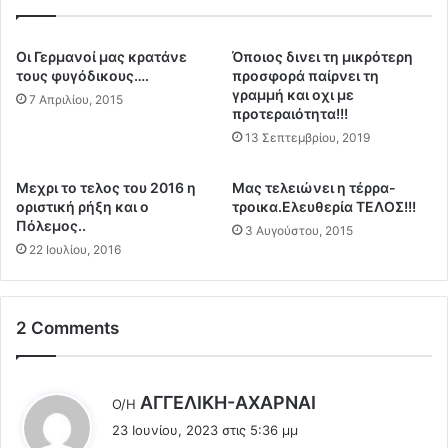
α
ι
τ
α
ε
κ
Οι Γερμανοί μας κρατάνε
Όποιος δινει τη μικρότερη
π
ό
τους φυγόδικους….
προσφορά παίρνει τη
ώ
Σ
γραμμή και οχι με
7 Απριλίου, 2015
ν
ύ
προτεραιότητα!!!
υ
μ
13 Σεπτεμβρίου, 2019
μ
φ
ο
ω
Mεχρι το τελος του 2016 η
Mας τελειώνει η τέρρα-
.
ν
οριστική ρήξη και ο
τροικα.Ελευθερία ΤΕΛΟΣ!!!
.
ο
Πόλεμος..
3 Αυγούστου, 2015
.
"
22 Ιουλίου, 2016
-
Ο
Ο
Η
2 Comments
Ε
Π
ρ
λ
ΑΓΓEΛΙΚΗ-ΑΧΑΡΝΑΙ
Ο/Η
ο
έ
ω
23 Ιουνίου, 2023 στις 5:36 μμ
ε