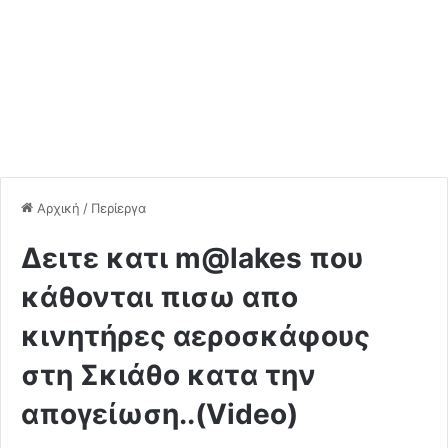
Αρχική
/
Περίεργα
Δειτε κατι m@lakes που
κάθονται πισω απο
κινητήρες αεροσκάφους
στη Σκιάθο κατα την
απογείωση..(Video)