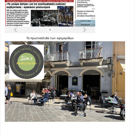
Τα
πρωτοσέλιδα
των
εφημερίδων