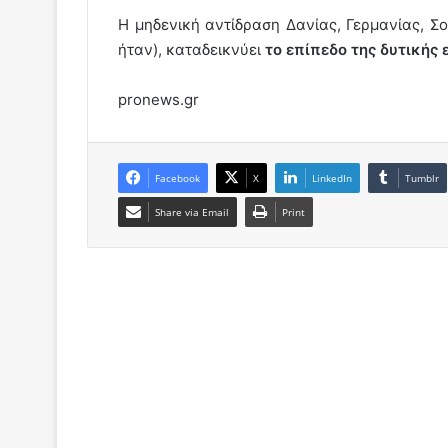
Η μηδενική αντίδραση Δανίας, Γερμανίας, Σ
ήταν), καταδεικνύει
το επίπεδο της δυτικής
pronews.gr
Facebook
X
LinkedIn
Tumblr
Share via Email
Print