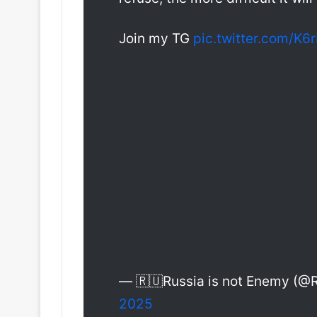
Join my TG
pic.twitter.com/K
— 🇷🇺Russia is not Enemy (@
2025