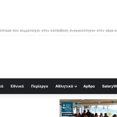
ός για κραχ τύπου 1929 και τραπεζική κατάρρευση
κά
Εθνικά
Περίεργα
Αθλητικά
Αρθρα
SalaryW