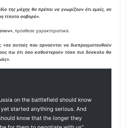
δίο της μάχης θα πρέπει να γνωρίζουν ότι εμείς, σε
μη τίποτα σοβαρό».
ήσουν»
, πρόσθεσε χαρακτηριστικά.
ως
«σε αυτούς που αρνούνται να διαπραγματευθούν
τους πω ότι όσο καθυστερούν τόσο πιο δύσκολο θα
μάς».
ussia on the battlefield should know
 yet started anything serious. And
should know that the longer they
l be for them to negotiate with us”