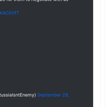
6rKAC0VfT
RussiaIsntEnemy)
September 29,