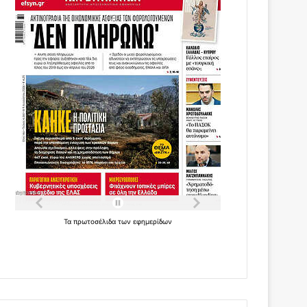
Τα
πρωτοσέλιδα
των
εφημερίδων