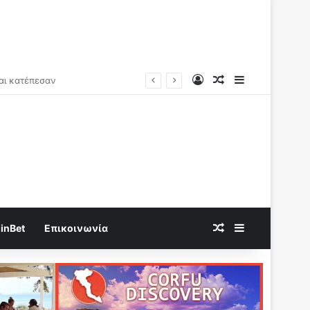
Log In
Random Article
Sidebar
Random Article
Sidebar
inBet
Επικοινωνία