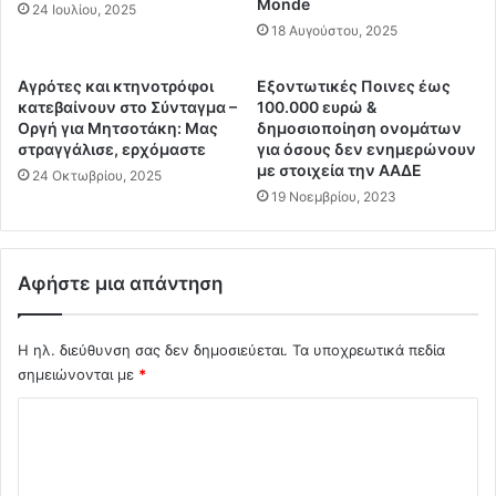
λ
Monde
ς
24 Ιουλίου, 2025
έ
p
18 Αυγούστου, 2025
ω
f
ν
i
Αγρότες και κτηνοτρόφοι
Εξοντωτικές Ποινες έως
γ
z
κατεβαίνουν στο Σύνταγμα –
100.000 ευρώ &
ι
e
Οργή για Μητσοτάκη: Μας
δημοσιοποίηση ονομάτων
α
r
στραγγάλισε, ερχόμαστε
για όσους δεν ενημερώνουν
ν
έ
με στοιχεία την ΑΑΔΕ
24 Οκτωβρίου, 2025
α
δ
19 Νοεμβρίου, 2023
κ
ε
ε
ι
ρ
χ
Αφήστε μια απάντηση
δ
ν
ί
α
σ
ν
Η ηλ. διεύθυνση σας δεν δημοσιεύεται.
Τα υποχρεωτικά πεδία
ε
τ
σημειώνονται με
*
ι
η
ψ
ν
Σ
ή
π
φ
χ
α
ο
ρ
ό
υ
ε