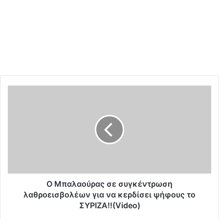
Ο
Μ
π
α
λ
α
ο
ύ
ρ
α
Ο Μπαλαούρας σε συγκέντρωση
ς
λαθροεισβολέων για να κερδίσει ψήφους το
σ
ΣΥΡΙΖΑ!!(Video)
ε