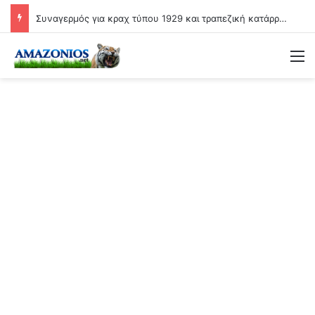
Συναγερμός για κραχ τύπου 1929 και τραπεζική κατάρρευση
Μ