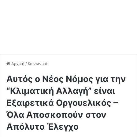
Αρχική
/
Κοινωνικά
Αυτός ο Nέος Nόμος για την
“Kλιματική Aλλαγή” είναι
Eξαιρετικά Oργουελικός –
Όλα Aποσκοπούν στον
Aπόλυτο Έλεγχο