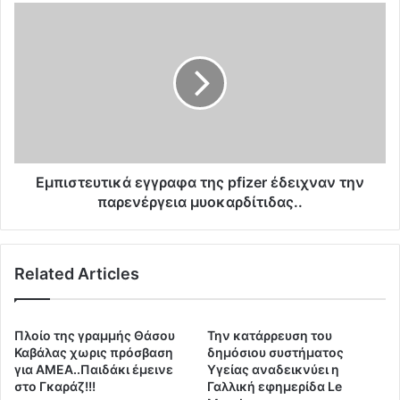
σ
Ε
υ
μ
γ
π
κ
ι
έ
σ
ν
τ
τ
ε
ρ
υ
ω
τ
σ
ι
Εμπιστευτικά εγγραφα της pfizer έδειχναν την
η
κ
παρενέργεια μυοκαρδίτιδας..
λ
ά
α
ε
θ
γ
ρ
Related Articles
γ
ο
ρ
ε
α
ι
φ
Πλοίο της γραμμής Θάσου
Την κατάρρευση του
σ
α
Καβάλας χωρις πρόσβαση
δημόσιου συστήματος
β
τ
για ΑΜΕΑ..Παιδάκι έμεινε
Υγείας αναδεικνύει η
ο
στο Γκαράζ!!!
Γαλλική εφημερίδα Le
η