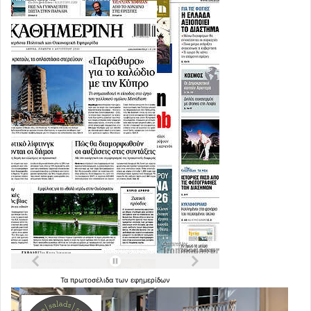
Τα
πρωτοσέλιδα
των
εφημερίδων