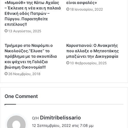
ό
«Μαμούθ» της Κάτω Αχαΐας
είναι ασφαλές»
κ
λ
– Έκλεισε η νέα και η παλαιά
β
18 Ιανουαρίου, 2022
Εθνική οδός Πατρών –
ι
ι
Πύργου. Παραιτηθείτε
α
α
επιτέλους!!
κ
σ
13 Αυγούστου, 2025
α
μ
τ
ό
ά
γ
Τριήμερο στο Ναιρόμπι ο
Καρυστιανού: Ο Ανακριτής
c
ι
Νικολούζος.”Ελυσε” το
που αλλαξε ο Μητσοτάκης
o
πρόβλημα με τα σκουπίδια
μπαζώνει την Δικογραφία
α
και ψάχνει τη Γαλάζια
v
Τ
10 Φεβρουαρίου, 2025
βιώσιμη Οικονομία!!!
i
ε
d
26 Νοεμβρίου, 2018
σ
.
τ
.
σ
Ό
τ
One Comment
σ
ο
ο
υ
π
ς
ε
λ
α
Dimitribelissario
Ο/Η
ρ
ν
έ
12 Σεπτεμβρίου, 2022 στις 7:08 μμ
ν