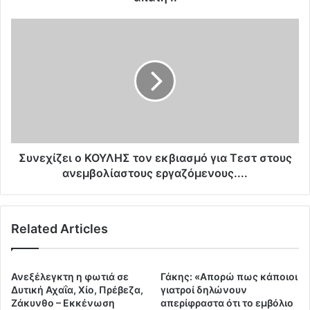
s
H
Σ
o
υ
p
ν
k
ε
i
χ
n
ί
s
ζ
:
ε
Α
ι
ν
ο
Συνεχίζει ο ΚΟΥΛΗΣ τον εκβιασμό για Τεστ στους
ή
Κ
ανεμβολίαστους εργαζόμενους....
θ
Ο
ι
Υ
κ
Λ
α
Related Articles
Η
τ
Σ
α
τ
ε
ο
Ανεξέλεγκτη η φωτιά σε
Γάκης: «Απορώ πως κάποιοι
μ
ν
Δυτική Αχαΐα, Χίο, Πρέβεζα,
γιατροί δηλώνουν
β
ε
Ζάκυνθο – Εκκένωση
απερίφραστα ότι το εμβόλιο