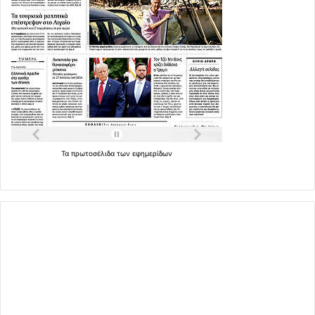
Τα
πρωτοσέλιδα
των
εφημερίδων