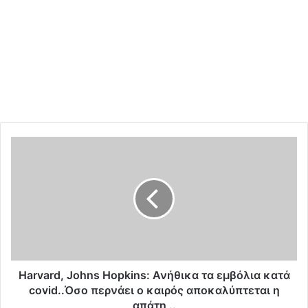
H
a
r
v
a
r
d
,
J
o
Harvard, Johns Hopkins: Ανήθικα τα εμβόλια κατά
h
covid..Όσο περνάει ο καιρός αποκαλύπτεται η
n
απάτη ..