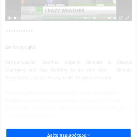
***********
Δικτυογραφία:
Astrophysicist Weather Expert: Climate is Always
Changing and Has Nothing to do with Man – Climate
“Scientists” are on “Gravy Train” to Secure Funds
https://healthimpactnews.com/2022/astrophysicist-
weather-expert-climate-is-always-changing-and-has-
nothing-to-do-with-man-climate-scientists-are-on-gravy-
train-to-secure-funds/
Δείτε περισσότερα