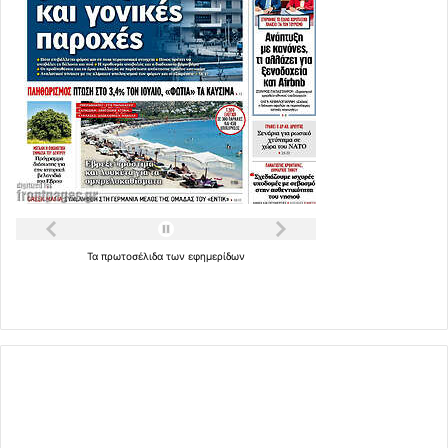
Τα
πρωτοσέλιδα
των
εφημερίδων