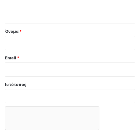
ι
ο
*
Όνομα
*
Email
*
Ιστότοπος