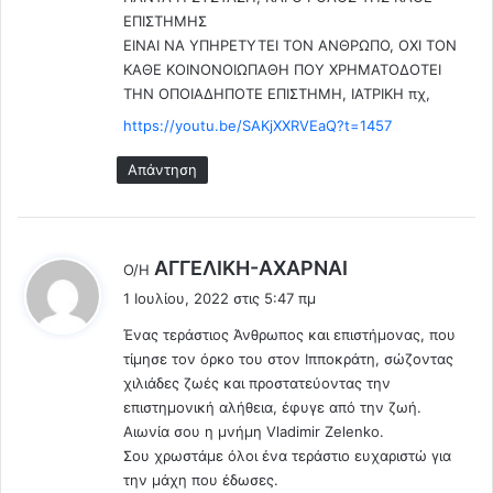
υ
:
ε
ΕΠΙΣΤΗΜΗΣ
λ
ς
ΕΙΝΑΙ ΝΑ ΥΠΗΡΕΤΥΤΕΙ ΤΟΝ ΑΝΘΡΩΠΟ, ΟΧΙ ΤΟΝ
έ
μ
ΚΑΘΕ ΚΟΙΝΟΝΟΙΩΠΑΘΗ ΠΟΥ ΧΡΗΜΑΤΟΔΟΤΕΙ
ν
ε
ΤΗΝ ΟΠΟΙΑΔΗΠΟΤΕ ΕΠΙΣΤΗΜΗ, ΙΑΤΡΙΚΗ πχ,
ε
τ
Τ
ά
https://youtu.be/SAKjXXRVEaQ?t=1457
ρ
α
υ
π
Απάντηση
π
ό
ή
ε
σ
μ
ο
β
λ
AΓΓΕΛΙΚΗ-ΑΧΑΡΝΑΙ
Ο/Η
υ
ό
έ
1 Ιουλίου, 2022 στις 5:47 πμ
.
λ
ε
.
ι
Ένας τεράστιος Άνθρωπος και επιστήμονας, που
ι
.
α
τίμησε τον όρκο του στον Ιπποκράτη, σώζοντας
:
.
C
χιλιάδες ζωές και προστατεύοντας την
Τ
O
επιστημονική αλήθεια, έφυγε από την ζωή.
α
V
Αιωνία σου η μνήμη Vladimir Zelenko.
α
I
Σου χρωστάμε όλοι ένα τεράστιο ευχαριστώ για
π
D
την μάχη που έδωσες.
ο
κ