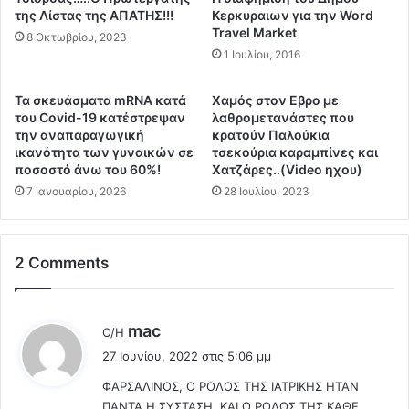
π
π
της Λίστας της ΑΠΑΤΗΣ!!!
Κερκυραιων για την Word
ι
ο
Travel Market
8 Οκτωβρίου, 2023
σ
υ
1 Ιουλίου, 2016
τ
π
η
ε
Τα σκευάσματα mRNA κατά
Χαμός στον Εβρο με
μ
τ
του Covid-19 κατέστρεψαν
λαθρομετανάστες που
ο
ά
την αναπαραγωγική
κρατούν Παλούκια
ν
ν
ικανότητα των γυναικών σε
τσεκούρια καραμπίνες και
ι
ε
ποσοστό άνω του 60%!
Χατζάρες..(Video ηχου)
κ
μ
7 Ιανουαρίου, 2026
28 Ιουλίου, 2023
ά
ε
δ
π
ε
α
δ
ρ
2 Comments
ο
ε
μ
ν
έ
έ
λ
mac
Ο/Η
ν
ρ
έ
α
γ
27 Ιουνίου, 2022 στις 5:06 μμ
ε
σ
ε
ΦΑΡΣΑΛΙΝΟΣ, Ο ΡΟΛΟΣ ΤΗΣ ΙΑΤΡΙΚΗΣ ΗΤΑΝ
ι
ο
ι
ΠΑΝΤΑ Η ΣΥΣΤΑΣΗ, ΚΑΙ Ο ΡΟΛΟΣ ΤΗΣ ΚΑΘΕ