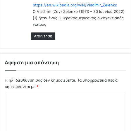
τ
https://en.wikipedia.org/wiki/Vladimir_Zelenko
α
ε
Ο Vladimir (Zev) Zelenko (1973 – 30 Ιουνίου 2022)
ι
λ
μ
[1] ήταν ένας Ουκρανοαμερικανός οικογενειακός
έ
α
γιατρός
σ
ς
μ
Απάντηση
π
α
ρ
τ
ο
α
ε
.
ι
Αφήστε μια απάντηση
δ
ο
π
Η ηλ. διεύθυνση σας δεν δημοσιεύεται.
Τα υποχρεωτικά πεδία
ο
σημειώνονται με
*
ι
Σ
ο
ύ
χ
ν
ό
.
.
λ
.