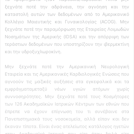
ξεχνάτε ποτέ την αδράνεια, την αγνόηση και την
καταστολή αυτών των δεδομένων από το Αμερικανικό
Κολλέγιο Μαιευτικής και Γυναικολογίας (ACOG). Μην
ξεχνάτε ποτέ την παραμόρφωση της Εταιρείας Λοιμωδών
Νοσημάτων της Αμερικής (IDSA) και την απόρριψη των
τεράστιων δεδομένων που υποστηρίζουν την ιβερμεκτίνη
και την υδροξυχλωροκίνη.
Μην ξεχνάτε ποτέ την Αμερικανική Νευρολογική
Εταιρεία και τις Αμερικανικές Καρδιολογικές Ενώσεις που
αγνοούν τις μαζικές αυξήσεις στα εγκεφαλικά και τα
εμφράγματαμεταξύ νέων υγιών ατόμων χωρίς
συννοσηρότητες. Μην ξεχνάτε ποτέ τους Κοσμήτορες
των 126 Ακαδημαϊκών Ιατρικών Κέντρων των εθνών που
έπρεπε να έχουν επίγνωση του τι συνέβαινε στα
Πανεπιστημιακά τους νοσοκομεία, αλλά είπαν και δεν
έκαναν τίποτα. Είναι ένας ατελείωτος κατάλογος ηγετών
στην Ακαδημαϊκή Ιατρική που είτε ήταν δειλά είτε