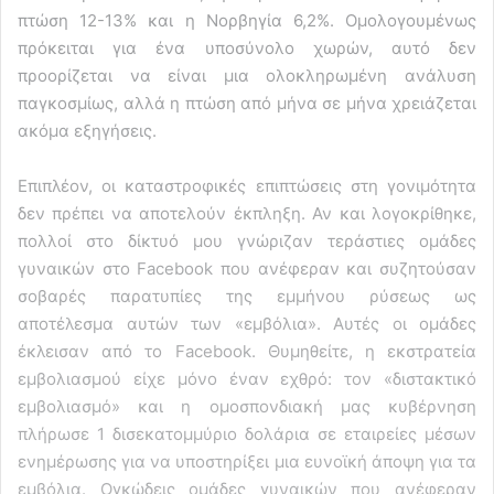
πτώση 12-13% και η Νορβηγία 6,2%. Ομολογουμένως
πρόκειται για ένα υποσύνολο χωρών, αυτό δεν
προορίζεται να είναι μια ολοκληρωμένη ανάλυση
παγκοσμίως, αλλά η πτώση από μήνα σε μήνα χρειάζεται
ακόμα εξηγήσεις.
Επιπλέον, οι καταστροφικές επιπτώσεις στη γονιμότητα
δεν πρέπει να αποτελούν έκπληξη. Αν και λογοκρίθηκε,
πολλοί στο δίκτυό μου γνώριζαν τεράστιες ομάδες
γυναικών στο Facebook που ανέφεραν και συζητούσαν
σοβαρές παρατυπίες της εμμήνου ρύσεως ως
αποτέλεσμα αυτών των «εμβόλια». Αυτές οι ομάδες
έκλεισαν από το Facebook. Θυμηθείτε, η εκστρατεία
εμβολιασμού είχε μόνο έναν εχθρό: τον «διστακτικό
εμβολιασμό» και η ομοσπονδιακή μας κυβέρνηση
πλήρωσε 1 δισεκατομμύριο δολάρια σε εταιρείες μέσων
ενημέρωσης για να υποστηρίξει μια ευνοϊκή άποψη για τα
εμβόλια. Ογκώδεις ομάδες γυναικών που ανέφεραν