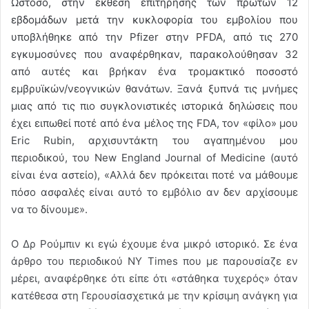
Ωστόσο, στην έκθεση επιτήρησης των πρώτων 12
εβδομάδων μετά την κυκλοφορία του εμβολίου που
υποβλήθηκε από την Pfizer στην PFDA, από τις 270
εγκυμοσύνες που αναφέρθηκαν, παρακολούθησαν 32
από αυτές και βρήκαν ένα τρομακτικό ποσοστό
εμβρυϊκών/νεογνικών θανάτων. Ξανά ξυπνά τις μνήμες
μιας από τις πιο συγκλονιστικές ιστορικά δηλώσεις που
έχει ειπωθεί ποτέ από ένα μέλος της FDA, τον «φίλο» μου
Eric Rubin, αρχισυντάκτη του αγαπημένου μου
περιοδικού, του New England Journal of Medicine (αυτό
είναι ένα αστείο), «Αλλά δεν πρόκειται ποτέ να μάθουμε
πόσο ασφαλές είναι αυτό το εμβόλιο αν δεν αρχίσουμε
να το δίνουμε».
Ο Δρ Ρούμπιν κι εγώ έχουμε ένα μικρό ιστορικό. Σε ένα
άρθρο του περιοδικού NY Times που με παρουσίαζε εν
μέρει, αναφέρθηκε ότι είπε ότι «στάθηκα τυχερός» όταν
κατέθεσα στη Γερουσίασχετικά με την κρίσιμη ανάγκη για