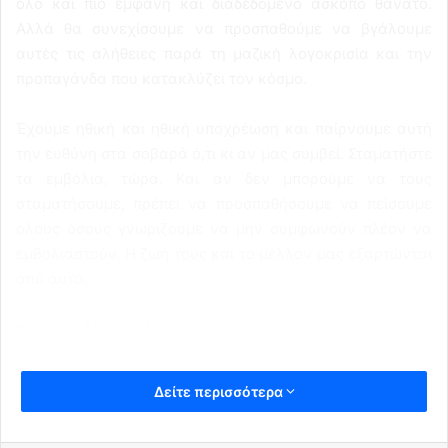
όλο και πιο εμφανή και διαδεδομένο άσκοπο θάνατο.
Αλλά θα συνεχίσουμε να προσπαθούμε να βγάλουμε
αυτές τις αλήθειες παρά τη μαζική λογοκρισία και την
προπαγάνδα που κατακλύζει τον κόσμο.
Έχουμε ηθική και ηθική υποχρέωση και παίρνουμε αυτή
την ευθύνη στα σοβαρά ό,τι κι αν μας συμβεί. Σταματήστε
τα εμβόλια, τώρα. Και αν δεν μπορούμε να τους
σταματήσουμε, πρέπει να προσπαθήσουμε να πείσουμε
όλους όσους γνωρίζουμε να μην συμφωνούν πλέον να
εμβολιαστούν. Η ζωή τους και το μέλλον μας εξαρτώνται
από αυτό.
facebook MIKE HARRIS.
Δείτε περισσότερα