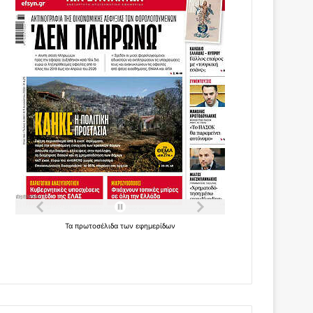
Τα
πρωτοσέλιδα
των
εφημερίδων