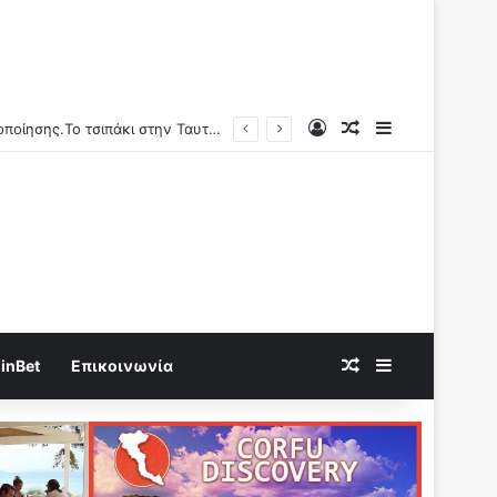
Log In
Random Article
Sidebar
Παρενέργεια εμβολίων κατά Covid-19: «1,25 δις γυναίκες θα τεκνοποιήσουν ένα είδος ανθρώπου που δεν έχει υπάρξει μέχρι στιγμής»
Random Article
Sidebar
inBet
Επικοινωνία