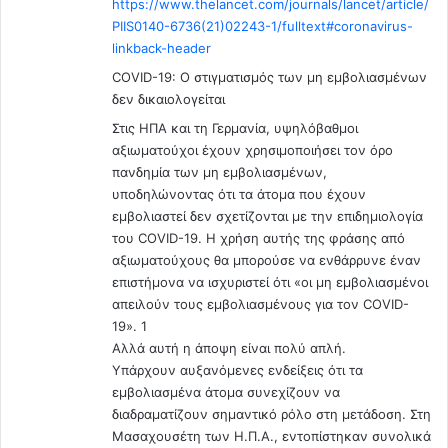
https://www.thelancet.com/journals/lancet/article/
PIIS0140-6736(21)02243-1/fulltext#coronavirus-
linkback-header
COVID-19: Ο στιγματισμός των μη εμβολιασμένων
δεν δικαιολογείται
Στις ΗΠΑ και τη Γερμανία, υψηλόβαθμοι
αξιωματούχοι έχουν χρησιμοποιήσει τον όρο
πανδημία των μη εμβολιασμένων,
υποδηλώνοντας ότι τα άτομα που έχουν
εμβολιαστεί δεν σχετίζονται με την επιδημιολογία
του COVID-19. Η χρήση αυτής της φράσης από
αξιωματούχους θα μπορούσε να ενθάρρυνε έναν
επιστήμονα να ισχυριστεί ότι «οι μη εμβολιασμένοι
απειλούν τους εμβολιασμένους για τον COVID-
19». 1
Αλλά αυτή η άποψη είναι πολύ απλή.
Υπάρχουν αυξανόμενες ενδείξεις ότι τα
εμβολιασμένα άτομα συνεχίζουν να
διαδραματίζουν σημαντικό ρόλο στη μετάδοση. Στη
Μασαχουσέτη των Η.Π.Α., εντοπίστηκαν συνολικά