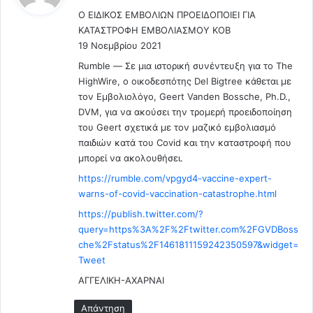
ε
ν
Ο ΕΙΔΙΚΟΣ ΕΜΒΟΛΙΩΝ ΠΡΟΕΙΔΟΠΟΙΕΙ ΓΙΑ
ι
δ
ΚΑΤΑΣΤΡΟΦΗ ΕΜΒΟΛΙΑΣΜΟΥ ΚΟΒ
:
ε
19 Νοεμβρίου 2021
ν
Rumble — Σε μια ιστορική συνέντευξη για το The
δ
HighWire, ο οικοδεσπότης Del Bigtree κάθεται με
ι
τον Εμβολιολόγο, Geert Vanden Bossche, Ph.D.,
κ
DVM, για να ακούσει την τρομερή προειδοποίηση
α
του Geert σχετικά με τον μαζικό εμβολιασμό
ι
παιδιών κατά του Covid και την καταστροφή που
ο
λ
μπορεί να ακολουθήσει.
ο
https://rumble.com/vpgyd4-vaccine-expert-
γ
warns-of-covid-vaccination-catastrophe.html
ε
https://publish.twitter.com/?
ί
query=https%3A%2F%2Ftwitter.com%2FGVDBoss
τ
che%2Fstatus%2F1461811159242350597&widget=
α
Tweet
ι
ΑΓΓΕΛΙΚΗ-ΑΧΑΡΝΑΙ
Απάντηση