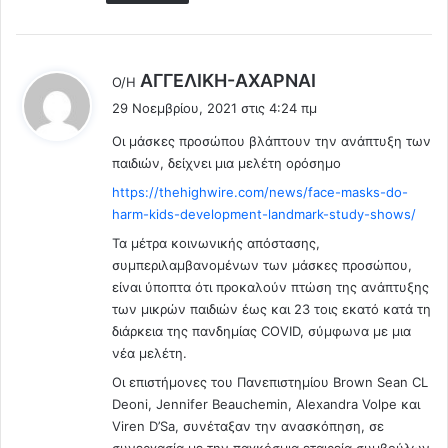
λ
AΓΓΕΛΙΚΗ-ΑΧΑΡΝΑΙ
Ο/Η
έ
29 Νοεμβρίου, 2021 στις 4:24 πμ
ε
Οι μάσκες προσώπου βλάπτουν την ανάπτυξη των
ι
παιδιών, δείχνει μια μελέτη ορόσημο
:
https://thehighwire.com/news/face-masks-do-
harm-kids-development-landmark-study-shows/
Τα μέτρα κοινωνικής απόστασης,
συμπεριλαμβανομένων των μάσκες προσώπου,
είναι ύποπτα ότι προκαλούν πτώση της ανάπτυξης
των μικρών παιδιών έως και 23 τοις εκατό κατά τη
διάρκεια της πανδημίας COVID, σύμφωνα με μια
νέα μελέτη.
Οι επιστήμονες του Πανεπιστημίου Brown Sean CL
Deoni, Jennifer Beauchemin, Alexandra Volpe και
Viren D’Sa, συνέταξαν την ανασκόπηση, σε
συνεργασία με την παγκόσμια εταιρεία συμβούλων