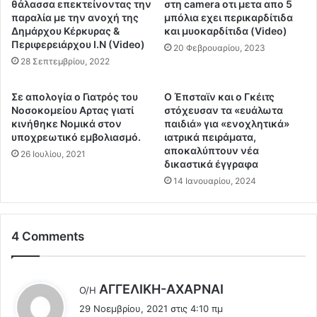
ι
θάλασσα επεκτείνοντας την
στη camera οτι μετα απο 5
ν
σ
παραλία με την ανοχή της
μπόλια εχει περικαρδίτιδα
α
Δημάρχου Κέρκυρας &
και μυοκαρδίτιδα (Video)
μ
Περιφερειάρχου Ι.Ν (Video)
υ
ό
20 Φεβρουαρίου, 2023
τ
ς
28 Σεπτεμβρίου, 2022
ο
τ
τ
ω
Σε απολογία ο Γιατρός του
Ο Έπσταϊν και ο Γκέιτς
ο
ν
Νοσοκομείου Αρτας γιατί
στόχευσαν τα «ευάλωτα
μ
μ
κινήθηκε Νομικά στον
παιδιά» για «ενοχλητικά»
ή
η
υποχρεωτικό εμβολιασμό.
ιατρικά πειράματα,
ν
ε
αποκαλύπτουν νέα
26 Ιουλίου, 2021
α
δικαστικά έγγραφα
μ
!
β
14 Ιανουαρίου, 2024
!
ο
!
λ
(
ι
4 Comments
V
α
i
σ
d
μ
e
έ
λ
AΓΓΕΛΙΚΗ-ΑΧΑΡΝΑΙ
Ο/Η
o
ν
έ
29 Νοεμβρίου, 2021 στις 4:10 πμ
)
ω