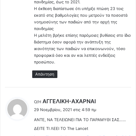
πανδημίας, έως το 2021.
Η έκθεση διαπίστωσε ότι υπήρξε πτώση 23 τοις
εκατό στις βαθμολογίες που μετρούν τα ποσοστά
νοημοσύνης των παιδιών από την αρχή της
πανδημίας
Η μελέτη βρήκε επίσης παρόμοιες βυθίσεις στο ίδιο
διάστημα όσον αφορά την ανάπτυξη της
ικανότητας των παιδιών να επικοινωνούν, τόσο
προφορικά όσο και αν και λεπτές ενδείξεις
προσώπου.
Απάντηση
λ
ΑΓΓEΛΙΚΗ-ΑΧΑΡΝΑΙ
Ο/Η
έ
29 Νοεμβρίου, 2021 στις 4:59 πμ
ε
ANTE, ΝΑ ΤΕΛΕΙΩΝΕΙ ΠΙΑ ΤΟ ΠΑΡΑΜΥΘΙ ΣΑΣ……
ι
:
ΔΕΙΤΕ ΤΙ ΛΕΕΙ ΤΟ The Lancet