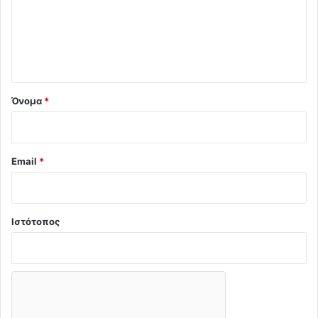
λ
ι
ο
*
Όνομα
*
Email
*
Ιστότοπος