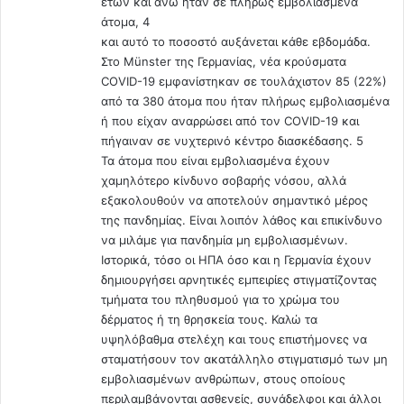
ετών και άνω ήταν σε πλήρως εμβολιασμένα
άτομα, 4
και αυτό το ποσοστό αυξάνεται κάθε εβδομάδα.
Στο Münster της Γερμανίας, νέα κρούσματα
COVID-19 εμφανίστηκαν σε τουλάχιστον 85 (22%)
από τα 380 άτομα που ήταν πλήρως εμβολιασμένα
ή που είχαν αναρρώσει από τον COVID-19 και
πήγαιναν σε νυχτερινό κέντρο διασκέδασης. 5
Τα άτομα που είναι εμβολιασμένα έχουν
χαμηλότερο κίνδυνο σοβαρής νόσου, αλλά
εξακολουθούν να αποτελούν σημαντικό μέρος
της πανδημίας. Είναι λοιπόν λάθος και επικίνδυνο
να μιλάμε για πανδημία μη εμβολιασμένων.
Ιστορικά, τόσο οι ΗΠΑ όσο και η Γερμανία έχουν
δημιουργήσει αρνητικές εμπειρίες στιγματίζοντας
τμήματα του πληθυσμού για το χρώμα του
δέρματος ή τη θρησκεία τους. Καλώ τα
υψηλόβαθμα στελέχη και τους επιστήμονες να
σταματήσουν τον ακατάλληλο στιγματισμό των μη
εμβολιασμένων ανθρώπων, στους οποίους
περιλαμβάνονται ασθενείς, συνάδελφοι και άλλοι