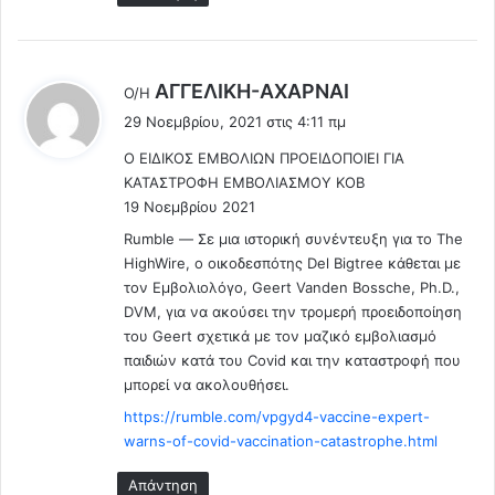
λ
AΓΓΕΛΙΚΗ-ΑΧΑΡΝΑΙ
Ο/Η
έ
29 Νοεμβρίου, 2021 στις 4:11 πμ
ε
Ο ΕΙΔΙΚΟΣ ΕΜΒΟΛΙΩΝ ΠΡΟΕΙΔΟΠΟΙΕΙ ΓΙΑ
ι
ΚΑΤΑΣΤΡΟΦΗ ΕΜΒΟΛΙΑΣΜΟΥ ΚΟΒ
:
19 Νοεμβρίου 2021
Rumble — Σε μια ιστορική συνέντευξη για το The
HighWire, ο οικοδεσπότης Del Bigtree κάθεται με
τον Εμβολιολόγο, Geert Vanden Bossche, Ph.D.,
DVM, για να ακούσει την τρομερή προειδοποίηση
του Geert σχετικά με τον μαζικό εμβολιασμό
παιδιών κατά του Covid και την καταστροφή που
μπορεί να ακολουθήσει.
https://rumble.com/vpgyd4-vaccine-expert-
warns-of-covid-vaccination-catastrophe.html
Απάντηση