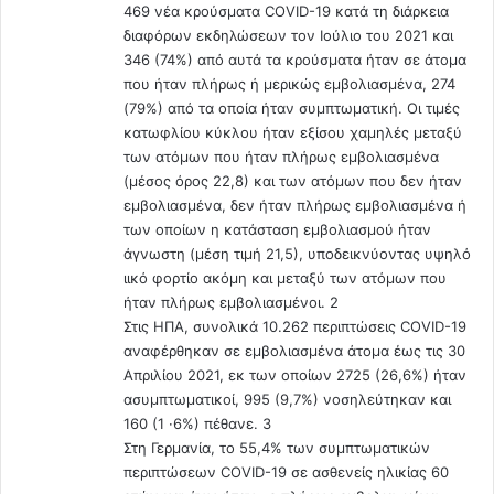
469 νέα κρούσματα COVID-19 κατά τη διάρκεια
διαφόρων εκδηλώσεων τον Ιούλιο του 2021 και
346 (74%) από αυτά τα κρούσματα ήταν σε άτομα
που ήταν πλήρως ή μερικώς εμβολιασμένα, 274
(79%) από τα οποία ήταν συμπτωματική. Οι τιμές
κατωφλίου κύκλου ήταν εξίσου χαμηλές μεταξύ
των ατόμων που ήταν πλήρως εμβολιασμένα
(μέσος όρος 22,8) και των ατόμων που δεν ήταν
εμβολιασμένα, δεν ήταν πλήρως εμβολιασμένα ή
των οποίων η κατάσταση εμβολιασμού ήταν
άγνωστη (μέση τιμή 21,5), υποδεικνύοντας υψηλό
ιικό φορτίο ακόμη και μεταξύ των ατόμων που
ήταν πλήρως εμβολιασμένοι. 2
Στις ΗΠΑ, συνολικά 10.262 περιπτώσεις COVID-19
αναφέρθηκαν σε εμβολιασμένα άτομα έως τις 30
Απριλίου 2021, εκ των οποίων 2725 (26,6%) ήταν
ασυμπτωματικοί, 995 (9,7%) νοσηλεύτηκαν και
160 (1 ·6%) πέθανε. 3
Στη Γερμανία, το 55,4% των συμπτωματικών
περιπτώσεων COVID-19 σε ασθενείς ηλικίας 60