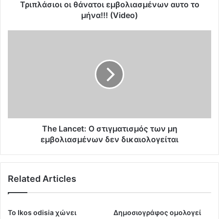
ι
Τριπλάσιοι οι θάνατοι εμβολιασμένων αυτο το
ο
μήνα!!! (Video)
ι
θ
T
ά
h
ν
e
α
L
τ
a
ο
n
ι
c
ε
e
μ
t
β
:
The Lancet: Ο στιγματισμός των μη
ο
Ο
εμβολιασμένων δεν δικαιολογείται
λ
σ
ι
τ
α
ι
Related Articles
σ
γ
μ
μ
έ
α
ν
τ
To Ikos odisia χώνει
Δημοσιογράφος ομολογεί
ω