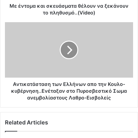
α
Με έντομα και σκευάσματα θέλουν να ξεκάνουν
ι
το πληθυσμό..(Video)
σ
κ
Α
ε
ν
υ
τ
ά
ι
σ
κ
μ
α
α
τ
τ
ά
α
σ
θ
τ
Αντικατάσταση των Ελλήνων απο την Κουλο-
έ
α
κυβέρνηση..Ενέταξαν στο Πυροσβεστικό Σωμα
λ
σ
ανεμβολίαστους Λαθρο-Εισβολείς
ο
η
υ
τ
ν
ω
ν
Related Articles
ν
α
Ε
ξ
λ