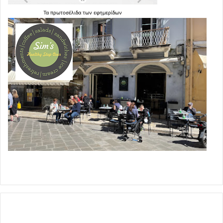
Τα
πρωτοσέλιδα
των
εφημερίδων