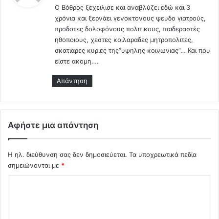
i
ρ
Ο Βόθρος ξεχειλισε και αναβλύζει εδώ και 3
ι
d
ν
χρόνια και ξερνάει γενοκτονους ψευδο γιατρούς,
:
e
η
προδοτες δολοφόνους πολιτικους, παιδεραστές
o
σ
ηθοποιους, χεστες κοιλαραδες μητροπολιτες,
)
η
σκατιαρες κυριες της”υψηλης κοινωνιας”… Και που
.
είστε ακομη….
.
Ε
Απάντηση
ν
έ
τ
α
Αφήστε μια απάντηση
ξ
α
ν
Η ηλ. διεύθυνση σας δεν δημοσιεύεται.
Τα υποχρεωτικά πεδία
σ
σημειώνονται με
*
τ
ο
Σ
Π
υ
χ
ρ
ό
ο