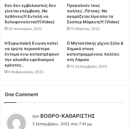
ε
λ
Εαν δεν εμβολιαστείς δεν
Προκαλούν τους
κ
ή
γίνεται επέμβαση..Να
πολίτες..Πέτσας: Να
ά
ν
πεθάνεις!!! Εντολή να
αγοράζεται λίγα απο τα
ν
ω
δολοφονούνται!!!(Video)
Σούπερ Μάρκετς!!! (Video)
ο
ν
20 Ιανουαρίου, 2022
10 Μαρτίου, 2022
υ
α
ν
π
Η Ευρωπαϊκή Ενωση καλεί
Ο Μητσοτάκης ρίχνει ξύλο &
τ
ο
να τρώτε περισσότερα
Χημικά στους
ο
τ
έντομα ενω καταστρέφουν
κατεστραμμένους πολίτες
π
η
την αλυσίδα εφοδιασμού
στη Λάρισα
λ
ν
κρέατος..
10 Σεπτεμβρίου, 2023
η
Κ
6 Φεβρουαρίου, 2023
θ
ο
υ
υ
σ
λ
μ
One Comment
ο
ό
-
.
κ
.
υ
λ
ΒΟΘΡΟ-ΚΑΘΑΡΙΣΤΗΣ
Ο/Η
(
β
έ
V
3 Σεπτεμβρίου, 2022 στις 7:41 μμ
έ
ε