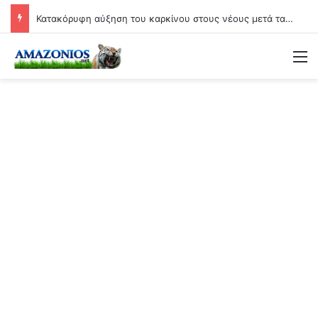
Κατακόρυφη αύξηση του καρκίνου στους νέους μετά τα εμβόλια Covid: Άνοδος έως και 71% σε ορισμένες μορφές της νόσου!
Μ