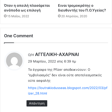
τ
ν
Όταν η απειλή πλασάρεται
Ειναι τρομοκράτης ο
ο
ε
ανάποδα ως επιλογή
διευθυντής του Π.Ο.Υγείας?
κ
ί
15 Μαΐου, 2022
20 Απριλίου, 2020
α
ν
ν
α
ο
ι
ν
μ
One Comment
ι
έ
κ
τ
ό
ρ
λ
ΑΓΓEΛΙΚΗ-ΑΧΑΡΝΑΙ
κ
ο
Ο/Η
έ
ρ
Μ
29 Μαρτίου, 2022 στις 6:39 πμ
έ
ε
η
Τα έγγραφα της Pfizer αποδεικνύουν: Ο
α
τ
ι
ς
“εμβολιασμός” δεν είναι ούτε αποτελεσματικός
σ
:
.
ούτε ασφαλής
ο
.
τ
https://loutrakiodusseas.blogspot.com/2022/03/pf
Μ
ά
izer_28.html
ο
κ
ν
η
Απάντηση
ο
-
σ