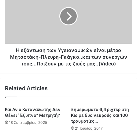
l
ξ
l
ό
G
ν
a
τ
t
ω
e
σ
s
η
:
τ
Η εξόντωση των Υγειονομικών είναι μέτρο
Ν
ω
Μητσοτάκη-Πλευρη-Γκάγκα..και των συνεργών
α
ν
τους...Παιζουν με τις ζωές μας..(Video)
δ
Υ
ο
γ
θ
ε
ε
Related Articles
ι
ί
ο
τ
ν
έ
ο
Και Αν ο Καταναλωτής Δεν
Ξημερώματα 6,4 ρίχτερ στη
λ
μ
Θέλει “Έξυπνο” Μετρητή?
Κω με δυο νεκρούς και 100
ο
ι
τραυματίες…
18 Σεπτεμβρίου, 2025
ς
κ
21 Ιουλίου, 2017
σ
ώ