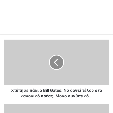
X
τ
ύ
π
η
σ
ε
π
ά
λ
Xτύπησε πάλι ο Bill Gates: Να δοθεί τέλος στο
ι
κανονικό κρέας..Μονο συνθετικό...
ο
B
Η
i
ε