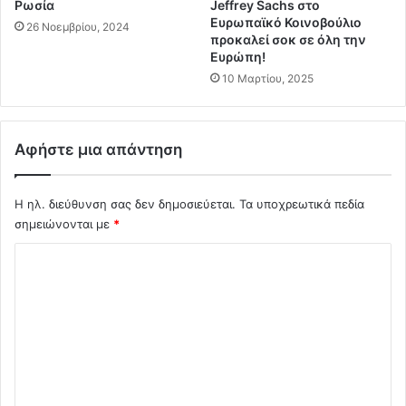
Ρωσία
Jeffrey Sachs στο
ε
&
Ευρωπαϊκό Κοινοβούλιο
26 Νοεμβρίου, 2024
τ
Ρ
προκαλεί σοκ σε όλη την
α
ο
Ευρώπη!
α
ύ
10 Μαρτίου, 2025
δ
τ
έ
ε
λ
ρ
Αφήστε μια απάντηση
φ
μ
ι
ε
α
τ
Η ηλ. διεύθυνση σας δεν δημοσιεύεται.
Τα υποχρεωτικά πεδία
μ
ο
σημειώνονται με
*
α
σ
ς
κ
Σ
τ
ε
ο
χ
ύ
υ
α
ό
ς
σ
λ
Π
μ
α
α
ι
λ
τ
ο
α
η