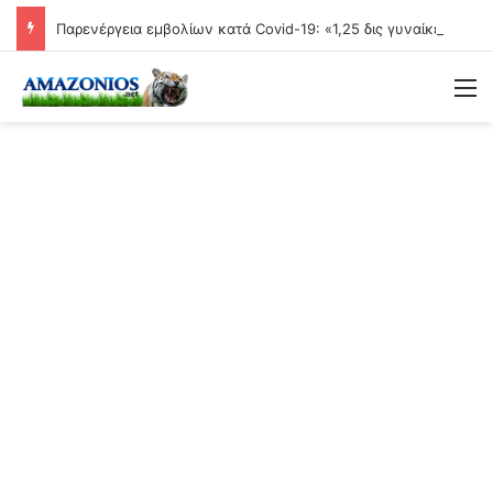
Παρενέργεια εμβολίων κατά Covid-19: «1,25 δις γυναίκες θα τεκνοποιήσουν ένα είδος ανθρώπου που δεν έχει υπάρξει μέχρι στιγμής»
Μ