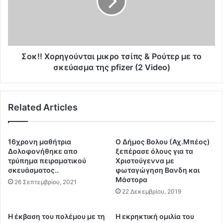
Π
!
Α
Χ
-
ο
Ι
ρ
σ
η
ρ
γ
Σοκ!! Χορηγούνται μικρο τσίπς & Ρούτερ με το
α
ο
σκεύασμα της pfizer (2 Video)
ή
ύ
λ
ν
:
τ
Related Articles
Α
α
κ
ι
ρ
μ
ω
ι
16χρονη μαθήτρια
Ο Δήμος Βολου (Αχ.Μπέος)
τ
κ
Δολοφονήθηκε απο
ξεπέρασε όλους για τα
η
ρ
τρύπημα πειραματικού
Χριστούγεννα με
ρ
σκευάσματος..
φωταγώγηση Βανδη και
ο
Μάστορα
ι
τ
26 Σεπτεμβρίου, 2021
ά
σ
22 Δεκεμβρίου, 2019
ζ
ί
ε
π
Η έκβαση του πολέμου με τη
Η εκρηκτική ομιλία του
τ
ς