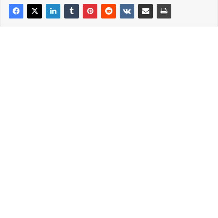
Ήταν εύκολο; ΟΧΙ. Το πέτυχα όμως;
ΝΑΙ.
Έσωσα ΠΡΑΓΜΑΤΙΚΑ ανθρώπους από τον θάνατο; ΝΑΙ.
Ήταν εύκολο; Μάλλον…: Ήταν …λογικό;
ΟΧΙ. Το έκανα;
ΝΑΙ.
Τι σας έχω πει από την πρώτη στιγμή; Άρθρο 187 του
Ποινικού Κώδικα. ΕΓΚΛΗΜΑΤΙΚΗ ΟΡΓΑΝΩΣΗ.
Και τι σας έχω πει για αυτό; Ότι ΔΕΝ εξαιρείται ΟΥΤΕ
ΑΥΤΟΣ. ΔΙΑΡΚΕΣ ΑΥΤΟΦΩΡΟ ΚΑΚΟΥΡΓΗΜΑ.
Είναι εύκολο; ΟΧΙ. Θα γίνει;
ΝΑΙ.
Υ.Γ. Ακούστε. ΑΝ δεν με τελειώσουν, θα το τελειώσω.
Τόσο απλό είναι.