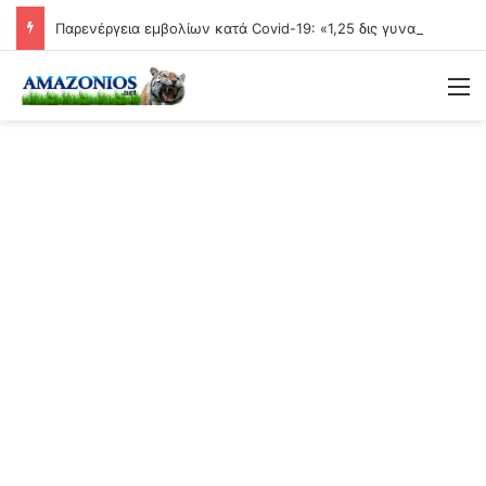
Παρενέργεια εμβολίων κατά Covid-19: «1,25 δις γυναίκες θα τεκνοποιήσουν ένα είδος ανθρώπου που δεν έχει υπάρξει μέχρι στιγμής»
Μ