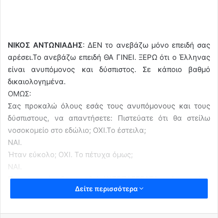
NIKOΣ ΑΝΤΩΝΙΑΔΗΣ
: ΔΕΝ το ανεβάζω μόνο επειδή σας
αρέσει.Το ανεβάζω επειδή ΘΑ ΓΙΝΕΙ. ΞΕΡΩ ότι ο Έλληνας
είναι ανυπόμονος και δύσπιστος. Σε κάποιο βαθμό
δικαιολογημένα.
ΟΜΩΣ:
Σας προκαλώ όλους εσάς τους ανυπόμονους και τους
δύσπιστους, να απαντήσετε: Πιστεύατε ότι θα στείλω
νοσοκομείο στο εδώλιο; ΟΧΙ.Το έστειλα;
ΝΑΙ.
Ήταν εύκολο; ΟΧΙ. Το πέτυχα όμως;
ΝΑΙ.
Πιστεύατε ότι θα κινηθεί ΑΥΤΕΠΑΓΓΕΛΤΑ η Δικαιοσύνη
Δείτε περισσότερα
για τις δολοφονίες με τα σκευάσματα;
ΟΧΙ. Έγινε;
ΝΑΙ.