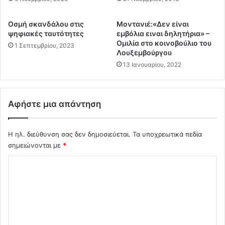
.
α
Δ
ί
Οσμή σκανδάλου στις
Μοντανιέ:«Δεν είναι
ε
σ
ψηφιακές ταυτότητες
εμβόλια ειναι δηλητήρια» –
ί
τ
Ομιλία στο κοινοβούλιο του
1 Σεπτεμβρίου, 2023
τ
ε
Λουξεμβούργου
ε
ι
13 Ιανουαρίου, 2022
τ
ο
η
τ
ν
η
Γ
Αφήστε μια απάντηση
ς
κ
Σ
ά
α
γ
Η ηλ. διεύθυνση σας δεν δημοσιεύεται.
Τα υποχρεωτικά πεδία
ν
κ
σημειώνονται με
*
τ
α
ο
Σ
(
ρ
Π
ί
χ
ρ
ν
ό
.
η
Υ
λ
ς
π
α
ι