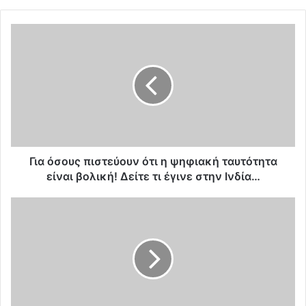
Γ
ι
α
ό
σ
ο
υ
ς
π
ι
Για όσους πιστεύουν ότι η ψηφιακή ταυτότητα
σ
είναι βολική! Δείτε τι έγινε στην Ινδία…
τ
ε
Ο
ύ
φ
ο
υ
υ
τ
ν
ε
ό
υ
τ
τ
ι
ό