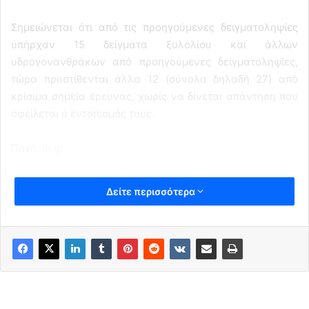
Σημειώνεται ότι από τις προηγούμενες δειγματοληψίες
υπήρχαν 15 δείγματα ξυλολίου και άλλων
υδρογονανθράκων από προηγούμενες δειγματοληψίες,
τώρα προστίθενται άλλα 12 (σύνολο δηλαδή 27) από
κρίσιμα σημεία έρευνας, χωρίς να δίνεται απάντηση που
οφείλεται ο εντοπισμός τους.
Πηγή: in.gr
Δείτε περισσότερα