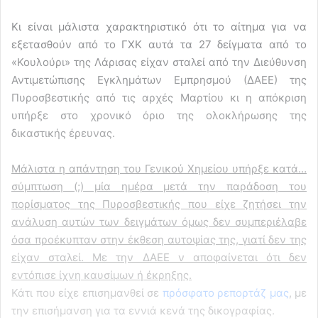
Κι είναι μάλιστα χαρακτηριστικό ότι το αίτημα για να
εξετασθούν από το ΓΧΚ αυτά τα 27 δείγματα από το
«Κουλούρι» της Λάρισας είχαν σταλεί από την Διεύθυνση
Αντιμετώπισης Εγκλημάτων Εμπρησμού (ΔΑΕΕ) της
Πυροσβεστικής από τις αρχές Μαρτίου κι η απόκριση
υπήρξε στο χρονικό όριο της ολοκλήρωσης της
δικαστικής έρευνας.
Μάλιστα η απάντηση του Γενικού Χημείου υπήρξε κατά…
σύμπτωση (;) μία ημέρα μετά την παράδοση του
πορίσματος της Πυροσβεστικής που είχε ζητήσει την
ανάλυση αυτών των δειγμάτων όμως δεν συμπεριέλαβε
όσα προέκυπταν στην έκθεση αυτοψίας της, γιατί δεν της
είχαν σταλεί. Με την ΔΑΕΕ ν αποφαίνεται ότι δεν
εντόπισε ίχνη καυσίμων ή έκρηξης.
Κάτι που είχε επισημανθεί σε
πρόσφατο ρεπορτάζ μας
, με
την επισήμανση για τα εννιά κενά της δικογραφίας.