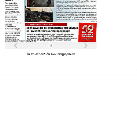
Τα
πρωτοσέλιδα
των
εφημερίδων