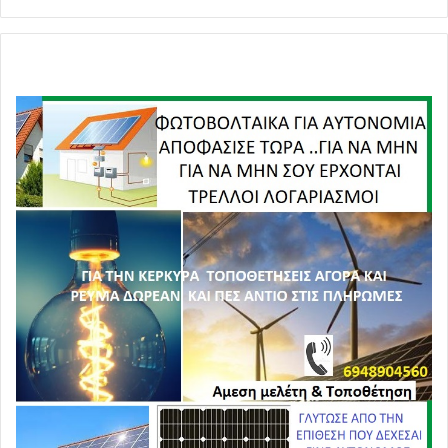
!
!
!