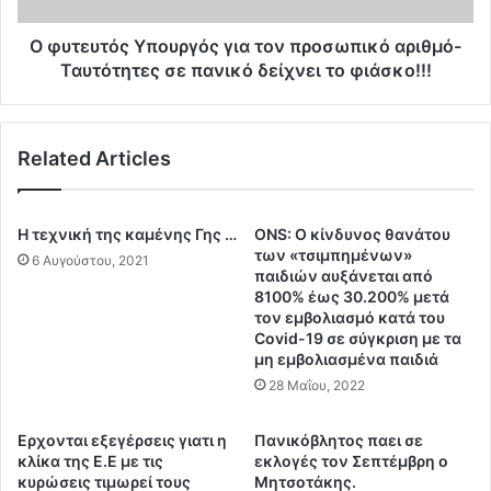
η
ς
ψ
Υ
Ο φυτευτός Υπουργός για τον προσωπικό αριθμό-
η
π
Ταυτότητες σε πανικό δείχνει το φιάσκο!!!
φ
ο
ι
υ
α
ρ
Related Articles
κ
γ
ή
ό
τ
ς
α
γ
Η τεχνική της καμένης Γης …
ONS: Ο κίνδυνος θανάτου
υ
ι
των «τσιμπημένων»
6 Αυγούστου, 2021
τ
α
παιδιών αυξάνεται από
ό
8100% έως 30.200% μετά
τ
τον εμβολιασμό κατά του
τ
ο
Covid-19 σε σύγκριση με τα
η
ν
μη εμβολιασμένα παιδιά
τ
π
28 Μαΐου, 2022
α
ρ
ε
ο
ί
σ
Eρχονται εξεγέρσεις γιατι η
Πανικόβλητος παει σε
ν
ω
κλίκα της Ε.Ε με τις
εκλογές τον Σεπτέμβρη ο
α
π
κυρώσεις τιμωρεί τους
Μητσοτάκης.