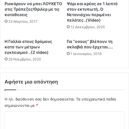
ο
ς
Ρισκάρoυν να μπει ΛΟΥΚΕΤΟ
Ψάρι και κρέας σε 1 λεπτό
ν
τ
στις Τράπεζες!Θριλερ με τις
στον εκτυπωτή..Ο
ι
ο
καταθεσεις
Νετανιάχου περιμένει
κ
πελάτες..(Video)
υ
23 Μαρτίου, 2017
ά
Π
12 Δεκεμβρίου, 2025
κ
ο
α
λ
Η Γαλλία στους δρόμους
Για “οσους” βλέπουν τη
τ
ί
κατα των μέτρων
σκλαβιά που έρχεται…..
α
τ
εγκλεισμού ..(2 video)
1 Ιανουαρίου, 2016
σ
η
29 Νοεμβρίου, 2020
χ
π
ε
α
τ
ρ
ή
ο
Αφήστε μια απάντηση
ρ
μ
ι
ο
α
ι
Η ηλ. διεύθυνση σας δεν δημοσιεύεται.
Τα υποχρεωτικά πεδία
α
ά
σημειώνονται με
*
π
ζ
Σ
ό
ε
τ
ι
χ
η
τ