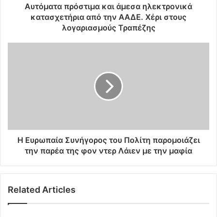
ρ
Αυτόματα πρόστιμα και άμεσα ηλεκτρονικά
ό
κατασχετήρια από την ΑΑΔΕ. Χέρι στους
σ
λογαριασμούς Τραπέζης
τ
ι
Η
μ
Ε
α
υ
κ
ρ
α
ω
ι
π
ά
α
μ
ί
ε
α
σ
Σ
Η Ευρωπαία Συνήγορος του Πολίτη παρομοιάζει
α
υ
την παρέα της φον ντερ Λάιεν με την μαφία
η
ν
λ
ή
ε
γ
κ
Related Articles
ο
τ
ρ
ρ
ο