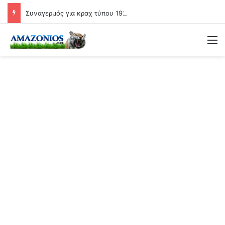
Συναγερμός για κραχ τύπου 1929 και τραπεζική κατάρρευση
Μ