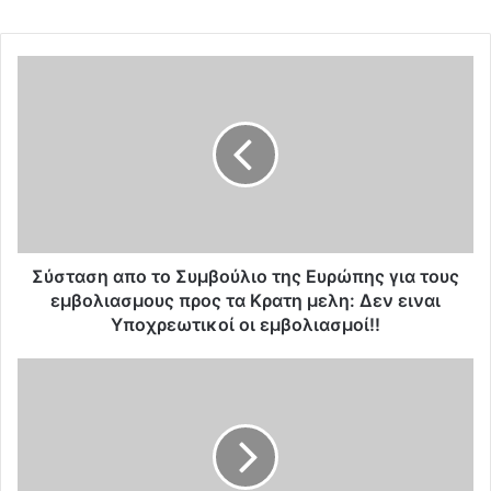
Σ
ύ
σ
τ
α
σ
η
α
π
ο
Σύσταση απο το Συμβούλιο της Ευρώπης για τους
τ
εμβολιασμους προς τα Κρατη μελη: Δεν ειναι
ο
Υποχρεωτικοί οι εμβολιασμοί!!
Σ
υ
E
μ
π
β
σ
ο
τ
ύ
α
λ
ι