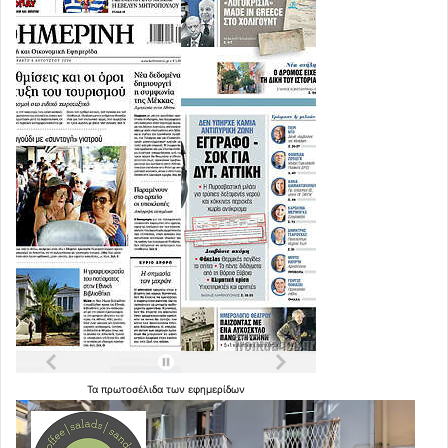
Τα
πρωτοσέλιδα
των
εφημερίδων