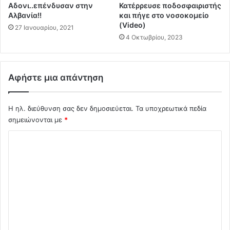
β
τ
Αδονι..επένδυσαν στην
Κατέρρευσε ποδοσφαιριστής
ο
ο
Αλβανία!!
και πήγε στο νοσοκομείο
λ
(Video)
υ
27 Ιανουαρίου, 2021
ι
ς
4 Οκτωβρίου, 2023
α
φ
σ
τ
μ
ω
Αφήστε μια απάντηση
ο
χ
υ
ο
ς
ύ
Η ηλ. διεύθυνση σας δεν δημοσιεύεται.
Τα υποχρεωτικά πεδία
π
ς
σημειώνονται με
*
ρ
?
ο
?
Σ
ς
?
τ
χ
α
ό
Κ
λ
ρ
α
ι
τ
ο
η
μ