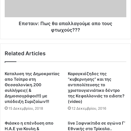
ι
ν
ο
:
τ
Π
η
ω
Eπσταιν: Πως θα απαλλαγούμε απο τους
ς
ς
φτωχούς???
Ε
θ
υ
α
ρ
α
ώ
Related Articles
π
π
α
η
λ
ς
λ
Καταλυση της Δημοκρατίας
Καραγκιόζηδες της
γ
α
απο Τσίπρα στη
“κυβερνησης” και της
ι
γ
Θεσσαλονίκη.200
αντιπολίτευσης το
α
συλλήψεις( &
χριστουγιενιάτικο δέντρο
ο
τ
Δημοσιογράφοι!!!) με
της Κεφαλλονιάς το ειδατε?
ύ
υπόδειξη Συριζαίων!!!
(video)
ο
μ
υ
15 Δεκεμβρίου, 2018
12 Δεκεμβρίου, 2016
ε
ς
α
ε
π
Φιάσκο η επένδυση απο
live Ξαφνικίτιδα σε αγώνα Γ’
μ
ο
Η.Α.Ε για Κουλη &
Εθνικής στα Τρίκαλα..