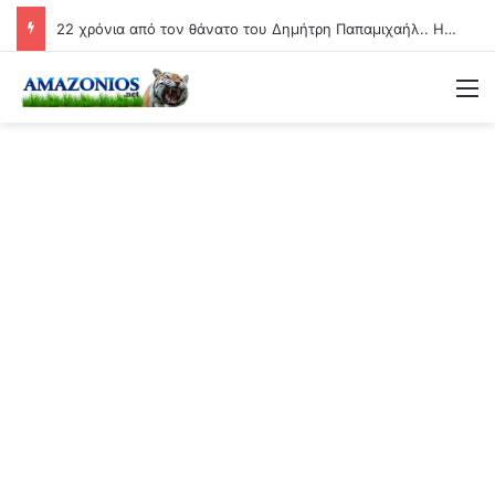
22 χρόνια από τον θάνατο του Δημήτρη Παπαμιχαήλ.. Η ανάρτηση της Φίνος Φιλμ για το «γοητευτικό λεβεντόπαιδο του ελληνικού σινεμά»
Μ