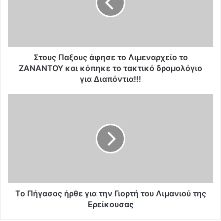
ς
Π
α
ξ
ο
υ
Στους Παξους άφησε το Λιμεναρχείο το
ς
ΖΑΝΑΝΤΟΥ και κόπηκε το τακτικό δρομολόγιο
ά
για Διαπόντια!!!
φ
η
Τ
σ
ο
ε
Π
τ
ή
ο
γ
Λ
α
ι
σ
μ
ο
ε
ς
ν
ή
Το Πήγασος ήρθε για την Γιορτή του Λιμανιού της
α
ρ
Ερείκουσας
ρ
θ