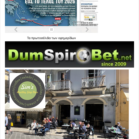
Τα
πρωτοσέλιδα
των
εφημερίδων