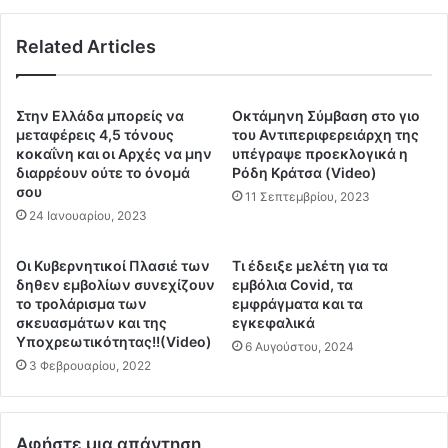
χ
ε
ε
γ
ί
Related Articles
ι
ο
α
τ
τ
ο
η
Στην Ελλάδα μπορείς να
Oκτάμηνη Σύμβαση στο γιο
Ζ
ν
μεταφέρεις 4,5 τόνους
του Αντιπεριφερειάρχη της
Α
Γ
κοκαΐνη και οι Αρχές να μην
υπέγραψε προεκλογικά η
Ν
διαρρέουν ούτε το όνομά
Ρόδη Κράτσα (Video)
ι
Α
σου
ο
11 Σεπτεμβρίου, 2023
Ν
ρ
24 Ιανουαρίου, 2023
Τ
τ
Ο
ή
Οι Κυβερνητικοί Πλασιέ των
Τι έδειξε μελέτη για τα
Υ
τ
δηθεν εμβολίων συνεχίζουν
εμβόλια Covid, τα
κ
ο
το τρολάρισμα των
εμφράγματα και τα
α
υ
σκευασμάτων και της
εγκεφαλικά
ι
Λ
Υποχρεωτικότητας!!(Video)
6 Αυγούστου, 2024
κ
ι
3 Φεβρουαρίου, 2022
ό
μ
π
α
η
ν
Αφήστε μια απάντηση
κ
ι