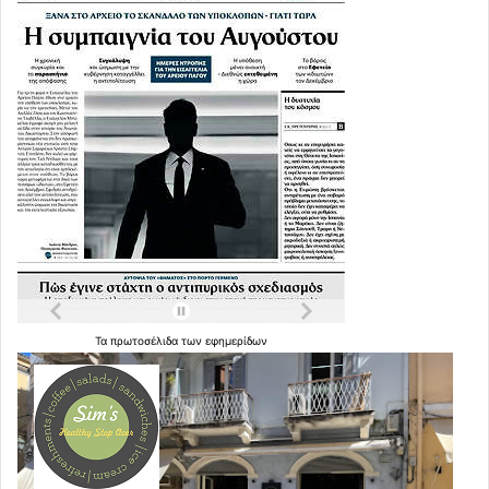
Τα
πρωτοσέλιδα
των
εφημερίδων