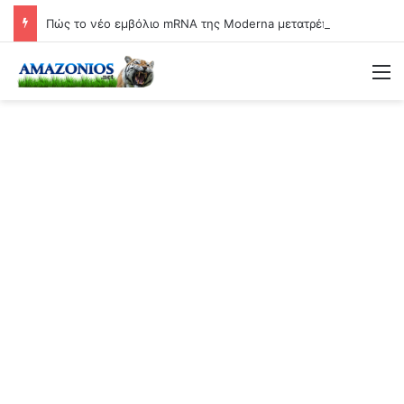
Πώς το νέο εμβόλιο mRNA της Moderna μετατρέπει τη γιαγιά σε βιολογικό όπλο
Μ