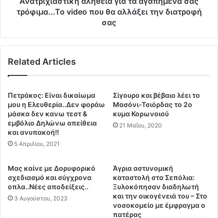
Ανατριχιαστική αλήθεια για τα αγαπημένα σας
:
τ
τρόφιμα...Το video που θα αλλάξει την διατροφή
Η
ι
σας
«
κ
ε
ή
ξ
α
ό
Related Articles
λ
ν
ή
τ
θ
ω
ε
Πετράκος: Είναι δικαίωμα
Σίγουρο και βέβαιο λέει το
σ
ι
μου η Ελευθερία..Δεν φοράω
Μασόνι-Τσιόρδας το 2ο
η
α
μάσκα δεν κανω τεστ &
κυμα Κορωνοιού
»
γ
εμβόλιο Δηλώνω απείθεια
21 Μαΐου, 2020
1
και ανυπακοή!!
ι
.
α
5 Απριλίου, 2021
2
τ
8
α
Μας καίνε με Δορυφορικό
Άγρια αστυνομική
5
α
σχεδιασμό και σύγχρονα
καταστολή στα Σεπόλια:
.
γ
οπλα..Νέες αποδείξεις..
Ξυλοκόπησαν διαδηλωτή
0
α
και την οικογένειά του – Στο
3 Αυγούστου, 2023
0
π
νοσοκομείο με έμφραγμα ο
0
πατέρας
η