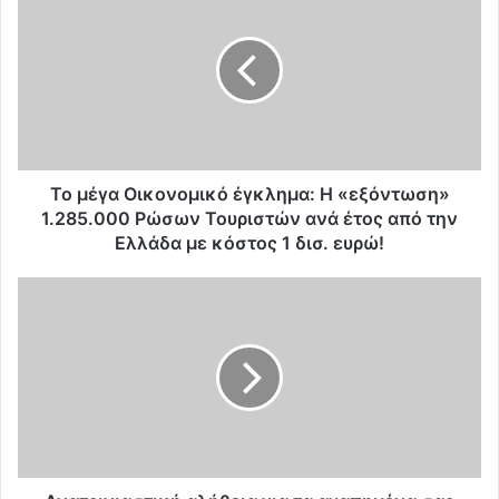
ο
μ
έ
γ
α
Ο
ι
κ
ο
Το μέγα Οικονομικό έγκλημα: Η «εξόντωση»
ν
1.285.000 Ρώσων Τουριστών ανά έτος από την
ο
Ελλάδα με κόστος 1 δισ. ευρώ!
μ
ι
Α
κ
ν
ό
α
έ
τ
γ
ρ
κ
ι
λ
χ
η
ι
μ
α
α
σ