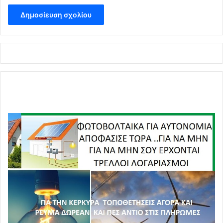
αγροτικά ιατρεία, χωρίς πολλές φορές την παρουσία
έμπειρου, ειδικευμένου γιατρού, με ό,τι αυτό συνεπάγεται
τόσο για τον ειδικευόμενο όσο και για τον ασθενή.
Οσον αφορά τις δεκάδες χιλιάδες προσλήψεις που
εξαγγέλλονται από το υπουργείο Υγείας, αυτές στη
συντριπτική πλειονότητά τους αφορούν γιατρούς με
συμβάσεις ορισμένου χρόνου εργασίας, που έληξαν ή
λήγουν ύστερα από οκτώ ή δώδεκα μήνες, ή με
μπλοκάκια. Γι’ αυτό άλλωστε και οι γιατροί γυρίζουν την
πλάτη στο ΕΣΥ.
Επιπλέον είναι κενές 35.000 οργανικές θέσεις στα
δημόσια νοσοκομεία (νοσηλευτές, διοικητικό και τεχνικό
προσωπικό κ.λπ.) σύμφωνα με τα στοιχεία της
Πανελλήνιας Ομοσπονδίας Εργαζομένων Δημοσίων
Νοσοκομείων (ΠΟΕΔΗΝ).
Ριτα Μελά