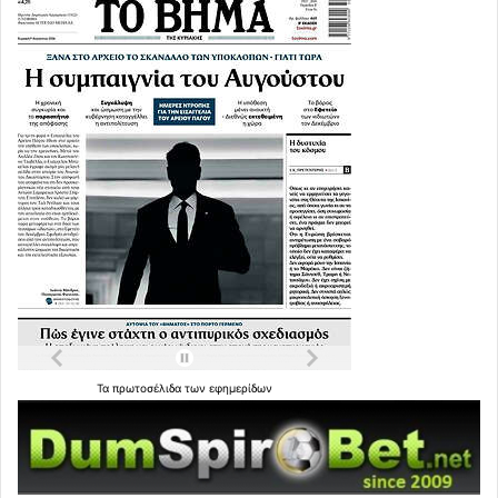
Τα
πρωτοσέλιδα
των
εφημερίδων