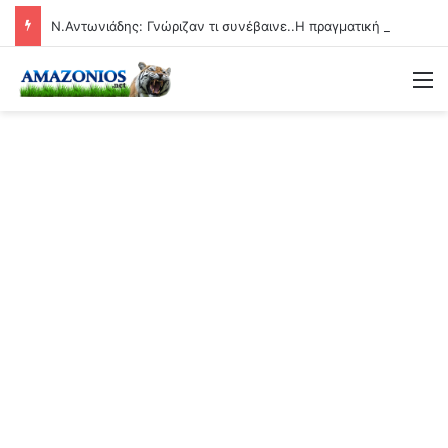
Ν.Αντωνιάδης: Γνώριζαν τι συνέβαινε..Η πραγματική αιτία των αιφνίδιων θανάτων θα βεβαιώνεται και ερχονται οι μέγιστες ποινές!!
Μ