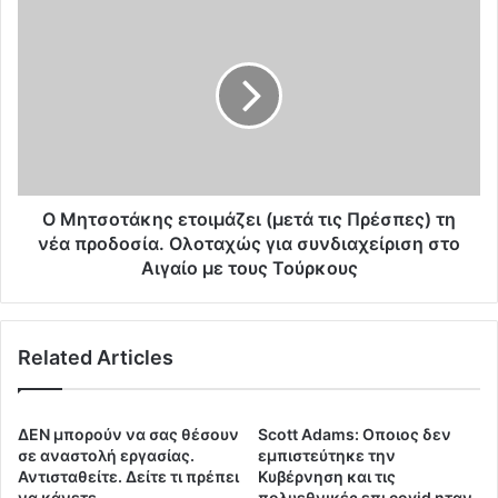
Ρ
Ο
Ο
Μ
Τ
η
Η
τ
Τ
σ
Α
ο
κ
τ
α
ά
ι
κ
Υ
η
Ο Μητσοτάκης ετοιμάζει (μετά τις Πρέσπες) τη
Π
ς
νέα προδοσία. Ολοταχώς για συνδιαχείριση στο
Ε
ε
Αιγαίο με τους Τούρκους
Υ
τ
Θ
ο
Υ
ι
Ν
Related Articles
μ
Ο
ά
Τ
ζ
Η
ε
ΔΕΝ μπορούν να σας θέσουν
Scott Adams: Οποιος δεν
Τ
ι
σε αναστολή εργασίας.
εμπιστεύτηκε την
Α
(
Αντισταθείτε. Δείτε τι πρέπει
Κυβέρνηση και τις
α
μ
να κάνετε.
πολυεθνικές επι covid ηταν