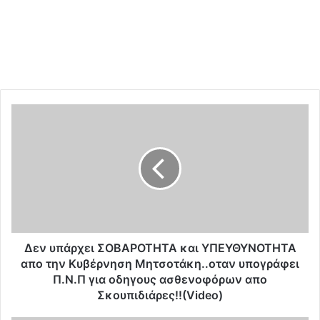
Δ
ε
ν
υ
π
ά
ρ
χ
ε
ι
Δεν υπάρχει ΣΟΒΑΡΟΤΗΤΑ και ΥΠΕΥΘΥΝΟΤΗΤΑ
Σ
απο την Κυβέρνηση Μητσοτάκη..οταν υπογράφει
Ο
Π.Ν.Π για οδηγους ασθενοφόρων απο
Β
Σκουπιδιάρες!!(Video)
Α