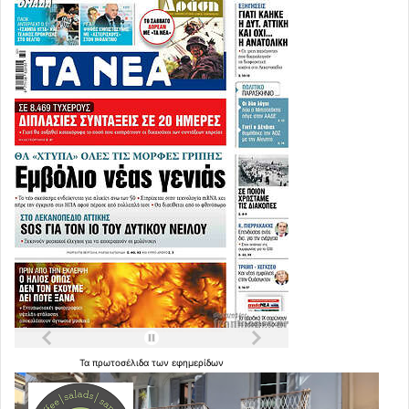
Τα
πρωτοσέλιδα
των
εφημερίδων