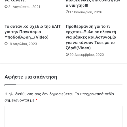
π
ο νικητής!!!
ε
21 Αυγούστου, 2021
ο
τ
17 Ιανουαρίου, 2026
τ
ά
η
τ
Το σατανικό σχέδιο της ΕΛΙΤ
Προθέρμανση για το τι
ν
ι
για την Παγκόσμια
ερχεται…Ξυλο σε ελεγκτή
Κ
ς
Υποδούλωση…(Video)
για μάσκες και Αστυνομία
υ
Π
για να κάνουν Τεστ με το
19 Απριλίου, 2023
β
ρ
ζόρι!!(Video)
έ
έ
20 Δεκεμβρίου, 2020
ρ
σ
ν
π
η
ε
σ
Αφήστε μια απάντηση
ς
η
)
Μ
τ
η
Η ηλ. διεύθυνση σας δεν δημοσιεύεται.
Τα υποχρεωτικά πεδία
η
τ
σημειώνονται με
*
ν
σ
έ
Σ
ο
α
τ
π
χ
ά
ρ