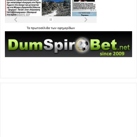
Τα
πρωτοσέλιδα
των
εφημερίδων