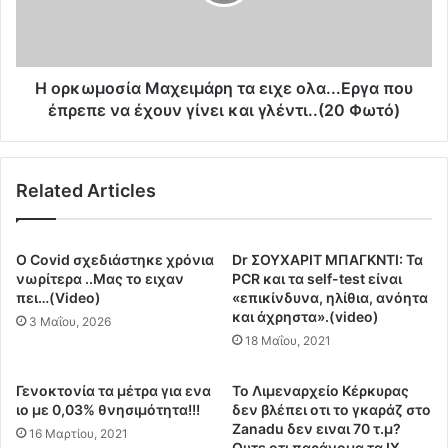
μ
.
ο
.
σ
Κ
ί
ό
α
H oρκωμοσία Μαχειμάρη τα ειχε ολα...Εργα που
β
Μ
έπρεπε να έχουν γίνει και γλέντι..(20 Φωτό)
ο
α
υ
χ
ν
ε
Related Articles
τ
ι
η
μ
ν
ά
έ
ρ
Ο Covid σχεδιάστηκε χρόνια
Dr ΣΟΥΧΑΡΙΤ ΜΠΑΓΚΝΤΙ: Τα
κ
η
νωρίτερα ..Μας το ειχαν
PCR και τα self-test είναι
π
τ
πει…(Video)
«επικίνδυνα, ηλίθια, ανόητα
τ
και άχρηστα».(video)
α
3 Μαΐου, 2026
ω
ε
18 Μαΐου, 2021
σ
ι
η
χ
Γενοκτονία τα μέτρα για ενα
Το Λιμεναρχείο Κέρκυρας
σ
ε
ιο με 0,03% θνησιμότητα!!!
δεν βλέπει οτι το γκαράζ στο
ε
ο
Zanadu δεν ειναι 70 τ.μ?
16 Μαρτίου, 2021
ε
λ
Ουτε οτι παράνομα τα ΙΧ