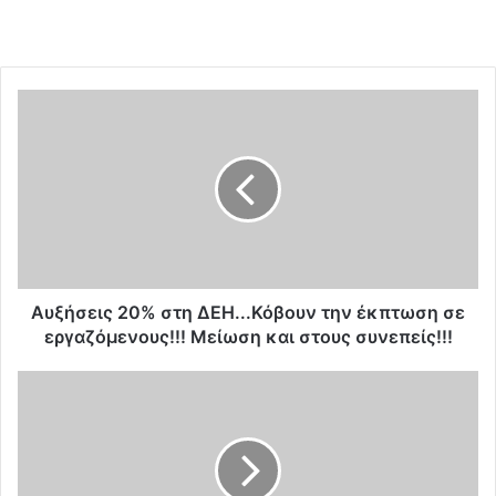
Α
υ
ξ
ή
σ
ε
ι
ς
2
0
Αυξήσεις 20% στη ΔΕΗ...Κόβουν την έκπτωση σε
%
εργαζόμενους!!! Μείωση και στους συνεπείς!!!
σ
τ
H
η
o
Δ
ρ
Ε
κ
Η
ω
.