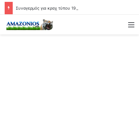
Συναγερμός για κραχ τύπου 1929 και τραπεζική κατάρρευση
Μ