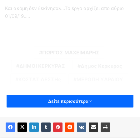
Και ακόμη δεν ξεκίνησαν…Το έργο αρχίζει απο αύριο
01/09/19…..
ΓΙΩΡΓΟΣ ΜΑΧΕΙΜΑΡΗΣ
ΔΗΜΟΙ ΚΕΡΚΥΡΑΣ
Δημος Κερκυρας
ΚΩΣΤΑΣ ΛΕΣΣΗς
ΜΕΡΟΠΗ ΥΔΡΑΙΟΥ
Δείτε περισσότερα