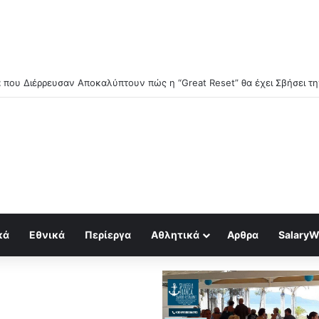
κά
Εθνικά
Περίεργα
Αθλητικά
Αρθρα
SalaryW