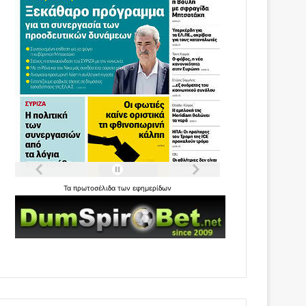
Τα
πρωτοσέλιδα
των
εφημερίδων