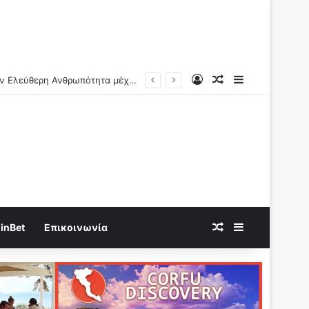
Log In
Random Article
Sidebar
Ν.Αντωνιάδης: Γνώριζαν τι συνέβαινε..Η πραγματική αιτία των αιφνίδιων θανάτων θα βεβαιώνεται και ερχονται οι μέγιστες ποινές!!
Random Article
Sidebar
inBet
Επικοινωνία