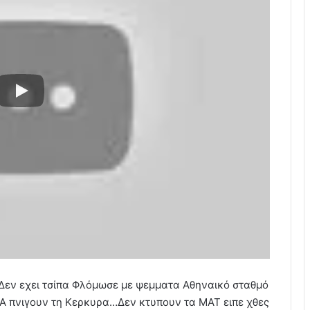
Δεν εχει τσίπα Φλόμωσε με ψεμματα Αθηναικό σταθμό
ΧΑ πνιγουν τη Κερκυρα…Δεν κτυπουν τα ΜΑΤ ειπε χθες