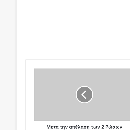
Μ
ε
τ
α
τ
η
ν
α
π
έ
Μετα την απέλαση των 2 Ρώσων