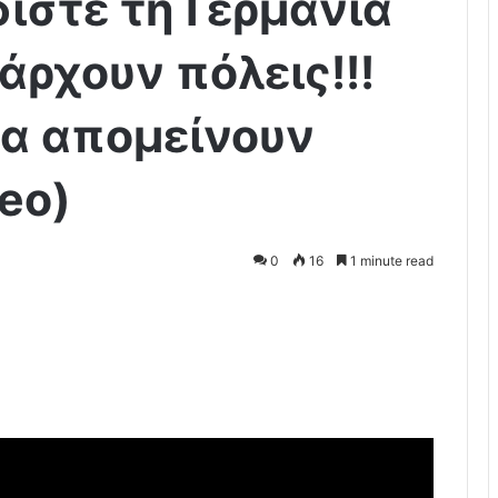
δίστε τη Γερμανία
άρχουν πόλεις!!!
να απομείνουν
deo)
0
16
1 minute read