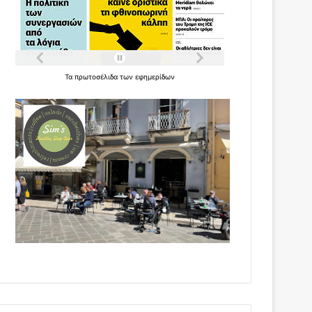
Τα
πρωτοσέλιδα
των
εφημερίδων