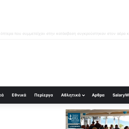
μός για κραχ τύπου 1929 και τραπεζική κατάρρευση
κά
Εθνικά
Περίεργα
Αθλητικά
Αρθρα
SalaryW