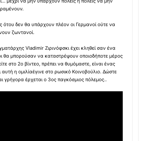
ί… μέχρι να μην υπάρχουν πόλεις ή πόλεις να μην
ραμένουν.
ς ότου δεν θα υπάρχουν πλέον οι Γερμανοί ούτε να
νουν ζωντανοί.
αγματάρχης Vladimir Ζιρινόφσκι έχει κληθεί σαν ένα
σοι θα μπορούσαν να καταστρέψουν οποιοδήποτε μέρος
ίτε στο 2ο βίντεο, πρέπει να θυμόμαστε, είναι ένας
αυτή η ομιλίαέγινε στο ρωσικό Κοινοβούλιο. Δώστε
ι γρήγορα έρχεται ο 3ος παγκόσμιος πόλεμος..