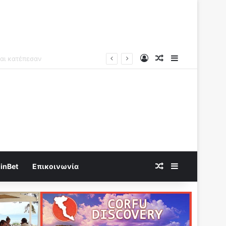
Log In
Random Article
Sidebar
Random Article
Sidebar
inBet
Επικοινωνία