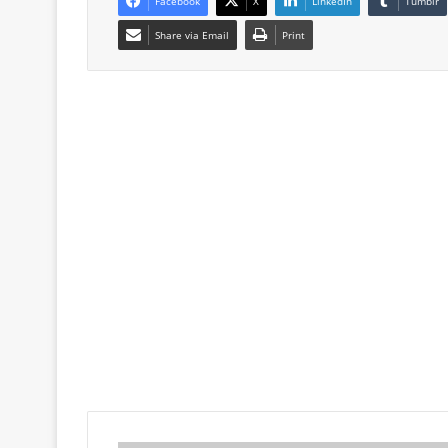
Facebook
X
LinkedIn
Tumblr
Share via Email
Print