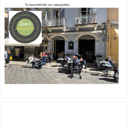
Τα
πρωτοσέλιδα
των
εφημερίδων