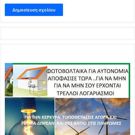
Α
!
!
!