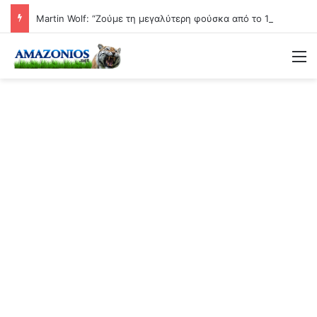
Martin Wolf: “Ζούμε τη μεγαλύτερη φούσκα από το 1929 – Το κραχ είναι μαθηματικά βέβαιο”
Μ