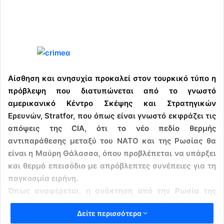
Αίσθηση και ανησυχία προκαλεί στον τουρκικό τύπο η
πρόβλεψη που διατυπώνεται από το γνωστό
αμερικανικό Κέντρο Σκέψης και Στρατηγικών
Ερευνών, Stratfor, που όπως είναι γνωστό εκφράζει τις
απόψεις της CIA, ότι το νέο πεδίο θερμής
αντιπαράθεσης μεταξύ του ΝΑΤΟ και της Ρωσίας θα
είναι η Μαύρη Θάλασσα, όπου προβλέπεται να υπάρξει
και θερμό επεισόδιο με απρόβλεπτες συνέπειες για τη
παγκοσμία ειρήνη.
Όπως αναφέρεται, η ανάκτηση από την Ρωσία της
στρατηγικής σημασίας χερσονήσου της Κριμαίας έχει
Δείτε περισσότερα
ενδυναμώσει την ρωσική ναυτική και όχι μόνο