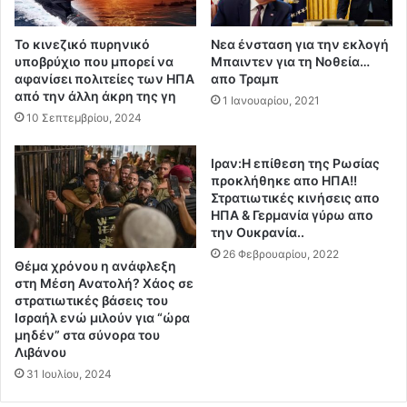
ο
e
υ
d
Το κινεζικό πυρηνικό
Νεα ένσταση για την εκλογή
ς
L
υποβρύχιο που μπορεί να
Μπαιντεν για τη Νοθεία…
μ
a
αφανίσει πολιτείες των ΗΠΑ
απο Τραμπ
ε
h
από την άλλη άκρη της γη
1 Ιανουαρίου, 2021
τ
o
10 Σεπτεμβρίου, 2024
α
u
ν
a
Ιραν:Η επίθεση της Ρωσίας
α
i
προκλήθηκε απο ΗΠΑ!!
σ
e
Στρατιωτικές κινήσεις απο
τ
j
ΗΠΑ & Γερμανία γύρω απο
ε
B
την Ουκρανία..
ς
o
26 Φεβρουαρίου, 2022
.
u
Θέμα χρόνου η ανάφλεξη
.
h
στη Μέση Ανατολή? Χάος σε
.
l
στρατιωτικές βάσεις του
.
Ισραήλ ενώ μιλούν για “ώρα
e
μηδέν” στα σύνορα του
.
–
Λιβάνου
«
31 Ιουλίου, 2024
Ο
Α