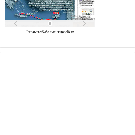
Τα
πρωτοσέλιδα
των
εφημερίδων