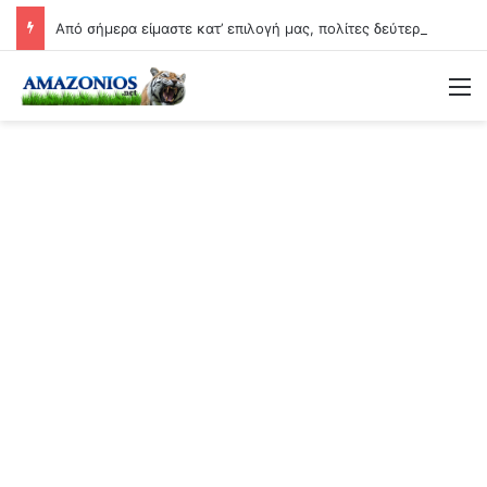
Από σήμερα είμαστε κατ’ επιλογή μας, πολίτες δεύτερης κατηγορίας….
Μ