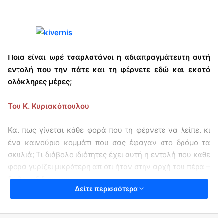
Ποια είναι ωρέ τσαρλατάνοι η αδιαπραγμάτευτη αυτή
εντολή που την πάτε και τη φέρνετε εδώ και εκατό
ολόκληρες μέρες;
Του Κ. Κυριακόπουλου
Και πως γίνεται κάθε φορά που τη φέρνετε να λείπει κι
ένα καινούριο κομμάτι που σας έφαγαν στο δρόμο τα
σκυλιά;
Τι διάβολο ιδιότητες έχει αυτή η εντολή που κάθε
φορά γυρίζει μικρότερη απ ότι ήταν στην αρχή του πέρα –
δώθε ταξιδιού της;
Δείτε περισσότερα
Έδωσε λέει εντολή ο Ελληνικός λαός. Κι αυτή η εντολή
παραμένει νωπή σαν πολυκαιρισμένος μπακαλιάρος.