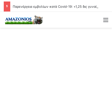
Παρενέργεια εμβολίων κατά Covid-19: «1,25 δις γυναίκες θα τεκνοποιήσουν ένα είδος ανθρώπου που δεν έχει υπάρξει μέχρι στιγμής»
Μ