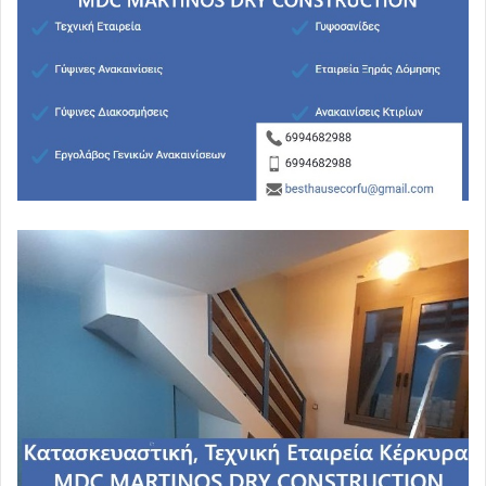
Τι διαφορετικό θα φέρετε εσείς από τους προκατόχους
σας;
Καινούρια ονόματα για να περιγράφετε ένα απέραντο
κολαστήρι;
Και πόσο πραγματικά τη θέλετε αυτή τη στήριξη;
Καλέσατε το λαό να κινητοποιηθεί και να σας στηρίξει;
Σε ποια βάση να σας στηρίξει;
Ποια μάχη δίνετε;
Τι ακριβώς θα ανατρέψετε;
Και γιατί δεν βάζετε την κοινωνία στην εμπροσθοφυλακή
αυτών των ανατροπών, αλλά επιχειρείτε να της
ανατρέψετε και τα τελευταία απομεινάρια της ελπίδας;
Τενεκέδες είστε. Αυτό είστε. Δεν αποτύχατε γιατί
απλούστατα δε δώσατε μάχη.
Αναλωθήκατε ελπίζοντας
να σας φερθούν με συμπάθεια, με κατανόηση και
καλοσύνη ένα τσούρμο μαφιόζοι στους οποίους δεν