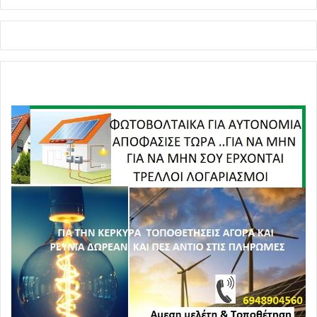
Είναι αριστερό άραγε το μεγάλο σας κατόρθωμα να
ρυθμίσετε σε εκατό δόσεις την κατοχική του υποχρέωση
να αποπληρώσει στο κράτος δυνάστη τα χρέη του από
κατοχικά χαράτσια και τις οφειλές του στα ταμεία που
κατέστρεψε ο πρωτεργάτης του προδοτικού PSI τον οποίο
δεν έχετε τη βούληση να κηρύξετε ένοχο με το ερώτημα
της εσχάτης προδοσίας;
Πείτε μας τελικά ποιο είναι το στίγμα σας… Δείξτε μας
μετά την «πρώτη φορά Αριστερά» που και πόσο
αποδυναμώνεται στη χώρα μας το κατοχικό κεκτημένο…
Εξηγείστε μας ποια παραδειγματική τιμωρία
επιφυλάσσετε στη συμμορία του Καστελόριζου και σ
αυτές που την ακολούθησαν στην πεπατημένη του
δωσιλογισμού και της εθνικής μειοδοσίας.
Πείτε μας με ποιο τρόπο τιμήσατε την ανάσα της
περηφάνιας με την οποία παίξατε επικοινωνιακά τις
μέρες της ακατάσχετης μπαρουφολογίας. Δείξτε μας ένα