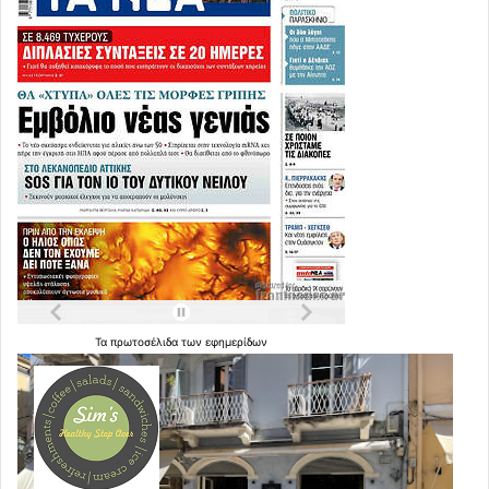
Τα
πρωτοσέλιδα
των
εφημερίδων