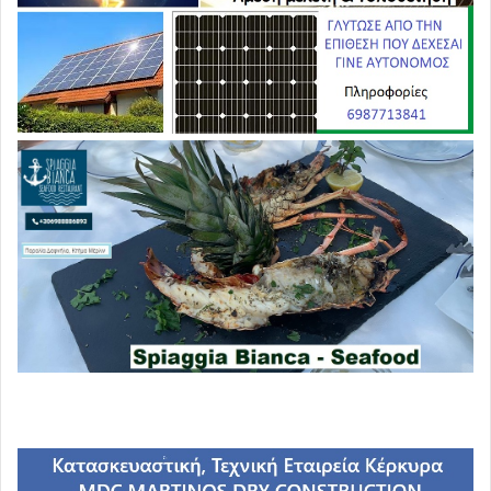
λόγο που κατέστησε διαφορετική την «πρώτη φορά
Αριστερά» σε σχέση με το αίσχος των προηγούμενων.
Ρευστότητα… Ποια ρευστότητα; Για ποιους ρευστότητα;
Μέχρι πότε ρευστότητα; Και μετά;
Πως θα έρθει άλλη ρευστότητα;
Και πως θα αποπληρωθεί αυτή η ρευστότητα;
Και πως θα επιστρέψει το τελευταίο μεδούλι από τα
αποθεματικά που κατασχέσατε για λογαριασμό της
Κατοχής;
Να σας στηρίξουμε… Γιατί να σας στηρίξουμε;
Τι θα κερδίσουμε αν σας στηρίξουμε και τι θα χάσουμε αν
σας ανατρέψουμε για το μεγάλο σας έγκλημα να
ξεφτιλίσετε και να χρεοκοπήσετε στη συνείδηση αυτού
του λαού την ιδέα μιας πραγματικά Αριστερής
διακυβέρνησης;