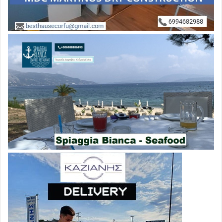
αρνηθήκατε το ρόλο του επικυρίαρχου.
Δεν αποτύχατε… Προδώσατε. Την ό,ποια ιστορία σας.
Την ελπίδα της κοινωνίας.
Γι ακόμη μια φορά τα
οράματα της Αριστεράς. Χρεοκοπήσατε την ίδια την ιδέα
που δεκαετίες ολόκληρες τροφοδοτεί το μεγαλείο των
αγώνων και όχι τον εξευτελισμό του συμβιβασμού.
Και γι αυτό
είστε διπλά ένοχοι
. Και μόνο ως τέτοιους
οφείλει να σας κρίνει ό,ποιος Αριστερός πολίτης αυτής
της χώρας στήριξε τις ελπίδες του σ ένα τσούρμο
καιροσκόπων.
Ellinoforum