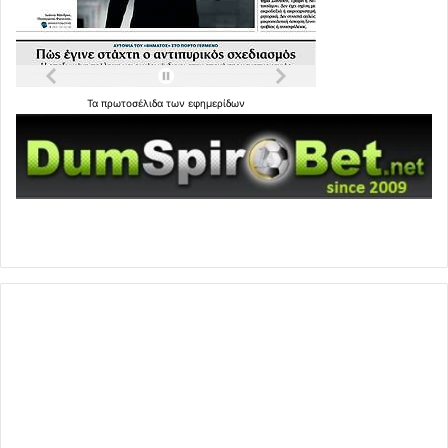
Τα
πρωτοσέλιδα
των
εφημερίδων