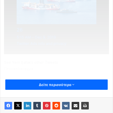
26
5:15 AM – Dec 9, 2019
Twitter Ads info and privacy
See Yeni Şafak’s other Tweets
Πενταπόσταγμα
Δείτε περισσότερα