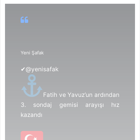
Yeni Şafak
✔
@yenisafak
Fatih ve Yavuz’un ardından
3. sondaj gemisi arayışı hız
kazandı