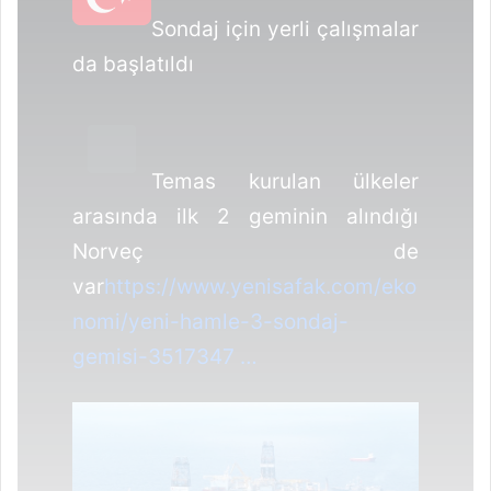
Sondaj için yerli çalışmalar
da başlatıldı
Temas kurulan ülkeler
arasında ilk 2 geminin alındığı
Norveç de
var
https://www.
yenisafak.com/eko
nomi/yeni-h
amle-3-sondaj-
gemisi-3517347
…