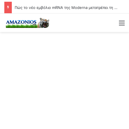
Πώς το νέο εμβόλιο mRNA της Moderna μετατρέπει τη γιαγιά σε βιολογικό όπλο
Μ