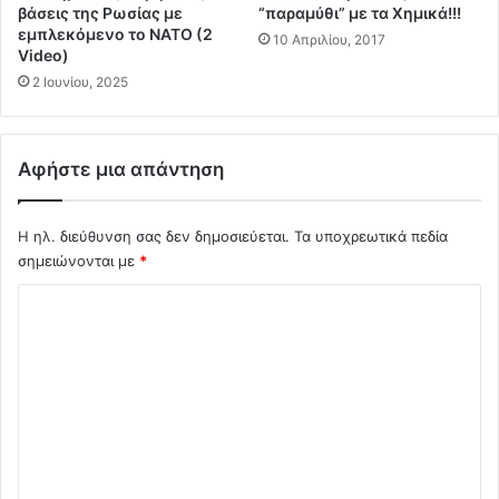
ί
μ
βάσεις της Ρωσίας με
“παραμύθι” με τα Χημικά!!!
δ
μ
εμπλεκόμενο το ΝΑΤΟ (2
10 Απριλίου, 2017
ε
η
Video)
ς
-
2 Ιουνίου, 2025
κ
Τ
α
η
ι
λ
Αφήστε μια απάντηση
χ
υ
ι
κ
ο
ρ
Η ηλ. διεύθυνση σας δεν δημοσιεύεται.
Τα υποχρεωτικά πεδία
ν
ά
σημειώνονται με
*
ο
τ
π
η
Σ
τ
ς
ώ
χ
1
σ
-
ό
ε
1
λ
ι
&
ς
Ν
ι
α
ο
υ
π