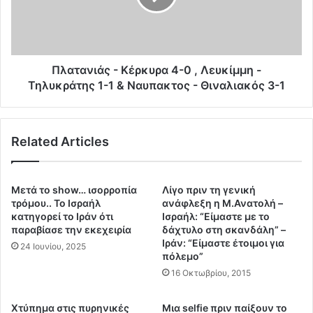
τ
ν
ί
ι
σ
ά
τ
ς
η
-
Πλατανιάς - Κέρκυρα 4-0 , Λευκίμμη -
κ
Κ
Τηλυκράτης 1-1 & Ναυπακτος - Θιναλιακός 3-1
ε
έ
Δ
ρ
Ι
κ
Related Articles
Δ
υ
Ω
ρ
!
α
!
4
Μετά το show… ισορροπία
Λίγο πριν τη γενική
!
-
τρόμου.. Το Ισραήλ
ανάφλεξη η Μ.Ανατολή –
!
0
κατηγορεί το Ιράν ότι
Ισραήλ: “Είμαστε με το
Κ
παραβίασε την εκεχειρία
δάχτυλο στη σκανδάλη” –
,
Ιράν: “Είμαστε έτοιμοι για
α
Λ
24 Ιουνίου, 2025
πόλεμο”
τ
ε
α
16 Οκτωβρίου, 2015
υ
ι
κ
γ
ί
Χτύπημα στις πυρηνικές
Mια selfie πριν παίξουν το