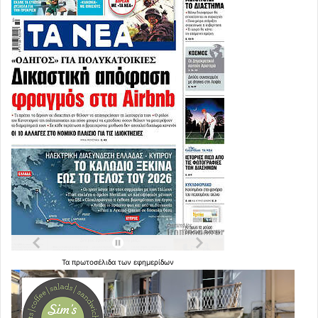
Τα
πρωτοσέλιδα
των
εφημερίδων