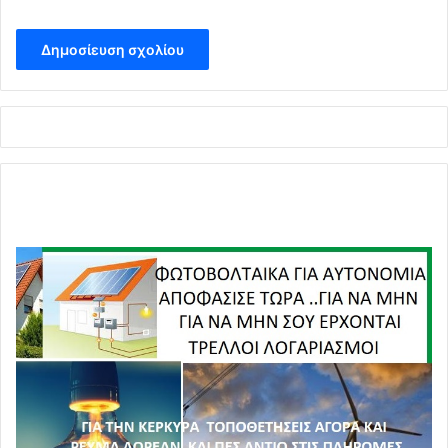
κατάληψη στο περιφερειακό κατάστημα του ΟΓΑ, στο
Ηράκλειο, από μέλη της Παναγροτικής Αγωνιστικής
Συσπείρωσης (ΠΑΣΥ), σύμφωνα με απόφαση της
σύσκεψης της νομαρχιακής γραμματείας της.
Τέλος, οι αγρότες αναμένεται να βγουν και πάλι στους
δρόμους στις 4 Φεβρουαρίου, συμμετέχοντας δυναμικά,
όπως δηλώνουν, στο συλλαλητήριο που θα
πραγματοποιηθεί στο Ηράκλειο, με αφορμή την 24ωρη
απεργία που έχουν κηρύξει ΓΣΕΕ και ΑΔΕΔΥ ενάντια στο
ασφαλιστικό, πραγματοποιώντας, επίσης, διαμαρτυρία
στην Αποκεντρωμένη Διοίκηση Κρήτης.
Σε τρία σημεία της εθνικής οδού Πατρών-Πύργου έχουν
συγκεντρωθεί αγρότες της
Αχαΐας
και της
Ηλείας,
οι
οποίοι έχουν παρατάξει στην άκρη του δρόμου τρακτέρ,
χωρίς, όμως, να παρεμποδίζουν την κυκλοφορία των
οχημάτων.