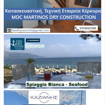
Ο πρόεδρος του Αγροτικού Συλλόγου Ευρώτα Χρήστος
Αναγνωστάκος, μιλώντας στο Αθηναϊκό Πρακτορείο
ανέφερε ότι τον αγώνα των αγροτών δυσκολεύουν οι
καιρικές συνθήκες γιατί στην περιοχή δεν υπάρχουν
μεγάλα τρακτέρ με καμπίνα ώστε να μετακινηθούν από
τα χωριά στο μπλόκο, εκτίμησε ωστόσο ότι θα δυναμώσει
το μπλόκο τις επόμενες ημέρες.
Την πλατεία Δημαρχείου στην πόλη
της
Ρόδου
κατέλαβαν το μεσημέρι, με τρακτέρ και
αγροτικά αυτοκίνητα, οι αγρότες του νησιού, οι οποίοι
διαμαρτύρονται για το προωθούμενο νομοσχέδιο που
αφορά το ασφαλιστικό καθεστώς.
Άνοιξαν τα μπλόκα στο Κομπότι της
Άρτας
και στο
κέντρο των
Ιωαννίνων
που έστησαν αγρότες και
κτηνοτρόφοι, οι οποίοι το πρωί κατέβηκαν με τα τρακτέρ
στους δρόμους.