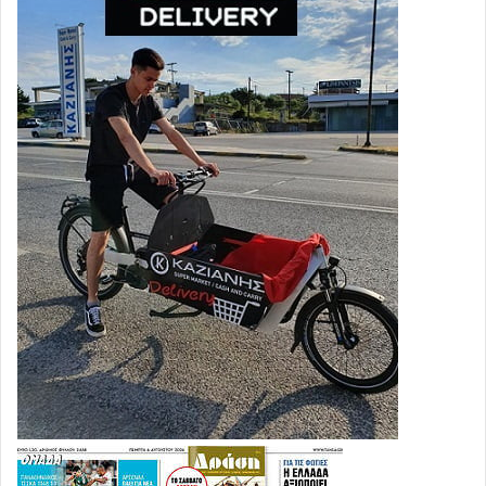
Στα Ιωάννινα θα επιστρέψουν χωρίς τα γεωργικά
μηχανήματα στις 18:00, στο συλλαλητήριο που
διοργανώνουν φορείς και οργανώσεις ενάντια στο
ασφαλιστικό.
Η Ομοσπονδία Αγροτικών Συλλόγων Άρτας διοοργανώνει
συλλαλητήριο για το ερχόμενο Σάββατο το πρωί, 23
Ιανουαρίου, στο κέντρο της πόλης.
Επίσης, οι αγροτικοί σύλλογοι στη
Θεσπρωτία
και
την
Πρέβεζα
ετοιμάζουν κινητοποιήσεις για τις επόμενες
ημέρες.