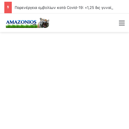
Παρενέργεια εμβολίων κατά Covid-19: «1,25 δις γυναίκες θα τεκνοποιήσουν ένα είδος ανθρώπου που δεν έχει υπάρξει μέχρι στιγμής»
Μ