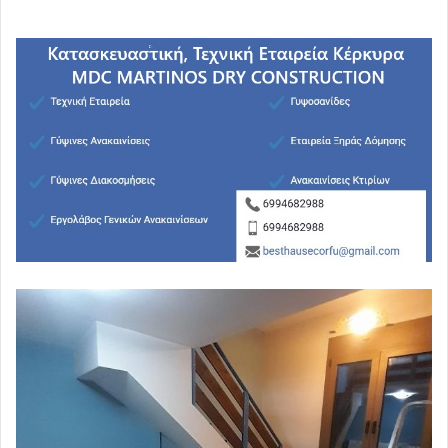
στη Σπάρτη, έκανε μικρή ομάδα αγροτών του
Αγροτοκτηνοτροφικού Συλλόγου Λακωνίας, όλοι
διαμαρτυρόμενοι για το ασφαλιστικό προσχέδιο νόμου
της κυβέρνησης και τη φορολογία των αγροτών.
Οι αγρότες τόσο σε Λακωνία όσο και σε Αργολίδα
δηλώνουν πως θα μείνουν στα μπλόκα με τους δρόμους
ανοικτούς, αν και μπορεί να κάνουν συμβολικούς
ολιγόλεπτους αποκλεισμούς.
Στη Λακωνία, παρά την έντονη βροχόπτωση, αγρότες με
δύναμη πενήντα τρακτέρ και αγροτικά αυτοκίνητα έχουν
δημιουργήσει μπλόκο από τις 12.00 το μεσημέρι στην
εθνική οδό Σπάρτης-Μονεμβασιάς στο ύψος της
γεφυροπλάστιγγας Ματζαβράκου, που βρίσκεται
ανάμεσα στη Σκάλα και το Βλαχιώτη Λακωνίας,
ουσιαστικά στην καρδιά του λακωνικού κάμπου.