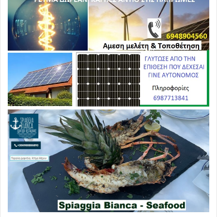
Συγκεκριμένα, αγρότες της Αχαΐας έχουν παρατάξει
τρακτέρ στον κόμβο της Κάτω Αχαΐας, ενώ αγρότες της
Ηλείας τους κόμβους Μαραθιάς και Κουρτεσίου.
Στην
Αιτωλοακαρνανία,
αγρότες του νομού έχουν
παρατάξει τρακτέρ στις περιοχές Αγγελόκαστρο,
Νεοχώρι, Γουριά και Κατοχή. Επίσης, αγρότες της
Αιτωλοακαρνανίας αναμένεται να παρατάξουν τρακτέρ
αύριο, στις 12:00, στην εθνική οδό Αντιρρίου-Ιωαννίνων,
στο ύψος του κόμβου της Ερμίτσας κοντά στο Αγρίνιο,
έπειτα από κάλεσμα που απηύθυναν η ομοσπονδία
αγροτικών συλλόγων το νομού και αγροτικοί σύλλογοι.
Μπλόκα αγροτών στήθηκαν από το μεσημέρι
στην
Αργολίδα
και τη
Λακωνία
, από αγρότες που
συμμετέχουν στα ανεξάρτητα μπλόκα Πελοποννήσου,
ενώ παράσταση διαμαρτυρίας στα γραφεία του ΟΠΕΚΕΠΕ