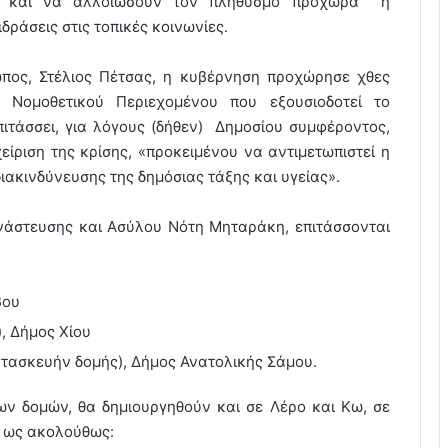
ες και να αλλοιώσουν τον πληθυσμό προχωρά η
ράσεις στις τοπικές κοινωνίες.
πος, Στέλιος Πέτσας, η κυβέρνηση προχώρησε χθες
 Νομοθετικού Περιεχομένου που εξουσιοδοτεί το
ιτάσσει, για λόγους (δήθεν) Δημοσίου συμφέροντος,
είριση της κρίσης, «προκειμένου να αντιμετωπιστεί η
ιακινδύνευσης της δημόσιας τάξης και υγείας».
άστευσης και Ασύλου Νότη Μηταράκη, επιτάσσονται
βου
), Δήμος Χίου
τασκευήν δομής), Δήμος Ανατολικής Σάμου.
ων δομών, θα δημιουργηθούν και σε Λέρο και Κω, σε
, ως ακολούθως: