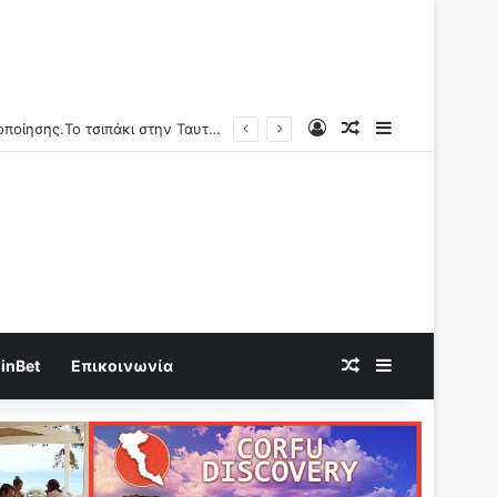
Log In
Random Article
Sidebar
Παρενέργεια εμβολίων κατά Covid-19: «1,25 δις γυναίκες θα τεκνοποιήσουν ένα είδος ανθρώπου που δεν έχει υπάρξει μέχρι στιγμής»
Random Article
Sidebar
inBet
Επικοινωνία