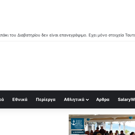
κά
Εθνικά
Περίεργα
Αθλητικά
Αρθρα
SalaryW