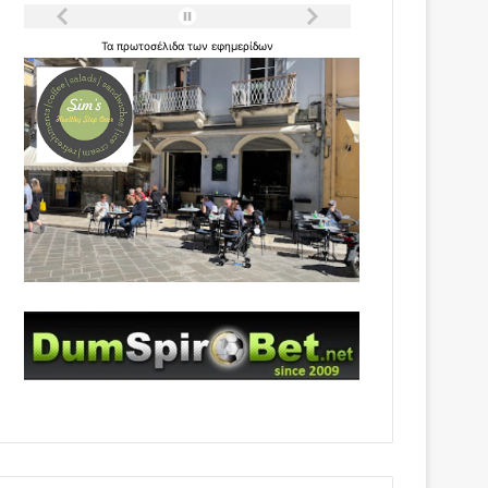
Τα
πρωτοσέλιδα
των
εφημερίδων