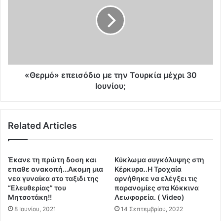
χ
ε
ί
ρ
ζ
μ
ο
ό
υ
»
μ
ε
ε
π
α
ε
«Θερμό» επεισόδιο με την Τουρκία μέχρι 30
π
ι
Ιουνίου;
ό
σ
ε
ό
κ
δ
Related Articles
ε
ι
ί
ο
π
μ
ο
ε
Έκανε τη πρώτη δοση και
Κύκλωμα συγκάλυψης στη
υ
τ
επαθε ανακοπή…Ακομη μια
Κέρκυρα..Η Τροχαία
έ
η
νεα γυναίκα στο ταξιδι της
αρνήθηκε να ελέγξει τις
μ
“Ελευθερίας” του
παρανομίες στα Κόκκινα
ν
Μητσοτάκη!!
Λεωφορεία. ( Video)
ε
Τ
ι
ο
8 Ιουνίου, 2021
14 Σεπτεμβρίου, 2022
ν
υ