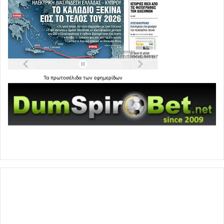
Τα
πρωτοσέλιδα
των
εφημερίδων