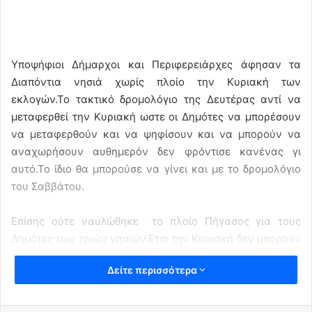
Υποψήφιοι Δήμαρχοι και Περιφερειάρχες άφησαν τα
Διαπόντια νησιά χωρίς πλοίο την Κυριακή των
εκλογών.Το τακτικό δρομολόγιο της Δευτέρας αντί να
μεταφερθεί την Κυριακή ωστε οι Δημότες να μπορέσουν
να μεταφερθούν και να ψηφίσουν και να μπορούν να
αναχωρήσουν αυθημερόν δεν φρόντισε κανένας γι
αυτό.Το ίδιο θα μπορούσε να γίνει και με το δρομολόγιο
του Σαββάτου.
Επίσης ούτε ναυλώθηκε το πλοίο Πήγασος για τους
Δημότες των τριών νησιών.Ετσι την Κυριακή δεν μπορούν
οι ψηφοφόροι να μετακινηθούν σε Ερείκουσα Μαθράκι
Δείτε περισσότερα
και Οθωνούς…
Δημοτικοί συνδυασμοί και της Περιφέρειας Ιονίων Νήσων