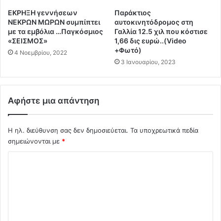
ε
ρ
ΕΚΡΗΞΗ γεννήσεων
Παράκτιος
τ
κ
ΝΕΚΡΩΝ ΜΩΡΩΝ συμπίπτει
αυτοκινητόδρομος στη
ο
ί
με τα εμβόλια …Παγκόσμιος
Γαλλία 12.5 χιλ που κόστισε
ε
α
«ΣΕΙΣΜΟΣ»
1,66 δις ευρώ..(Video
ρ
μ
+Φωτό)
4 Νοεμβρίου, 2022
γ
έ
3 Ιανουαρίου, 2023
ο
χ
σ
ρ
τ
ι
Αφήστε μια απάντηση
ά
3
σ
0
ι
Ι
Η ηλ. διεύθυνση σας δεν δημοσιεύεται.
Τα υποχρεωτικά πεδία
ο
ο
σημειώνονται με
*
ο
υ
λ
ν
Σ
ο
ί
κ
χ
ο
λ
υ
ό
η
;
λ
ρ
ω
ι