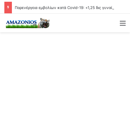
Παρενέργεια εμβολίων κατά Covid-19: «1,25 δις γυναίκες θα τεκνοποιήσουν ένα είδος ανθρώπου που δεν έχει υπάρξει μέχρι στιγμής»
Μ