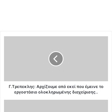
Γ
.
T
ρ
ε
π
ε
κ
λ
η
Γ.Tρεπεκλης: Αρχίζουμε από εκεί που έμεινε το
ς
εργοστάσιο ολοκληρωμένης διαχείρισης..
:
Α
«
ρ
Θ