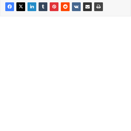
δεν φρόντισαν όπως στις προηγούμενες εκλογικές
διαδικασίες να υπάρχει πλοίο στη γραμμή των
Διαποντίων…Οι επικεφαλείς των 16 συνδυασμών(Σε Δήμο
και Περιφέρεια) φαίνεται δεν είχαν 20 ευρώ ο καθένας
να διαθέσουν για να μισθωθεί το Πήγασος η να σκεφτούν
αλλάξουν το ένα από τα τακτικά δρομολόγια για να
μεταφερθούν οι ψηφοφόροι την Κυριακή.