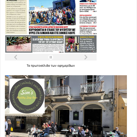
Τα
πρωτοσέλιδα
των
εφημερίδων