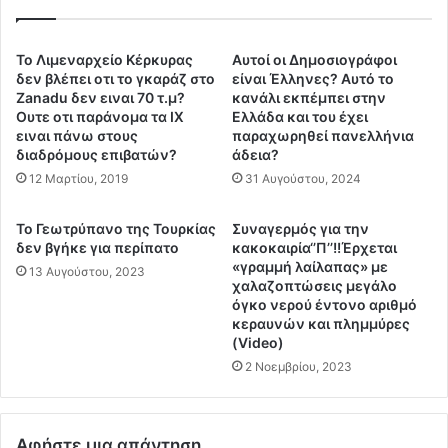
ο
τ
υ
η
ς
ν
Το Λιμεναρχείο Κέρκυρας
Αυτοί οι Δημοσιογράφοι
μ
λ
δεν βλέπει οτι το γκαράζ στο
είναι Έλληνες? Αυτό το
ε
α
Zanadu δεν ειναι 70 τ.μ?
κανάλι εκπέμπει στην
τ
Ουτε οτι παράνομα τα ΙΧ
Ελλάδα και του έχει
θ
ειναι πάνω στους
παραχωρηθεί πανελλήνια
α
ρ
διαδρόμους επιβατών?
άδεια?
ν
ο
ά
12 Μαρτίου, 2019
31 Αυγούστου, 2024
ε
σ
ι
τ
σ
Το Γεωτρύπανο της Τουρκίας
Συναγερμός για την
ε
β
δεν βγήκε για περίπατο
κακοκαιρία‘’Π’’!!Έρχεται
ς
ο
«γραμμή λαίλαπας» με
13 Αυγούστου, 2023
α
λ
χαλαζοπτώσεις μεγάλο
π
όγκο νερού έντονο αριθμό
ή
κεραυνών και πλημμύρες
ό
κ
(Video)
τ
α
α
2 Νοεμβρίου, 2023
ι
Β
τ
ρ
η
α
ν
Αφήστε μια απάντηση