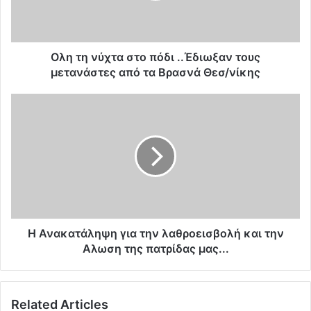
ύ
χ
τ
α
Ολη τη νύχτα στο πόδι ..Έδιωξαν τους
σ
μετανάστες από τα Βρασνά Θεσ/νίκης
τ
ο
Η
π
Α
ό
ν
δ
α
ι
κ
.
α
.
τ
Έ
ά
δ
λ
ι
η
Η Ανακατάληψη για την λαθροεισβολή και την
ω
ψ
Αλωση της πατρίδας μας...
ξ
η
α
γ
ν
ι
Related Articles
τ
α