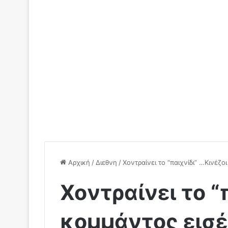
Αρχική
/
Διεθνη
/
Xoντραίνει το “παιχνίδι” …Κινέζο
Xoντραίνει το “
κομμάντος εισέ