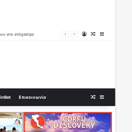
Log In
Random Article
Sidebar
λικά?
Random Article
Sidebar
inBet
Επικοινωνία