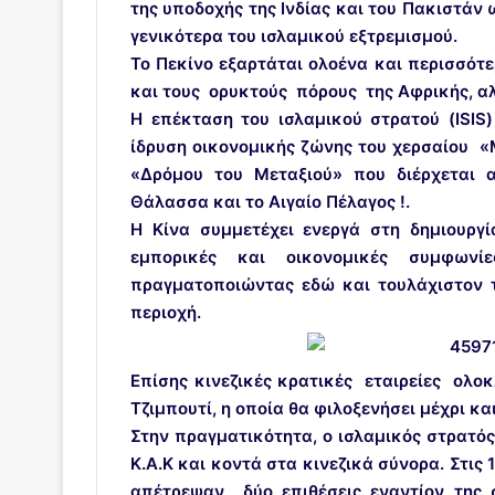
της υποδοχής της Ινδίας και του Πακιστάν 
γενικότερα του ισλαμικού εξτρεμισμού.
Το Πεκίνο εξαρτάται ολοένα και περισσότ
και τους ορυκτούς πόρους της Αφρικής, α
Η επέκταση του ισλαμικού στρατού (ISIS)
ίδρυση οικονομικής ζώνης του χερσαίου 
«Δρόμου του Μεταξιού» που διέρχεται 
Θάλασσα και το Αιγαίο Πέλαγος !.
Η Κίνα συμμετέχει ενεργά στη δημιουρ
εμπορικές και οικονομικές συμφωνί
πραγματοποιώντας εδώ και τουλάχιστον 
περιοχή.
Επίσης κινεζικές κρατικές εταιρείες ολ
Τζιμπουτί, η οποία θα φιλοξενήσει μέχρι κα
Στην πραγματικότητα, ο ισλαμικός στρατός
Κ.Α.Κ και κοντά στα κινεζικά σύνορα. Στις 1
απέτρεψαν δύο επιθέσεις εναντίον της 