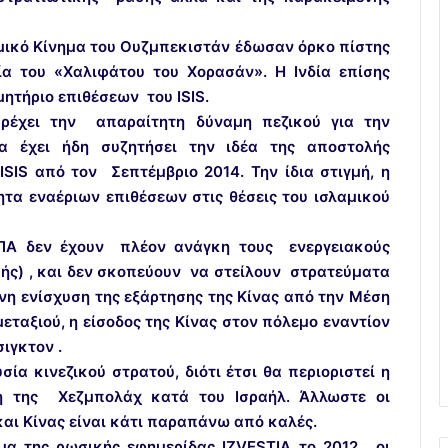
αμικό Κίνημα του Ουζμπεκιστάν έδωσαν όρκο πίστης
γία του «Χαλιφάτου του Χορασάν».
Η Ινδία επίσης
μητήριο επιθέσεων του ISIS.
ρέχει την απαραίτητη δύναμη πεζικού για την
α έχει ήδη συζητήσει την ιδέα της αποστολής
SIS από τον Σεπτέμβριο 2014. Την ίδια στιγμή, η
ητα εναέριων επιθέσεων στις θέσεις του ισλαμικού
ΗΠΑ δεν έχουν πλέον ανάγκη τους ενεργειακούς
ής) , και δεν σκοπεύουν να στείλουν στρατεύματα
νη ενίσχυση της εξάρτησης της Κίνας από την Μέση
εταξιού, η είσοδος της Κίνας στον πόλεμο εναντίον
ιγκτον .
σία κινεζικού στρατού, διότι έτσι θα περιοριστεί η
η της Χεζμπολάχ κατά του Ισραήλ. Άλλωστε οι
και Κίνας είναι κάτι παραπάνω από καλές.
μα της ρωσικής εφημερίδας
IZVESTIA
το 2012, οι