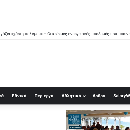
αγιάτης: «Μη σας ΚΟΡΟΪΔΕΥΟΥΝ με την 3η Αυγούστου!» – Τι ισχύει τε
κά
Εθνικά
Περίεργα
Αθλητικά
Αρθρα
SalaryW