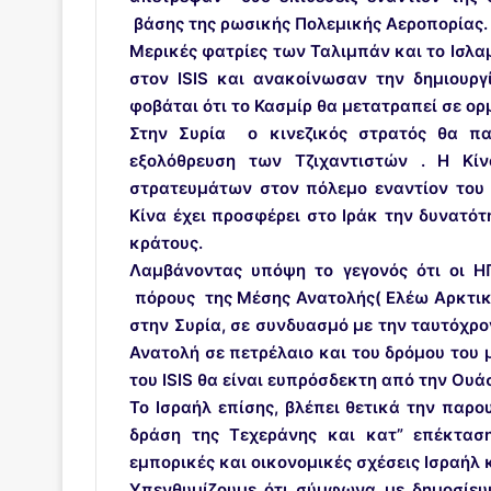
βάσης της ρωσικής Πολεμικής Αεροπορίας.
Μερικές φατρίες των Ταλιμπάν και το Ισλ
στον ISIS και ανακοίνωσαν την δημιουρ
φοβάται ότι το Κασμίρ θα μετατραπεί σε ορ
Στην Συρία ο κινεζικός στρατός θα πα
εξολόθρευση των Τζιχαντιστών . Η Κίν
στρατευμάτων στον πόλεμο εναντίον του I
Κίνα έχει προσφέρει στο Ιράκ την δυνατότ
κράτους.
Λαμβάνοντας υπόψη το γεγονός ότι οι 
πόρους της Μέσης Ανατολής( Ελέω Αρκτικ
στην Συρία, σε συνδυασμό με την ταυτόχρο
Ανατολή σε πετρέλαιο και του δρόμου του μ
του ISIS θα είναι ευπρόσδεκτη από την Ουάσ
Το Ισραήλ επίσης, βλέπει θετικά την παρου
δράση της Τεχεράνης και κατ” επέκτασ
εμπορικές και οικονομικές σχέσεις Ισραήλ 
Υπενθυμίζουμε ότι σύμφωνα με δημοσίευ