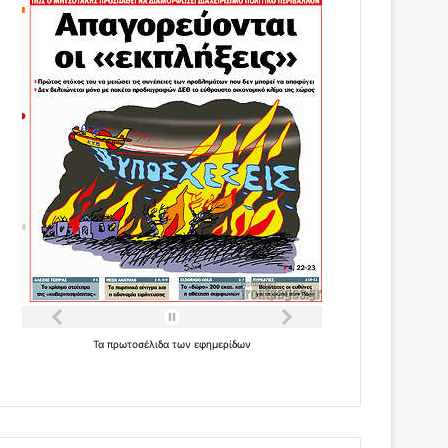
Τα
πρωτοσέλιδα
των
εφημερίδων