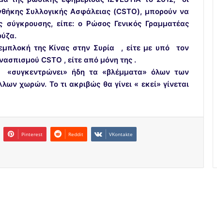
υνθήκης Συλλογικής Ασφάλειας (CSTO), μπορούν να
 σύγκρουσης, είπε: ο Ρώσος Γενικός Γραμματέας
ούζα.
εμπλοκή της Κίνας στην Συρία , είτε με υπό τον
ασπισμού CSTO , είτε από μόνη της .
α «συγκεντρώνει» ήδη τα «βλέμματα» όλων των
ων χωρών. Το τι ακριβώς θα γίνει « εκεί» γίνεται
Pinterest
Reddit
VKontakte