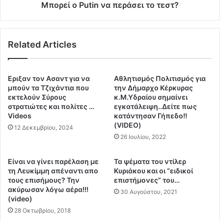
ε
t
Μπορεί ο Putin να περάσει το τεστ?
κ
i
α
n
ι
ν
Related Articles
κ
α
α
π
ρ
ε
φ
ρ
Eριξαν τον Ασαντ για να
Αθλητισμός Πολιτισμός για
ώ
ά
μπούν τα Τζιχάντια που
την Δήμαρχο Κέρκυρας
θ
σ
εκτελούν Σύρους
κ.Μ.Υδραίου σημαίνει
η
στρατιώτες και πολίτες …
εγκατάλειψη..Δείτε πως
ε
Videos
κατάντησαν Γήπεδο!!
κ
ι
(VIDEO)
ε
τ
12 Δεκεμβρίου, 2024
σ
26 Ιουλίου, 2022
ο
ε
τ
τ
ε
Είναι να γίνει παρέλαση με
Τα ψέματα του ντίλερ
ο
σ
τη Λευκίμμη απέναντι απο
Κυριάκου και οι “ειδικοί
ύ
τ
τους επισήμους? Την
επιστήμονες” του…
ν
ακύρωσαν λόγω αέρα!!!
?
30 Αυγούστου, 2021
ε
(video)
λ
28 Οκτωβρίου, 2018
σ