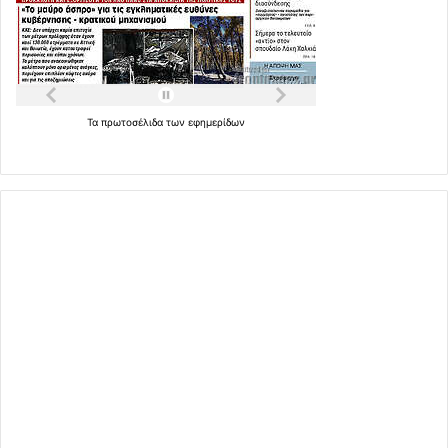
Τα
πρωτοσέλιδα
των
εφημερίδων