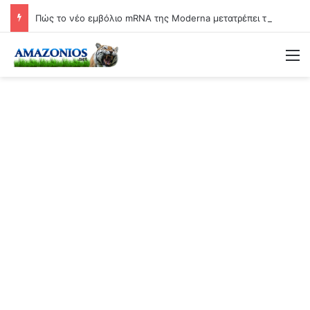
Πώς το νέο εμβόλιο mRNA της Moderna μετατρέπει τη γιαγιά σε βιολογικό όπλο
Μ