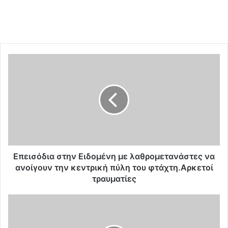
Ε
π
ε
ι
σ
ό
δ
ι
α
σ
Επεισόδια στην Ειδομένη με λαθρομετανάστες να
τ
ανοίγουν την κεντρική πύλη του φτάχτη.Aρκετοί
η
τραυματίες
ν
Ε
Ο
ι
ι
δ
Ε