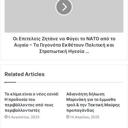
ο
π
μ
ι
έ
τ
ν
ε
η
λ
μ
ε
ε
ί
Οι Επιτελείς Ζητάνε να Φύγει το ΝΑΤΟ από το
λ
ς
Αιγαίο – Τα Γεγονότα Εκθέτουν Πολιτική και
α
Ζ
Στρατιωτική Ηγεσία …
θ
η
ρ
τ
ο
ά
μ
Related Articles
ν
ε
ε
τ
ν
α
α
Το κλίμα είναι ο νέος covid:
Αδιανόητη δήλωση
ν
Φ
Η προδοσία του
Μαρινάκη για τα έμμισθα
ά
ύ
περιβάλλοντος από τους
τρολ & την Τακτική Μαύρης
σ
γ
περιβαλλοντιστές
προπαγάνδας
τ
ε
5 Αυγούστου, 2023
14 Απριλίου, 2025
ε
ι
ς
τ