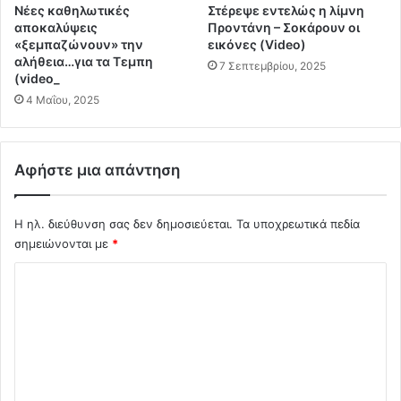
Νέες καθηλωτικές
Στέρεψε εντελώς η λίμνη
ν
ο
αποκαλύψεις
Προντάνη – Σοκάρουν οι
α
Ν
«ξεμπαζώνουν» την
εικόνες (Video)
α
Α
αλήθεια…για τα Τεμπη
7 Σεπτεμβρίου, 2025
ν
Τ
(video_
ο
Ο
4 Μαΐου, 2025
ί
α
γ
π
ο
ό
υ
Αφήστε μια απάντηση
τ
ν
ο
τ
Α
η
Η ηλ. διεύθυνση σας δεν δημοσιεύεται.
Τα υποχρεωτικά πεδία
ι
ν
σημειώνονται με
*
γ
κ
α
Σ
ε
ί
ν
ο
χ
τ
–
ό
ρ
Τ
ι
λ
α
κ
Γ
ι
ή
ε