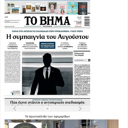
Τα
πρωτοσέλιδα
των
εφημερίδων